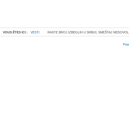
VOUS ÊTES ICI :
VESTI
RASTE BROJ IZBEGLIH U SRBIJI, SMEŠTAJ NEDOVO
Powe