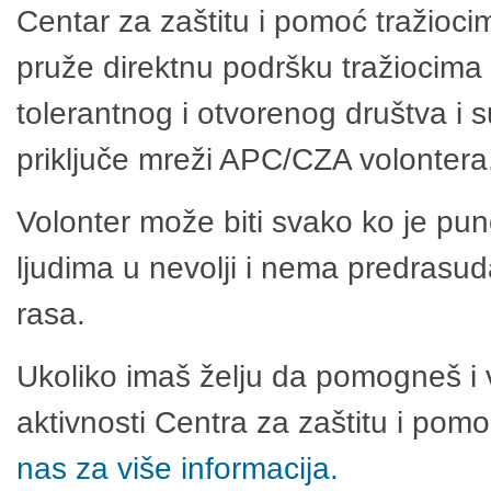
Centar za zaštitu i pomoć tražioci
pruže direktnu podršku tražiocima 
tolerantnog i otvorenog društva i 
priključe mreži APC/CZA volontera
Volonter može biti svako ko je pu
ljudima u nevolji i nema predrasuda
rasa.
Ukoliko imaš želju da pomogneš i 
aktivnosti Centra za zaštitu i po
nas za više informacija.