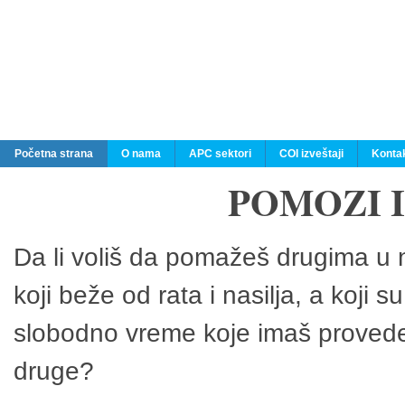
Početna strana
O nama
APC sektori
COI izveštaji
Konta
POMOZI 
Da li voliš da pomažeš drugima u n
koji beže od rata i nasilja, a koji 
slobodno vreme koje imaš provedeš
druge?