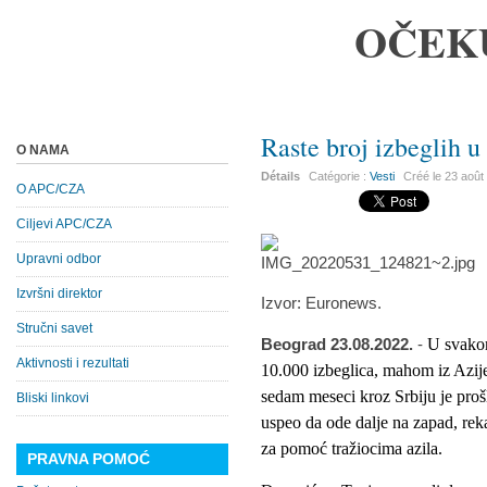
OČEK
Raste broj izbeglih u
O NAMA
Détails
Catégorie :
Vesti
Créé le
23 août
O APC/CZA
Ciljevi APC/CZA
Upravni odbor
Izvršni direktor
Izvor: Euronews.
Stručni savet
Beograd 23.08.2022.
-
U svakom
Aktivnosti i rezultati
10.000 izbeglica, mahom iz Azije
sedam meseci kroz Srbiju je prošl
Bliski linkovi
uspeo da ode dalje na zapad, rek
za pomoć tražiocima azila.
PRAVNA POMOĆ