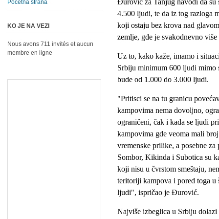
Ðurović za Tanjug navodi da su s
Početna strana
4.500 ljudi, te da iz tog razloga 
koji ostaju bez krova nad glavom.
KO JE NA VEZI
zemlje, gde je svakodnevno više
Nous avons 711 invités et aucun
membre en ligne
Uz to, kako kaže, imamo i situa
Srbiju minimum 600 ljudi mimo s
bude od 1.000 do 3.000 ljudi.
"Pritisci se na tu granicu povećav
kampovima nema dovoljno, ogranič
ograničeni, čak i kada se ljudi 
kampovima gde veoma mali broj lj
vremenske prilike, a posebne za p
Sombor, Kikinda i Subotica su kam
koji nisu u čvrstom smeštaju, ne
teritoriji kampova i pored toga u
ljudi", ispričao je Ðurović.
Najviše izbeglica u Srbiju dolazi