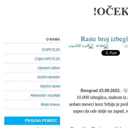
OČEK
Raste broj izbegl
O NAMA
O APC/CZA
Ciljevi APC/CZA
Upravni odbor
Izvršni direktor
Stručni savet
Beograd 23.08.2022.
-
U 
Aktivnosti i rezultati
10.000 izbeglica, mahom iz A
sedam meseci kroz Srbiju je prošl
Bliski linkovi
uspeo da ode dalje na zapad, r
PRAVNA POMOĆ