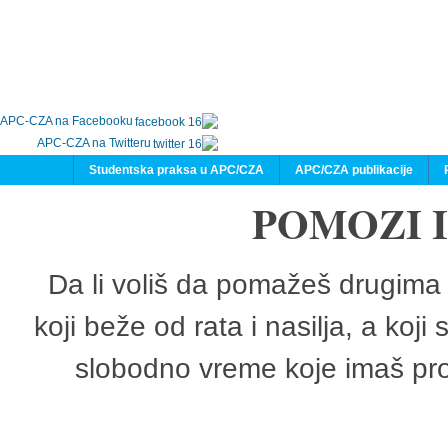
APC-CZA na Facebooku
APC-CZA na Twitteru
Studentska praksa u APC/CZA
APC/CZA publikacije
POMOZI 
Da li voliš da pomažeš drugima 
koji beže od rata i nasilja, a koji
slobodno vreme koje imaš pro