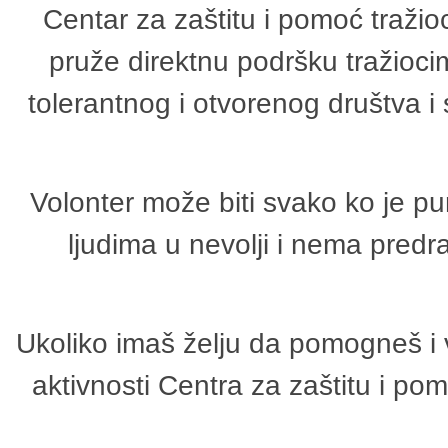
Centar za zaštitu i pomoć tražio
pruže direktnu podršku tražioci
tolerantnog i otvorenog društva i
Volonter može biti svako ko je p
ljudima u nevolji i nema predr
Ukoliko imaš želju da pomogneš i 
aktivnosti Centra za zaštitu i p