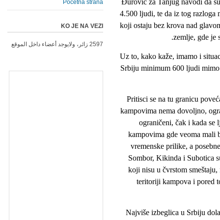
Ðurović za Tanjug navodi da su 
Početna strana
4.500 ljudi, te da iz tog razloga
koji ostaju bez krova nad glavom
KO JE NA VEZI
zemlje, gde je
2597 زائر، ولايوجد أعضاء داخل الموقع
Uz to, kako kaže, imamo i situ
Srbiju minimum 600 ljudi mimo 
"Pritisci se na tu granicu pove
kampovima nema dovoljno, ograni
ograničeni, čak i kada se 
kampovima gde veoma mali bro
vremenske prilike, a posebne 
Sombor, Kikinda i Subotica su 
koji nisu u čvrstom smeštaju
teritoriji kampova i pored 
Najviše izbeglica u Srbiju dola