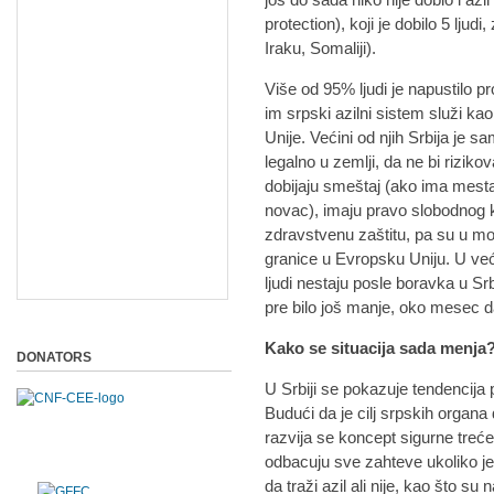
protection), koji je dobilo 5 ljud
Iraku, Somaliji).
Više od 95% ljudi je napustilo pr
im srpski azilni sistem služi k
Unije. Većini od njih Srbija je s
legalno u zemlji, da ne bi rizikova
dobijaju smeštaj (ako ima mesta)
novac), imaju pravo slobodnog kre
zdravstvenu zaštitu, pa su u m
granice u Evropsku Uniju. U već
ljudi nestaju posle boravka u Srb
pre bilo još manje, oko mesec 
Kako se situacija sada menja
DONATORS
U Srbiji se pokazuje tendencija 
Budući da je cilj srpskih organa 
razvija se koncept sigurne treć
odbacuju sve zahteve ukoliko j
da traži azil ali nije, kao što s