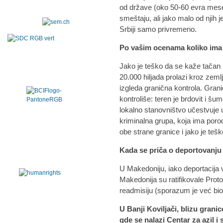
od države (oko 50-60 evra mese
smeštaju, ali jako malo od njih 
Srbiji samo privremeno.
Po vašim ocenama koliko ima 
Jako je teško da se kaže tačan 
20.000 hiljada prolazi kroz zeml
izgleda granična kontrola. Gran
kontroliše: teren je brdovit i šu
lokalno stanovništvo učestvuje 
kriminalna grupa, koja ima porod
obe strane granice i jako je teško 
Kada se priča o deportovanju
U Makedoniju, iako deportacija 
Makedonija su ratifikovale Pro
readmisiju (sporazum je već bio 
U Banji Koviljači, blizu grani
gde se nalazi Centar za azil 