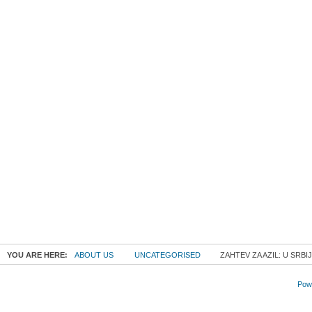
YOU ARE HERE:
ABOUT US
UNCATEGORISED
ZAHTEV ZA AZIL: U SRBI
Powe