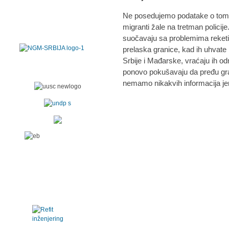
Ne posedujemo podatake o tome, 
migranti žale na tretman polici
suočavaju sa problemima reketir
prelaska granice, kad ih uhvate
Srbije i Mađarske, vraćaju ih o
ponovo pokušavaju da pređu gran
nemamo nikakvih informacija jer