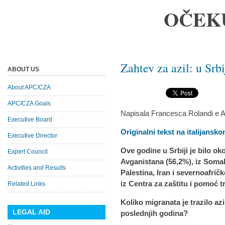
OČEK
Zahtev za azil: u Srb
ABOUT US
About APC/CZA
APC/CZA Goals
Napisala Francesca Rolandi e A
Executive Board
Originalni tekst na italijansk
Executive Director
Ove godine u Srbiji je bilo oko
Expert Council
Avganistana (56,2%), iz Somali
Activities and Results
Palestina, Iran i severnoafri
iz Centra za zaštitu i pomoć 
Related Links
Koliko migranata je trazilo azil
LEGAL AID
poslednjih godina?