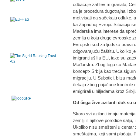
odbacuje zahtev migranata, Cen
da je procedura dugotrajna i z
motivisati da sačekaju odluke, a
ka Zapadnoj Evropi. Situacija s
Mađarska ima interese da spreči 
zemlja u koju druge evropske ze
Evropski sud za ljudska prava 
odgovarajuću žaštitu. Ukoliko 
imigranti ušli u EU, iako su zat
Mađarsku. Zbog toga su Mađarska
koncept- Srbija kao treća sigurn
migraciju. U Subotici, blizu mađ
čekaju zbog pojačane kontrole n
emigrirali u hiljadama kroz Srbiju
Od čega žive azilanti dok su u
Skoro svi azilanti imaju materija
zemlji ili njihove porodice šalju, 
Ukoliko nisu smešteni u centar z
smeštajima, koji sami plaćaju.