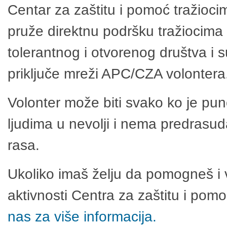
Centar za zaštitu i pomoć tražioci
pruže direktnu podršku tražiocima 
tolerantnog i otvorenog društva i 
priključe mreži APC/CZA volontera
Volonter može biti svako ko je pu
ljudima u nevolji i nema predrasuda
rasa.
Ukoliko imaš želju da pomogneš i 
aktivnosti Centra za zaštitu i po
nas za više informacija.