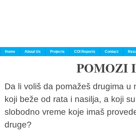
Home
About Us
Projects
COI Reports
Contact
Rezu
POMOZI 
Da li voliš da pomažeš drugima u n
koji beže od rata i nasilja, a koji 
slobodno vreme koje imaš provedeš
druge?