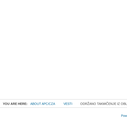
YOU ARE HERE:
ABOUT APC/CZA
VESTI
ODRŽANO TAKMIČENJE IZ OBL
Powe