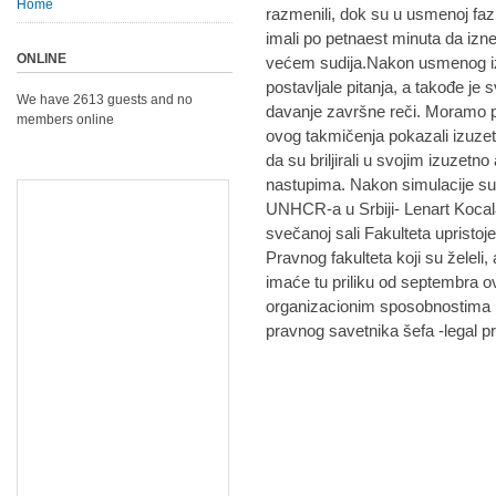
Home
razmenili, dok su u usmenoj faz
imali po petnaest minuta da izn
ONLINE
većem sudija.Nakon usmenog izl
postavljale pitanja, a takođe je
We have 2613 guests and no
davanje završne reči. Moramo p
members online
ovog takmičenja pokazali izuzet
da su briljirali u svojim izuzet
nastupima. Nakon simulacije su
UNHCR-a u Srbiji- Lenart Kocala
svečanoj sali Fakulteta upristoj
Pravnog fakulteta koji su želeli,
imaće tu priliku od septembra o
organizacionim sposobnostima i
pravnog savetnika šefa -legal p