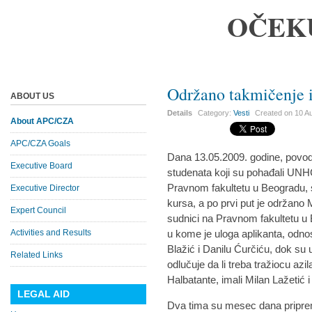
OČEK
Održano takmičenje i
ABOUT US
Details
Category:
Vesti
Created on
10 A
About APC/CZA
APC/CZA Goals
Dana 13.05.2009. godine, povod
Executive Board
studenata koji su pohađali UNH
Pravnom fakultetu u Beogradu, 
Executive Director
kursa, a po prvi put je održano M
Expert Council
sudnici na Pravnom fakultetu u B
Activities and Results
u kome je uloga aplikanta, odnos
Blažić i Danilu Ćurčiću, dok su
Related Links
odlučuje da li treba tražiocu azi
Halbatante, imali Milan Lažetić 
LEGAL AID
Dva tima su mesec dana pripre