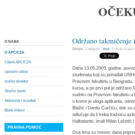
OČEK
Održano takmičenje i
O NAMA
Détails
Catégorie :
Vesti
Créé le
10 août
O APC/CZA
Ciljevi APC/CZA
Dana 13.05.2009. godine, povod
Upravni odbor
studenata koji su pohađali UNH
Pravnom fakultetu u Beogradu, 
Izvršni direktor
kursa, a po prvi put je održano M
Stručni savet
sudnici na Pravnom fakultetu u B
Aktivnosti i rezultati
u kome je uloga aplikanta, odnos
Blažić i Danilu Ćurčiću, dok su
Bliski linkovi
odlučuje da li treba tražiocu azi
Halbatante, imali Milan Lažetić 
PRAVNA POMOĆ
Dva tima su mesec dana pripre