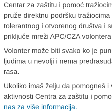
Centar za zaštitu i pomoć tražioci
pruže direktnu podršku tražiocima 
tolerantnog i otvorenog društva i 
priključe mreži APC/CZA volontera
Volonter može biti svako ko je pu
ljudima u nevolji i nema predrasuda
rasa.
Ukoliko imaš želju da pomogneš i 
aktivnosti Centra za zaštitu i po
nas za više informacija.