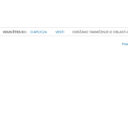
VOUS ÊTES ICI :
O APC/CZA
VESTI
ODRŽANO TAKMIČENJE IZ OBLASTI 
Powe