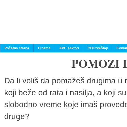
Početna strana
O nama
APC sektori
COI izveštaji
Konta
POMOZI 
Da li voliš da pomažeš drugima u n
koji beže od rata i nasilja, a koji 
slobodno vreme koje imaš provedeš
druge?