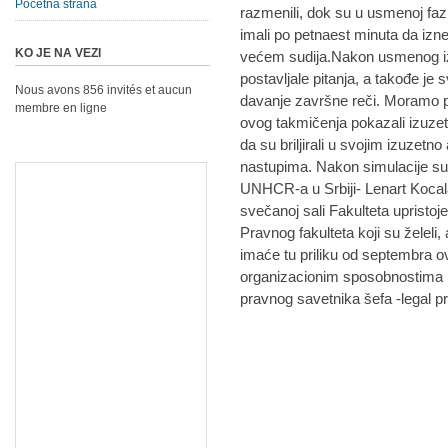
Početna strana
razmenili, dok su u usmenoj faz
imali po petnaest minuta da izn
KO JE NA VEZI
većem sudija.Nakon usmenog izl
postavljale pitanja, a takođe je
Nous avons 856 invités et aucun
davanje završne reči. Moramo p
membre en ligne
ovog takmičenja pokazali izuzet
da su briljirali u svojim izuzet
nastupima. Nakon simulacije su
UNHCR-a u Srbiji- Lenart Kocala
svečanoj sali Fakulteta upristoj
Pravnog fakulteta koji su želeli,
imaće tu priliku od septembra o
organizacionim sposobnostima i
pravnog savetnika šefa -legal p