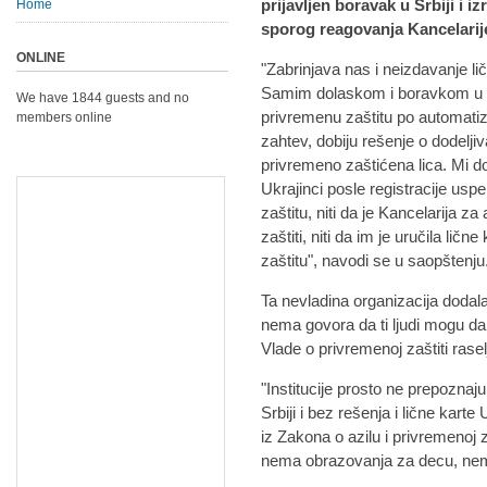
prijavljen boravak u Srbiji i 
Home
sporog reagovanja Kancelarije
ONLINE
"Zabrinjava nas i neizdavanje li
Samim dolaskom i boravkom u Srb
We have 1844 guests and no
privremenu zaštitu po automatiz
members online
zahtev, dobiju rešenje o dodeljiv
privremeno zaštićena lica. Mi do
Ukrajinci posle registracije usp
zaštitu, niti da je Kancelarija za
zaštiti, niti da im je uručila lič
zaštitu", navodi se u saopštenju
Ta nevladina organizacija dodala 
nema govora da ti ljudi mogu da
Vlade o privremenoj zaštiti rasel
"Institucije prosto ne prepoznaj
Srbiji i bez rešenja i lične kar
iz Zakona o azilu i privremenoj 
nema obrazovanja za decu, nema