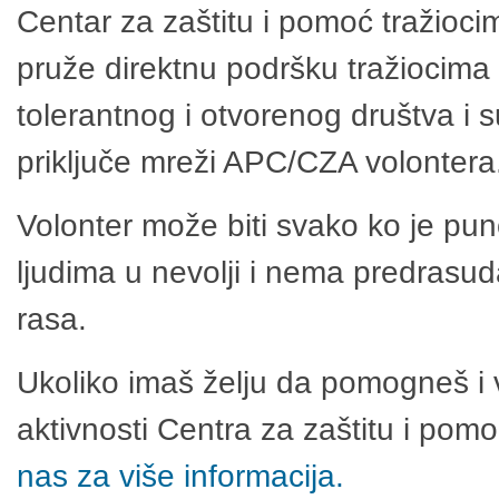
Centar za zaštitu i pomoć tražioci
pruže direktnu podršku tražiocima 
tolerantnog i otvorenog društva i 
priključe mreži APC/CZA volontera
Volonter može biti svako ko je pu
ljudima u nevolji i nema predrasuda
rasa.
Ukoliko imaš želju da pomogneš i 
aktivnosti Centra za zaštitu i po
nas za više informacija.