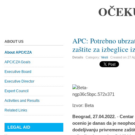
OČEK
APC: Potrebno ubrzat
ABOUT US
zaštite za izbeglice i
About APC/CZA
Details
Category:
Vesti
Created on
27 Ap
APC/CZA Goals
Executive Board
Executive Director
Expert Council
Activities and Results
Izvor: Beta
Related Links
Beograd, 27.04.2022.
-
Centar 
ocenio je danas da je neophod
LEGAL AID
dodeljivanju privremene zašti