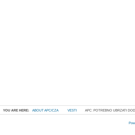
YOU ARE HERE:
ABOUT APC/CZA
VESTI
APC: POTREBNO UBRZATI DODE
Powe