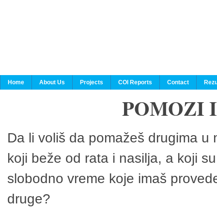
Home
About Us
Projects
COI Reports
Contact
Rezu
POMOZI 
Da li voliš da pomažeš drugima u n
koji beže od rata i nasilja, a koji 
slobodno vreme koje imaš provedeš
druge?