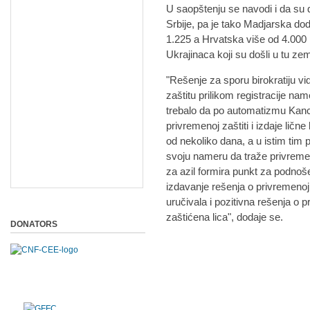
U saopštenju se navodi i da su 
Srbije, pa je tako Madjarska dod
1.225 a Hrvatska više od 4.000 
Ukrajinaca koji su došli u tu zem
"Rešenje za sporu birokratiju 
zaštitu prilikom registracije nam
trebalo da po automatizmu Kance
privremenoj zaštiti i izdaje ličn
od nekoliko dana, a u istim tim p
svoju nameru da traže privremen
za azil formira punkt za podnoš
izdavanje rešenja o privremenoj 
uručivala i pozitivna rešenja o p
zaštićena lica", dodaje se.
DONATORS