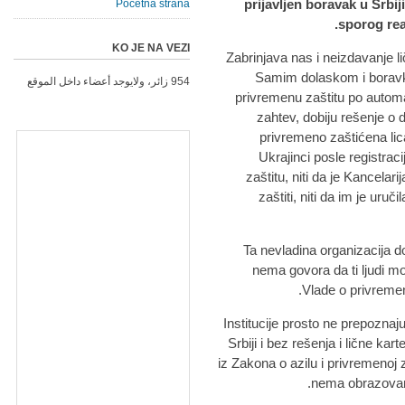
prijavljen boravak u Srbij
Početna strana
sporog rea
KO JE NA VEZI
"Zabrinjava nas i neizdavanje l
Samim dolaskom i boravkom
954 زائر، ولايوجد أعضاء داخل الموقع
privremenu zaštitu po automa
zahtev, dobiju rešenje o d
privremeno zaštićena lic
Ukrajinci posle registrac
zaštitu, niti da je Kancelari
zaštiti, niti da im je uruč
Ta nevladina organizacija do
nema govora da ti ljudi m
Vlade o privremeno
"Institucije prosto ne prepozna
Srbiji i bez rešenja i lične k
iz Zakona o azilu i privremenoj 
nema obrazovanj