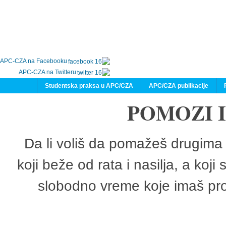
APC-CZA na Facebooku
APC-CZA na Twitteru
Studentska praksa u APC/CZA
APC/CZA publikacije
POMOZI 
Da li voliš da pomažeš drugima 
koji beže od rata i nasilja, a koji
slobodno vreme koje imaš pro