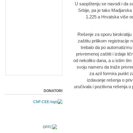
U saopštenju se navodi i da su
Srbije, pa je tako Madjarska 
1.225 a Hrvatska više od
"Rešenje za sporu birokratij
zaštitu prilikom registracije
trebalo da po automatizmu K
privremenoj zaštiti i izdaje li
od nekoliko dana, a u istim tim 
svoju nameru da traže privre
za azil formira punkt 
izdavanje rešenja o priv
uručivala i pozitivna rešenja o 
DONATORI