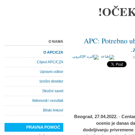
OČEK
APC: Potrebno ub
O NAMA
O APC/CZA
Ciljevi APC/CZA
Upravni odbor
Izvršni direktor
Stručni savet
Aktivnosti i rezultati
Bliski linkovi
Beograd, 27.04.2022.
-
Centar
ocenio je danas da
PRAVNA POMOĆ
dodeljivanju privremene 