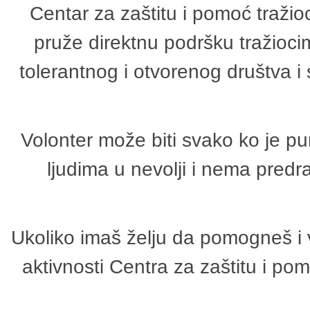
Centar za zaštitu i pomoć tražio
pruže direktnu podršku tražioci
tolerantnog i otvorenog društva i
Volonter može biti svako ko je p
ljudima u nevolji i nema predr
Ukoliko imaš želju da pomogneš i 
aktivnosti Centra za zaštitu i p