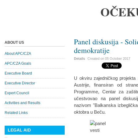
OČEK
Panel diskusija - Sol
ABOUT US
demokratije
About APC/CZA
Details
Created on
05 October 2017
APC/CZA Goals
Executive Board
U okviru zajedničkog projekta 
Executive Director
Austrije, finansiran od str
Programme, Centar za zaštit
Expert Council
učestvovao na panel diskusi
Activities and Results
nazivom "Balkanska izbeglička 
oktobra u Beču.
Related Links
LEGAL AID