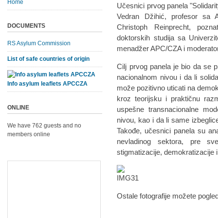
Home
Učesnici prvog panela "Solidarit
Vedran Džihić, profesor sa A
DOCUMENTS
Christoph Reinprecht, poznat
doktorskih studija sa Univerzit
RS Asylum Commission
menadžer APC/CZA i moderator 
List of safe countries of origin
Cilj prvog panela je bio da se p
nacionalnom nivou i da li soli
Info asylum leaflets APCCZA
može pozitivno uticati na demok
kroz teorijsku i praktičnu ra
ONLINE
uspešne transnacionalne mod
nivou, kao i da li same izbeglic
We have 762 guests and no
Takođe, učesnici panela su anal
members online
nevladinog sektora, pre s
stigmatizacije, demokratizacije i
Ostale fotografije možete pogled