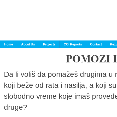
Home
About Us
Projects
COI Reports
Contact
Rezu
POMOZI 
Da li voliš da pomažeš drugima u n
koji beže od rata i nasilja, a koji 
slobodno vreme koje imaš provedeš
druge?