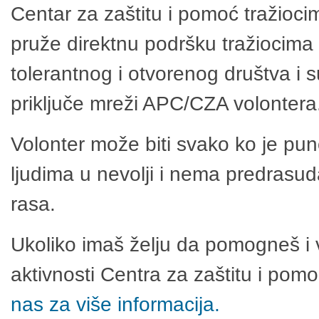
Centar za zaštitu i pomoć tražioci
pruže direktnu podršku tražiocima 
tolerantnog i otvorenog društva i 
priključe mreži APC/CZA volontera
Volonter može biti svako ko je pu
ljudima u nevolji i nema predrasuda
rasa.
Ukoliko imaš želju da pomogneš i 
aktivnosti Centra za zaštitu i po
nas za više informacija.