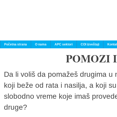
Početna strana
O nama
APC sektori
COI izveštaji
Konta
POMOZI 
Da li voliš da pomažeš drugima u n
koji beže od rata i nasilja, a koji 
slobodno vreme koje imaš provedeš
druge?