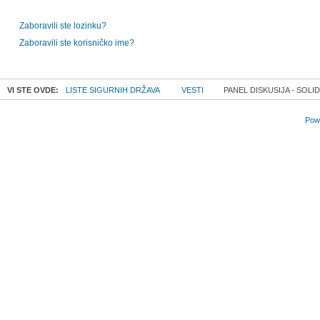
Zaboravili ste lozinku?
Zaboravili ste korisničko ime?
VI STE OVDE:
LISTE SIGURNIH DRŽAVA
VESTI
PANEL DISKUSIJA - SOL
Powe