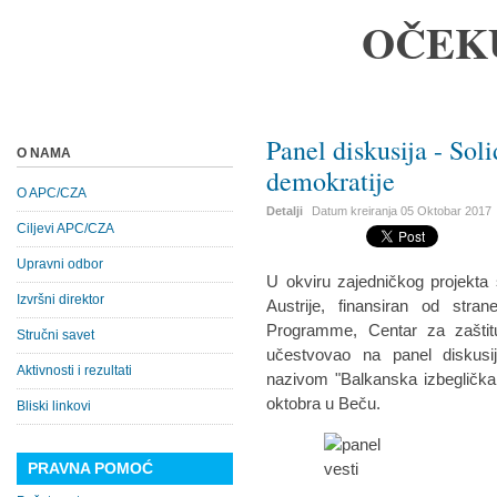
OČEK
Panel diskusija - Sol
O NAMA
demokratije
O APC/CZA
Detalji
Datum kreiranja
05 Oktobar 2017
Ciljevi APC/CZA
Upravni odbor
U okviru zajedničkog projekta 
Izvršni direktor
Austrije, finansiran od str
Programme, Centar za zaštit
Stručni savet
učestvovao na panel diskusi
Aktivnosti i rezultati
nazivom "Balkanska izbeglička 
oktobra u Beču.
Bliski linkovi
PRAVNA POMOĆ