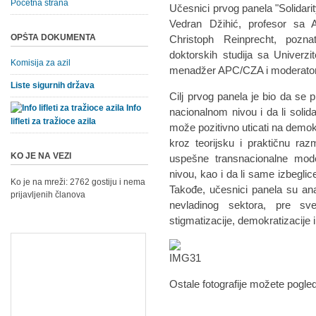
Početna strana
Učesnici prvog panela "Solidarit
Vedran Džihić, profesor sa A
OPŠTA DOKUMENTA
Christoph Reinprecht, poznat
doktorskih studija sa Univerzit
Komisija za azil
menadžer APC/CZA i moderator 
Liste sigurnih država
Cilj prvog panela je bio da se p
Info
nacionalnom nivou i da li soli
lifleti za tražioce azila
može pozitivno uticati na demok
kroz teorijsku i praktičnu ra
KO JE NA VEZI
uspešne transnacionalne mod
nivou, kao i da li same izbeglic
Ko je na mreži: 2762 gostiju i nema
Takođe, učesnici panela su anal
prijavljenih članova
nevladinog sektora, pre s
stigmatizacije, demokratizacije i
Ostale fotografije možete pogled