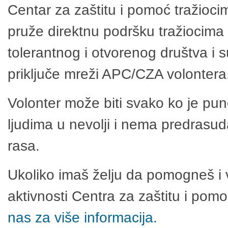
Centar za zaštitu i pomoć tražioci
pruže direktnu podršku tražiocima 
tolerantnog i otvorenog društva i 
priključe mreži APC/CZA volontera
Volonter može biti svako ko je pu
ljudima u nevolji i nema predrasuda
rasa.
Ukoliko imaš želju da pomogneš i 
aktivnosti Centra za zaštitu i po
nas za više informacija.