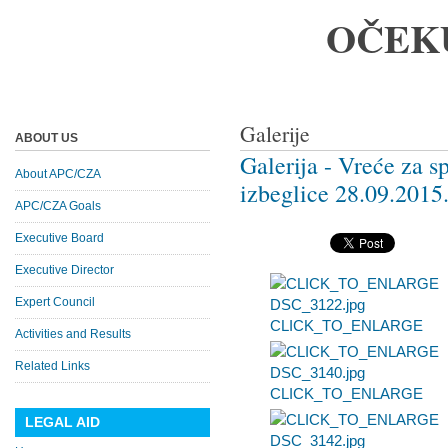
OČEK
Galerije
ABOUT US
Galerija - Vreće za s
About APC/CZA
izbeglice 28.09.2015
APC/CZA Goals
Executive Board
Executive Director
Expert Council
CLICK_TO_ENLARGE
Activities and Results
Related Links
CLICK_TO_ENLARGE
LEGAL AID