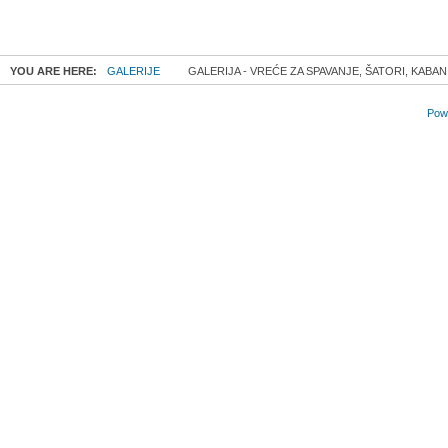
YOU ARE HERE:
GALERIJE
GALERIJA - VREĆE ZA SPAVANJE, ŠATORI, KABANI
Powe