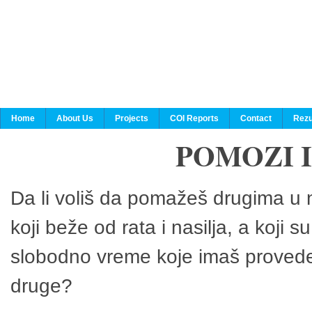
Home
About Us
Projects
COI Reports
Contact
Rezu
POMOZI 
Da li voliš da pomažeš drugima u n
koji beže od rata i nasilja, a koji 
slobodno vreme koje imaš provedeš
druge?