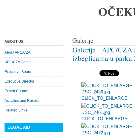
OČEK
Galerije
ABOUT US
Galerija - APC/CZA 
About APC/CZA
izbeglicama u parku 
APC/CZA Goals
Executive Board
Executive Director
Expert Council
CLICK_TO_ENLARGE
Activities and Results
Related Links
CLICK_TO_ENLARGE
LEGAL AID