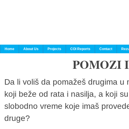
Home
About Us
Projects
COI Reports
Contact
Rezu
POMOZI 
Da li voliš da pomažeš drugima u n
koji beže od rata i nasilja, a koji 
slobodno vreme koje imaš provedeš
druge?