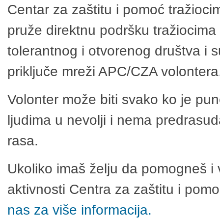
Centar za zaštitu i pomoć tražioci
pruže direktnu podršku tražiocima 
tolerantnog i otvorenog društva i 
priključe mreži APC/CZA volontera
Volonter može biti svako ko je pu
ljudima u nevolji i nema predrasuda
rasa.
Ukoliko imaš želju da pomogneš i 
aktivnosti Centra za zaštitu i po
nas za više informacija.