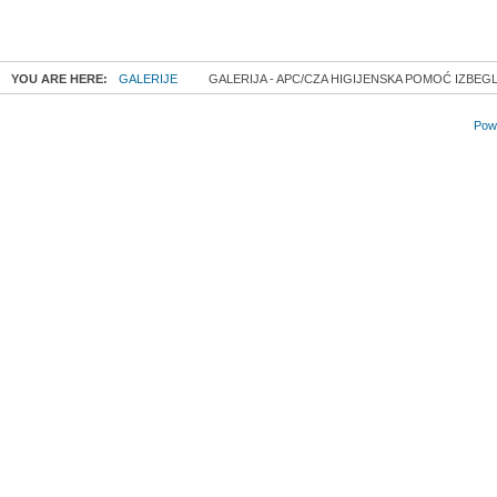
YOU ARE HERE:
GALERIJE
GALERIJA - APC/CZA HIGIJENSKA POMOĆ IZBEGLI
Powe