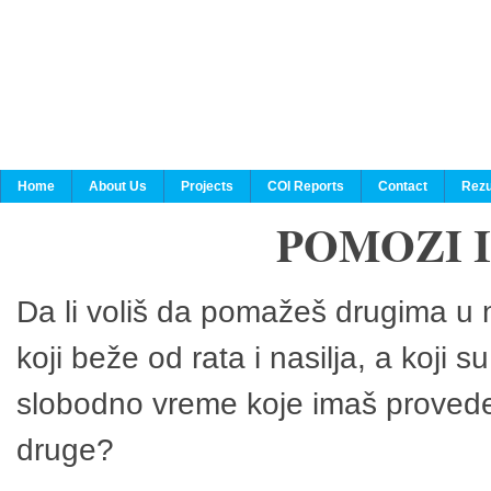
Home
About Us
Projects
COI Reports
Contact
Rezu
POMOZI 
Da li voliš da pomažeš drugima u n
koji beže od rata i nasilja, a koji 
slobodno vreme koje imaš provedeš
druge?