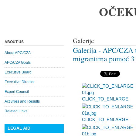
OČEK
Galerije
ABOUT US
Galerija - APC/CZA t
About APC/CZA
migrantima pomoć 31
APC/CZA Goals
Executive Board
Executive Director
Expert Council
CLICK_TO_ENLARGE
Activities and Results
Related Links
CLICK_TO_ENLARGE
LEGAL AID