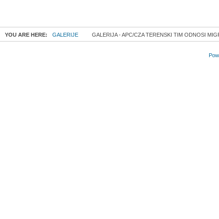
YOU ARE HERE:
GALERIJE
GALERIJA - APC/CZA TERENSKI TIM ODNOSI MIG
Powe