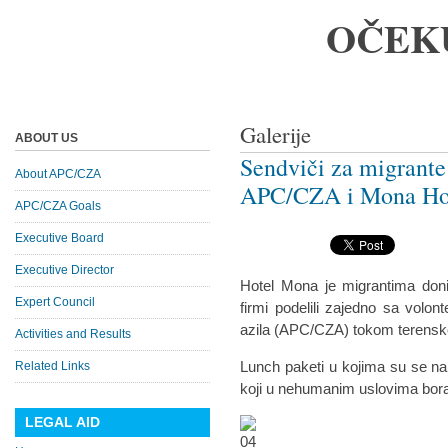
OČEK
Galerije
ABOUT US
Sendviči za migrante
About APC/CZA
APC/CZA i Mona Hot
APC/CZA Goals
Executive Board
Executive Director
Hotel Mona je migrantima doni
Expert Council
firmi podelili zajedno sa volo
azila (APC/CZA) tokom terensk
Activities and Results
Lunch paketi u kojima su se nal
Related Links
koji u nehumanim uslovima bor
LEGAL AID