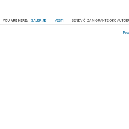
YOU ARE HERE:
GALERIJE
VESTI
SENDVIČI ZA MIGRANTE OKO AUTOBUS
Powe