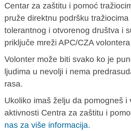
Centar za zaštitu i pomoć tražioci
pruže direktnu podršku tražiocima 
tolerantnog i otvorenog društva i 
priključe mreži APC/CZA volontera
Volonter može biti svako ko je pu
ljudima u nevolji i nema predrasuda
rasa.
Ukoliko imaš želju da pomogneš i 
aktivnosti Centra za zaštitu i po
nas za više informacija.