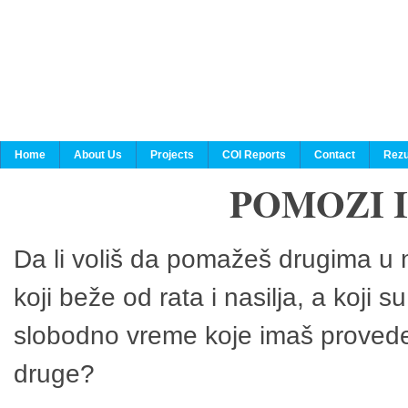
Home
About Us
Projects
COI Reports
Contact
Rezu
POMOZI 
Da li voliš da pomažeš drugima u n
koji beže od rata i nasilja, a koji 
slobodno vreme koje imaš provedeš
druge?