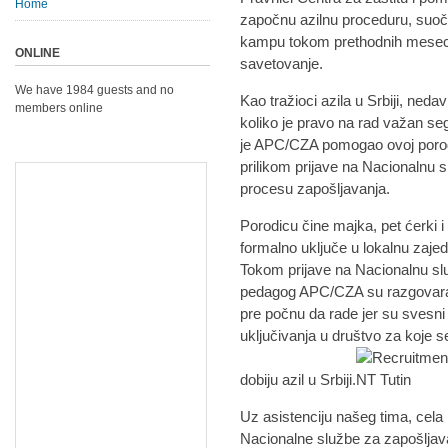
Home
započnu azilnu proceduru, suoč
kampu tokom prethodnih meseci,
ONLINE
savetovanje.
We have 1984 guests and no
Kao tražioci azila u Srbiji, neda
members online
koliko je pravo na rad važan seg
je APC/CZA pomogao ovoj porodi
prilikom prijave na Nacionalnu s
procesu zapošljavanja.
Porodicu čine majka, pet ćerki i 
formalno uključe u lokalnu zaje
Tokom prijave na Nacionalnu služ
pedagog APC/CZA su razgovarali
pre počnu da rade jer su svesni
uključivanja u društvo za koje s
dobiju azil u Srbiji.
Uz asistenciju našeg tima, cela
Nacionalne službe za zapošljav