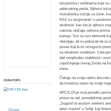
iskustvima i veštinama koje su s
adekvatnog posla. Njihovo iskust
instruktorka vožnje za žene, k
NSZ su razgovarali i o poslovima 
okolnosti, kao što je njihovo zn
zakona, običaja, odnosa prema p
kampu. Sve su ovo elementi koji
obavljaju, ali su pokazali da su 
posao koji bi im omogućio pristoj
sa lokalnom sredinom. Cela por
dati neophodnu stabilnost i oseć
započinjanja novog života na koj
Irana.
Čekaju na svoju radnu dozvolu i
DONATORS
da konačno stanu na svoje noge
APC/CZA je ovoj porodici pomoga
prava na rad, pronalaženju posl
„Support to asylum seekers and 
labor market” u Srbiji, koji fin