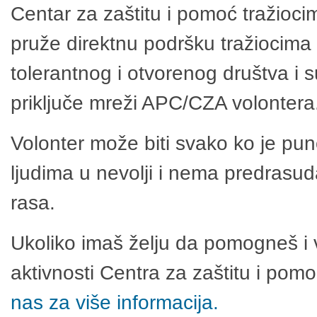
Centar za zaštitu i pomoć tražioci
pruže direktnu podršku tražiocima 
tolerantnog i otvorenog društva i 
priključe mreži APC/CZA volontera
Volonter može biti svako ko je pu
ljudima u nevolji i nema predrasuda
rasa.
Ukoliko imaš želju da pomogneš i 
aktivnosti Centra za zaštitu i po
nas za više informacija.