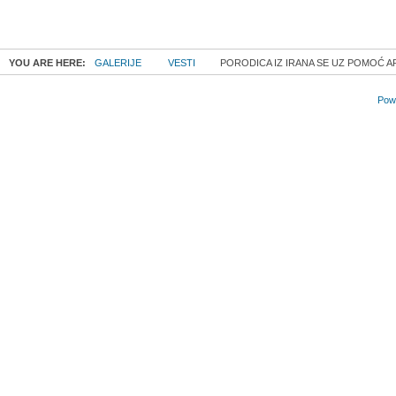
YOU ARE HERE:
GALERIJE
VESTI
PORODICA IZ IRANA SE UZ POMOĆ AP
Powe