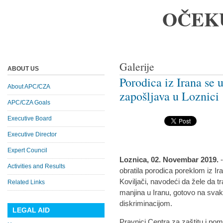
OČEK
Galerije
ABOUT US
Porodica iz Irana s
About APC/CZA
zapošljava u Loznici
APC/CZA Goals
Executive Board
Executive Director
Expert Council
Loznica, 02. Novembar 2019.
Activities and Results
obratila porodica poreklom iz Ir
Koviljači, navodeći da žele da t
Related Links
manjina u Iranu, gotovo na sva
diskriminacijom.
LEGAL AID
Pravnici Centra za zaštitu i po