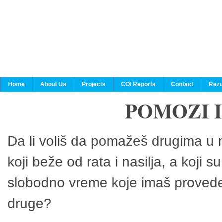
Home
About Us
Projects
COI Reports
Contact
Rezu
POMOZI 
Da li voliš da pomažeš drugima u n
koji beže od rata i nasilja, a koji 
slobodno vreme koje imaš provedeš
druge?