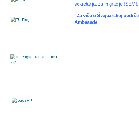
sekretarijat za migracije (SEM)
.
"Za više o Švajcarskoj podršci
Ambasade"