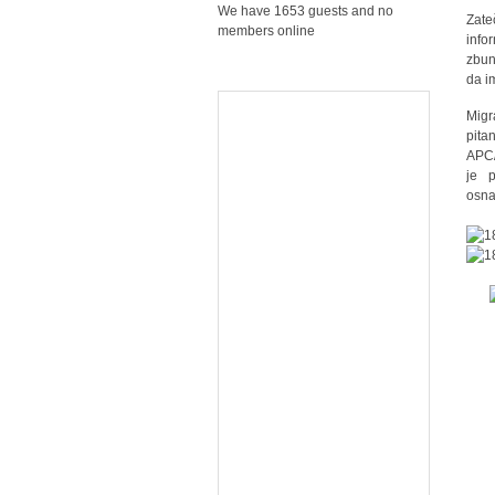
We have 1653 guests and no
Zate
members online
info
zbun
da i
Migr
pita
APC/
je p
osna