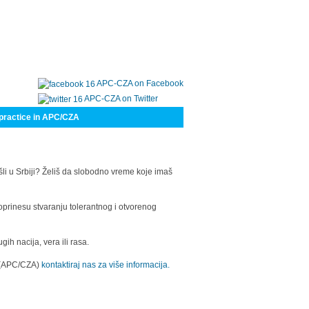
APC-CZA on Facebook
APC-CZA on Twitter
practice in APC/CZA
šli u Srbiji? Želiš da slobodno vreme koje imaš
oprinesu stvaranju tolerantnog i otvorenog
h nacija, vera ili rasa.
a (APC/CZA)
kontaktiraj nas za više informacija.