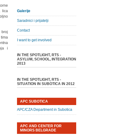
torne
 lica
Galerije
oljno
Saradnici i prijatelji
Contact
 broj
 tima
I want to get involved
entna
nja i
IN THE SPOTLIGHT, RTS -
ASYLUM, SCHOOL, INTEGRATION
2013
IN THE SPOTLIGHT, RTS -
SITUATION IN SUBOTICA IN 2012
APC SUBOTICA
APC/CZA Department in Subotica
APC AND CENTER FOR
MINORS BELGRADE