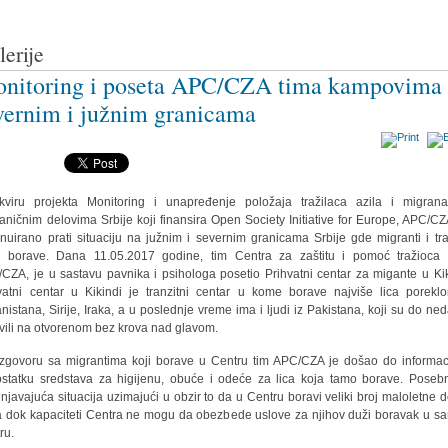
lerije
nitoring i poseta APC/CZA tima kampovima
vernim i južnim granicama
viru projekta Monitoring i unapređenje položaja tražilaca azila i migran
aničnim delovima Srbije koji finansira Open Society Initiative for Europe, APC/CZ
inuirano prati situaciju na južnim i severnim granicama Srbije gde migranti i tra
a borave. Dana 11.05.2017 godine, tim Centra za zaštitu i pomoć tražioca 
CZA, je u sastavu pavnika i psihologa posetio Prihvatni centar za migante u Kik
vatni centar u Kikindi je tranzitni centar u kome borave najviše lica porekl
nistana, Sirije, Iraka, a u poslednje vreme ima i ljudi iz Pakistana, koji su do ne
vili na otvorenom bez krova nad glavom.
zgovoru sa migrantima koji borave u Centru tim APC/CZA je došao do informac
statku sredstava za higijenu, obuće i odeće za lica koja tamo borave. Poseb
injavajuća situacija uzimajući u obzir to da u Centru boravi veliki broj maloletne d
 dok kapaciteti Centra ne mogu da obezbede uslove za njihov duži boravak u 
ru.