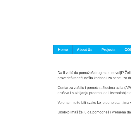
Home
About Us
Projects
COI
Da li voliš da pomažeš drugima u nevolji? Želiš
provedeš radeći nešto korisno i za sebe i za 
Centar za zaštitu i pomoć tražiocima azila (AP
društva i suzbijanju predrasuda i ksenofobije 
Volonter može biti svako ko je punoletan, ima 
Ukoliko imaš želju da pomogneš i vremena da s