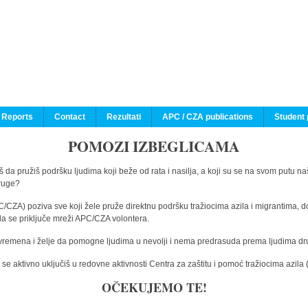
 Reports
Contact
Rezultati
APC / CZA publications
Student 
POMOZI IZBEGLICAMA
 da pružiš podršku ljudima koji beže od rata i nasilja, a koji su se na svom putu na
druge?
C/CZA) poziva sve koji žele pruže direktnu podršku tražiocima azila i migrantima, d
da se priključe mreži APC/CZA volontera.
vremena i želje da pomogne ljudima u nevolji i nema predrasuda prema ljudima drugi
e aktivno uključiš u redovne aktivnosti Centra za zaštitu i pomoć tražiocima azil
OČEKUJEMO TE!