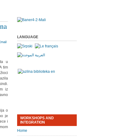
 na
LANGUAGE
ata u
A tim
žioci
azila
indi.
om iz
davno
ija o
no je
WORKSHOPS AND
ece i
INTEGRATION
samom
Home