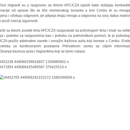
čeni migranti su u razgovoru sa timom APC/CZA izjavili kako dobijaju kontradik
rmacije od uprave što se tiče vremenskog boravka u tom Centru te su mnoga
jena i očekuju odgovore, jer pitanja imaju mnogo a odgovora na svoj status nedov
m pruži osećaj sigurnosti.
anti su tokom posete tima APC/CZA razgovarali sa psihologom tima i imali su veliki
nja i potrebe za razgovorima kao i potrebu za psihološkom pomoći, te je psiholog
CZA pružio adekvatne savete i osnažio tražioce azila koji borave u Centru. Evid
otreba za kontinuiranim posetama Prihvatnom centru sa ciljem informisa
živanja trazioca azila i migrantima koji se tamo nalaze.