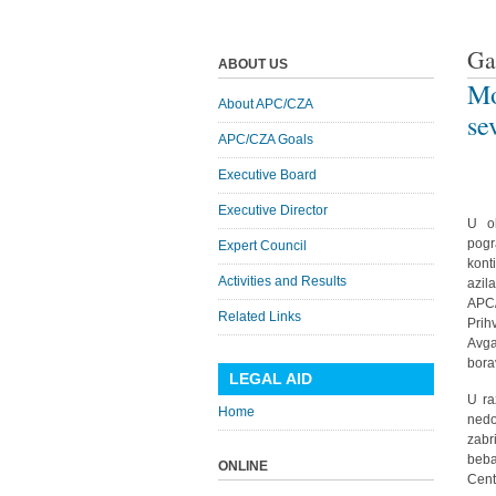
Ga
ABOUT US
Mo
About APC/CZA
se
APC/CZA Goals
Executive Board
Executive Director
U ok
pogr
Expert Council
kont
Activities and Results
azil
APC/
Related Links
Prih
Avga
bora
LEGAL AID
U ra
Home
nedo
zabr
beba
ONLINE
Cent