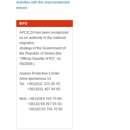
Activities with the unaccompanied
minors
INFO
APC/CZA has been recognized
as an authority in the national
migration
strategy of the Government of
the Republic of Serbia (the
"Official Gazette of RS", no.
59/2009.)
Asylum Protection Center
Sime Igumanova 14
Tel: +381(0)11 323 30 70;
+381(0)11 407 94 65
Mob: +381(0)63 704 70 80;
+381(0) 69 267 05 03;
+381(0) 63 704 70 90