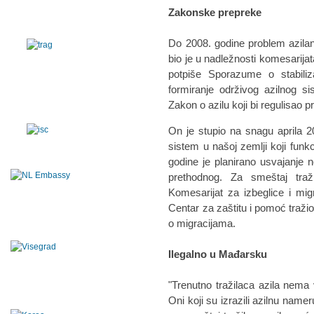
Zakonske prepreke
Do 2008. godine problem azilan
bio je u nadležnosti komesarija
potpiše Sporazume o stabiliza
formiranje održivog azilnog s
Zakon o azilu koji bi regulisao 
On je stupio na snagu aprila 20
sistem u našoj zemlji koji fun
godine je planirano usvajanje 
prethodnog. Za smeštaj traž
Komesarijat za izbeglice i mig
Centar za zaštitu i pomoć tražio
o migracijama.
Ilegalno u Mađarsku
"Trenutno tražilaca azila nema
Oni koji su izrazili azilnu nam