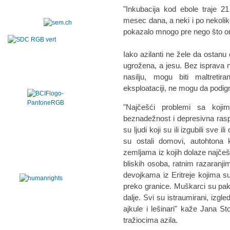
"Inkubacija kod ebole traje 2
mesec dana, a neki i po nekoliko
pokazalo mnogo pre nego što oni
Iako azilanti ne žele da ostanu
ugrožena, a jesu. Bez isprava n
nasilju, mogu biti maltretira
eksploataciji, ne mogu da podig
"Najčešći problemi sa koji
beznadežnost i depresivna ras
su ljudi koji su ili izgubili sve il
su ostali domovi, autohtona k
zemljama iz kojih dolaze najče
bliskih osoba, ratnim razaranj
devojkama iz Eritreje kojima su
preko granice. Muškarci su pak 
dalje. Svi su istraumirani, izgled
ajkule i lešinari" kaže Jana S
tražiocima azila
.