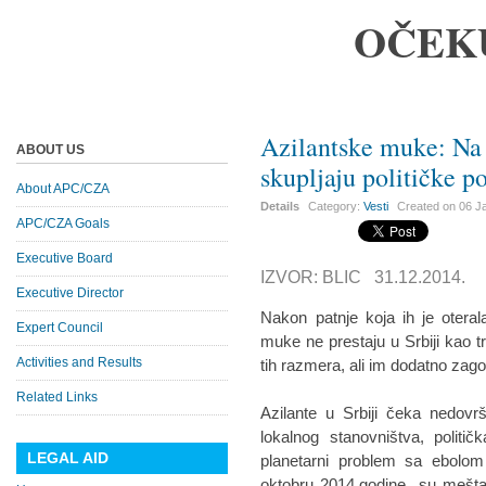
OČEK
Azilantske muke: Na
ABOUT US
skupljaju političke p
About APC/CZA
Details
Category:
Vesti
Created on
06 J
APC/CZA Goals
Executive Board
IZVOR: BLIC 31.12.2014.
Executive Director
Nakon patnje koja ih je oteral
Expert Council
muke ne prestaju u Srbiji kao t
Activities and Results
tih razmera, ali im dodatno zago
Related Links
Azilante u Srbiji čeka nedovrš
lokalnog stanovništva, politič
LEGAL AID
planetarni problem sa ebolo
oktobru 2014.godine su mešt