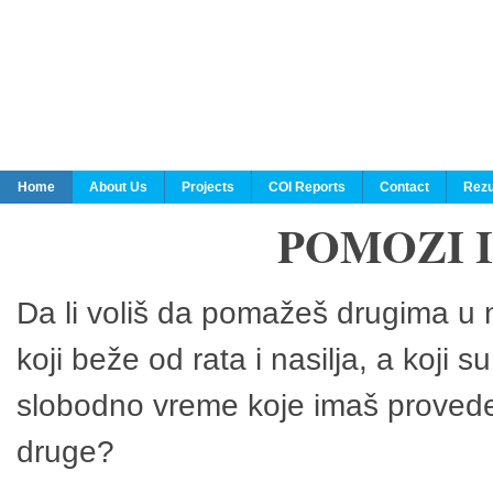
Home
About Us
Projects
COI Reports
Contact
Rezu
POMOZI 
Da li voliš da pomažeš drugima u n
koji beže od rata i nasilja, a koji 
slobodno vreme koje imaš provedeš
druge?