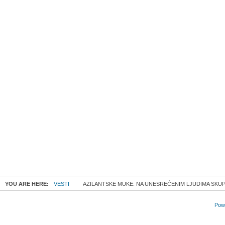
YOU ARE HERE:
VESTI
AZILANTSKE MUKE: NA UNESREĆENIM LJUDIMA SKUP
Powe