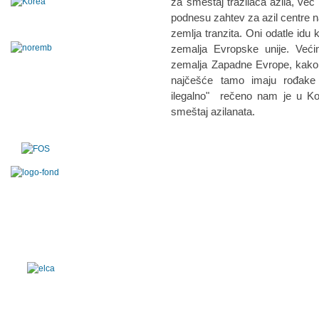
za smeštaj tražilaca azila, već 
podnesu zahtev za azil centre na
zemlja tranzita. Oni odatle id
zemalja Evropske unije. Veći
zemalja Zapadne Evrope, kako 
najčešće tamo imaju rođake 
ilegalno" rečeno nam je u Kom
smeštaj azilanata.