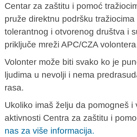
Centar za zaštitu i pomoć tražioci
pruže direktnu podršku tražiocima 
tolerantnog i otvorenog društva i 
priključe mreži APC/CZA volontera
Volonter može biti svako ko je pu
ljudima u nevolji i nema predrasuda
rasa.
Ukoliko imaš želju da pomogneš i 
aktivnosti Centra za zaštitu i po
nas za više informacija.