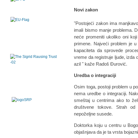
Novi zakon
"Postojeći zakon ima manjkavost
imali bismo manje problema. Do
neće promeniti ukoliko oni koj
primene. Najveći problem je u
kapaciteta da sprovede proce
vreme da registruje ljude, izd
azil " kaže Radoš Đurović.
Uredba o integraciji
Osim toga, postoji problem u pogl
nema uredbe o integraciji. Nak
smeštaj u centrima ako to žele,
društvene tokove. Strah od 
nepoželjne susede.
Doktorka koju u centru u Bogo
objašnjava da je ta vrsta bojaz