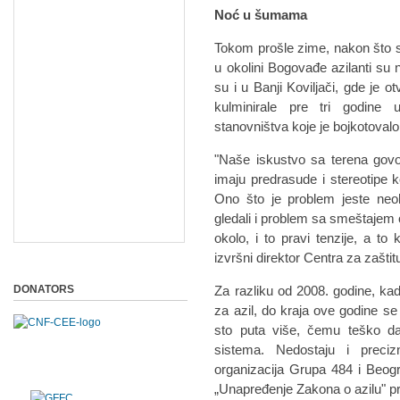
Noć u šumama
Tokom prošle zime, nakon što s
u okolini Bogovađe azilanti su 
su i u Banji Koviljači, gde je o
kulminirale pre tri godine u
stanovništva koje je bojkotovalo 
"Naše iskustvo sa terena govo
imaju predrasude i stereotipe ko
Ono što je problem jeste neob
gledali i problem sa smeštajem o
okolo, i to pravi tenzije, a to
izvršni direktor Centra za zaštit
DONATORS
Za razliku od 2008. godine, k
za azil, do kraja ove godine se 
sto puta više, čemu teško da
sistema. Nedostaju i preciz
organizacija Grupa 484 i Beog
„Unapređenje Zakona o azilu" p