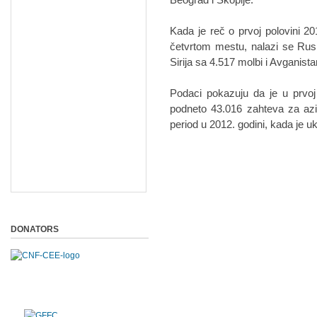
Kada je reč o prvoj polovini 20
četvrtom mestu, nalazi se Rus
Sirija sa 4.517 molbi i Avganist
Podaci pokazuju da je u prvo
podneto 43.016 zahteva za azil
period u 2012. godini, kada je u
DONATORS