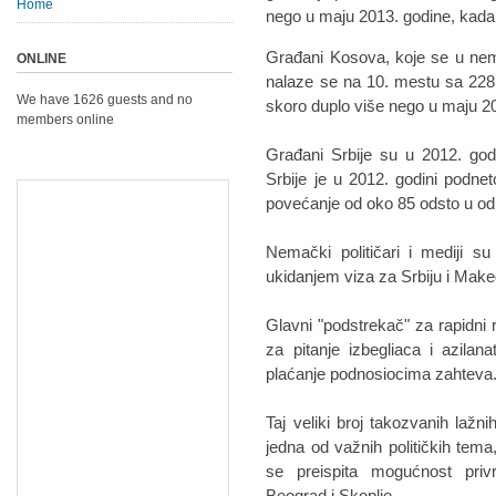
Home
nego u maju 2013. godine, kada 
Građani Kosova, koje se u nema
ONLINE
nalaze se na 10. mestu sa 228 
We have 1626 guests and no
skoro duplo više nego u maju 20
members online
Građani Srbije su u 2012. godi
Srbije je u 2012. godini podnet
povećanje od oko 85 odsto u od
Nemački političari i mediji su
ukidanjem viza za Srbiju i Make
Glavni "podstrekač" za rapidni 
za pitanje izbegliaca i azila
plaćanje podnosiocima zahteva
Taj veliki broj takozvanih lažni
jedna od važnih političkih tema,
se preispita mogućnost pri
Beograd i Skoplje.