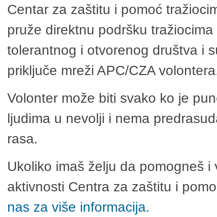
Centar za zaštitu i pomoć tražioci
pruže direktnu podršku tražiocima 
tolerantnog i otvorenog društva i 
priključe mreži APC/CZA volontera
Volonter može biti svako ko je pu
ljudima u nevolji i nema predrasuda
rasa.
Ukoliko imaš želju da pomogneš i 
aktivnosti Centra za zaštitu i po
nas za više informacija.