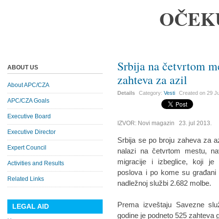
OČEK
Srbija na četvrtom m
ABOUT US
zahteva za azil
About APC/CZA
Details
Category:
Vesti
Created on
29 J
APC/CZA Goals
Executive Board
IZVOR: Novi magazin 23. jul 2013.
Executive Director
Srbija se po broju zaheva za a
Expert Council
nalazi na četvrtom mestu, n
migracije i izbeglice, koji j
Activities and Results
poslova i po kome su građani 
Related Links
nadležnoj službi 2.682 molbe.
Prema izveštaju Savezne služ
LEGAL AID
godine je podneto 525 zahteva g