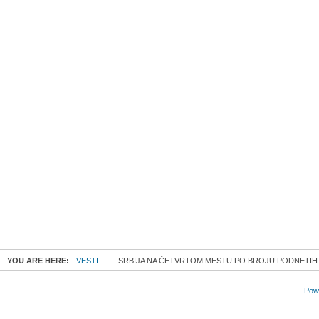
YOU ARE HERE:
VESTI
SRBIJA NA ČETVRTOM MESTU PO BROJU PODNETIH Z
Powe