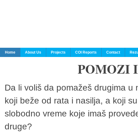
Home
About Us
Projects
COI Reports
Contact
Rezu
POMOZI 
Da li voliš da pomažeš drugima u n
koji beže od rata i nasilja, a koji 
slobodno vreme koje imaš provedeš
druge?