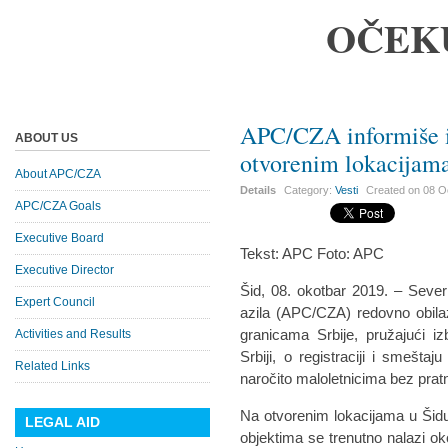
OČEK
APC/CZA informiše i
ABOUT US
otvorenim lokacijam
About APC/CZA
Details
Category:
Vesti
Created on
08 O
APC/CZA Goals
Executive Board
Tekst: APC Foto: APC
Executive Director
Šid, 08. okotbar 2019. – Sever
Expert Council
azila (APC/CZA) redovno obila
granicama Srbije, pružajući iz
Activities and Results
Srbiji, o registraciji i smešt
Related Links
naročito maloletnicima bez pratn
Na otvorenim lokacijama u Šidu
LEGAL AID
objektima se trenutno nalazi ok