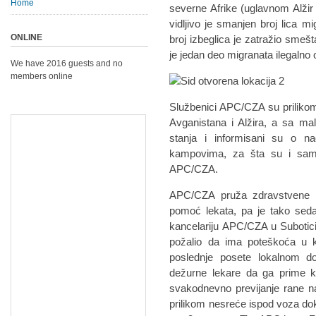
Home
severne Afrike (uglavnom Alži
vidljivo je smanjen broj lica 
ONLINE
broj izbeglica je zatražio sme
je jedan deo migranata ilegalno
We have 2016 guests and no
members online
Službenici APC/CZA su prilikom 
Avganistana i Alžira, a sa ma
stanja i informisani su o n
kampovima, za šta su i sami
APC/CZA.
APC/CZA pruža zdravstvene as
pomoć lekata, pa je tako seda
kancelariju APC/CZA u Subotic
požalio da ima poteškoća u ko
poslednje posete lokalnom d
dežurne lekare da ga prime k
svakodnevno previjanje rane n
prilikom nesreće ispod voza do