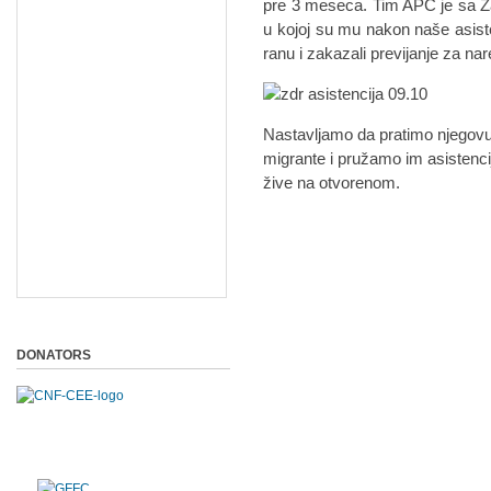
pre 3 meseca. Tim APC je sa Z
u kojoj su mu nakon naše asisten
ranu i zakazali previjanje za nar
Nastavljamo da pratimo njegovu s
migrante i pružamo im asistenci
žive na otvorenom.
DONATORS