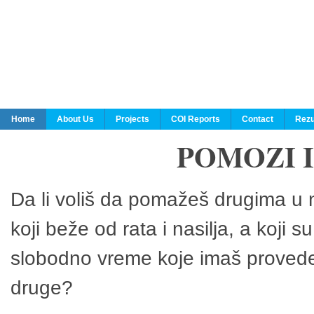
Home
About Us
Projects
COI Reports
Contact
Rezu
POMOZI 
Da li voliš da pomažeš drugima u n
koji beže od rata i nasilja, a koji 
slobodno vreme koje imaš provedeš
druge?