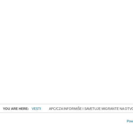
YOU ARE HERE:
VESTI
APC/CZA INFORMIŠE I SAVETUJE MIGRANTE NA OT
Powe