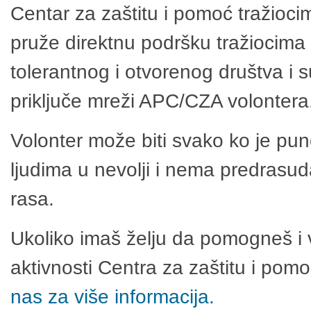
Centar za zaštitu i pomoć tražioci
pruže direktnu podršku tražiocima 
tolerantnog i otvorenog društva i 
priključe mreži APC/CZA volontera
Volonter može biti svako ko je pu
ljudima u nevolji i nema predrasuda
rasa.
Ukoliko imaš želju da pomogneš i 
aktivnosti Centra za zaštitu i po
nas za više informacija.