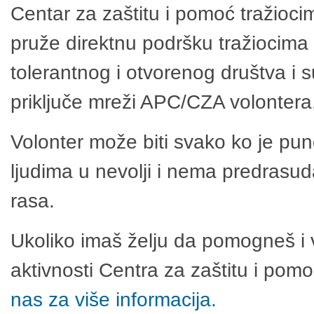
Centar za zaštitu i pomoć tražioci
pruže direktnu podršku tražiocima 
tolerantnog i otvorenog društva i 
priključe mreži APC/CZA volontera
Volonter može biti svako ko je pu
ljudima u nevolji i nema predrasuda
rasa.
Ukoliko imaš želju da pomogneš i 
aktivnosti Centra za zaštitu i po
nas za više informacija.