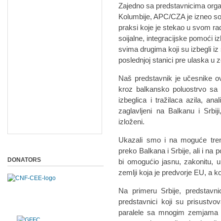
Zajedno sa predstavnicima orga
Kolumbije, APC/CZA je izneo so
praksi koje je stekao u svom rad
soijalne, integracijske pomoći i
svima drugima koji su izbegli iz 
poslednjoj stanici pre ulaska u 
Naš predstavnik je učesnike o
kroz balkansko poluostrvo sa 
izbeglica i tražilaca azila, ana
zaglavljeni na Balkanu i Srbij
izloženi.
Ukazali smo i na moguće tren
preko Balkana i Srbije, ali i na p
DONATORS
bi omogućio jasnu, zakonitu, ur
zemlji koja je predvorje EU, a k
Na primeru Srbije, predstavni
predstavnici koji su prisustvo
paralele sa mnogim zemjama 