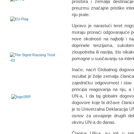
prostora i zemalja destinac
preuzmu značajne pristike inte
nju prate.
Upravo je narastući teret migr
moraju pronaći odgovarajuće po
nove okolnosti na najbolji i na
doprinele tenzijama, sukobim
zloupotreba ili nasljia, što nik
pomogne u suočavanju sa interko
Inače, nacrt Globalnog dogovora
rezultat je želje zemalja član
zajedničku odgovornost i stav
principa reagovanja na nju, a 
UN-a, I da taj globalni dogo
dogovore koje bi države članic
je to Univerzalna Deklaracija U
osnov za usvajanje drugih dek
okviru UN-a do danas.
Članice UN-a, su još u sep