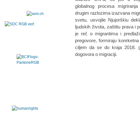
globalnog procesa migriranja
drugim razlozima izazvana mig
svetu, usvojile Njujorškiu dek
ljudskih života, zaštitu prava 
je reč o migrantima i predla
pregovore, formiraju konrketna 
ciljem da se do kraja 2018.
dogovora o migraciji.