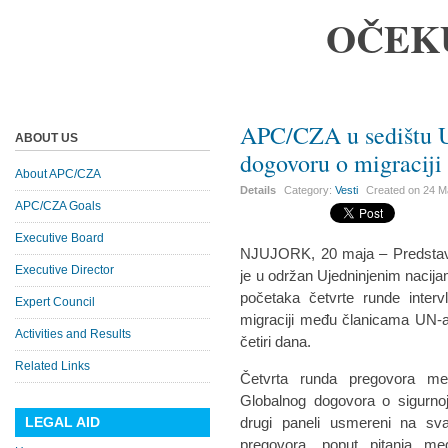
OČEK
APC/CZA u sedištu 
ABOUT US
dogovoru o migracij
About APC/CZA
Details
Category:
Vesti
Created on
24 M
APC/CZA Goals
Executive Board
NJUJORK, 20 maja – Predstavn
Executive Director
je u održan Ujedninjenim naci
početaka četvrte runde inter
Expert Council
migraciji među članicama UN-a, 
Activities and Results
četiri dana.
Related Links
Četvrta runda pregovora m
Globalnog dogovora o sigurnoj, 
LEGAL AID
drugi paneli usmereni na sva 
pregovora, poput pitanja međ