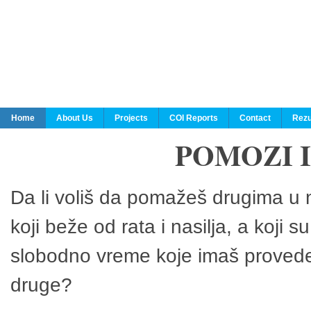
Home
About Us
Projects
COI Reports
Contact
Rezu
POMOZI 
Da li voliš da pomažeš drugima u n
koji beže od rata i nasilja, a koji 
slobodno vreme koje imaš provedeš
druge?