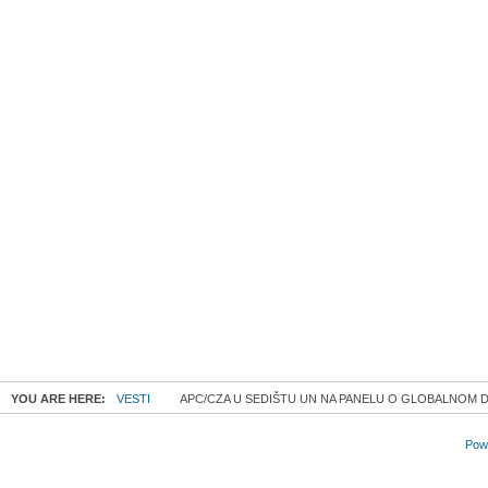
YOU ARE HERE:
VESTI
APC/CZA U SEDIŠTU UN NA PANELU O GLOBALNOM 
Powe