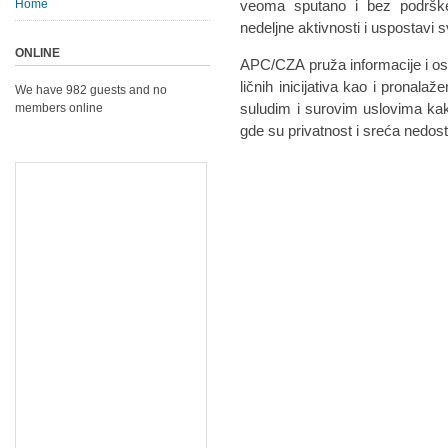
Home
veoma sputano i bez podrške
nedeljne aktivnosti i uspostavi s
ONLINE
APC/CZA pruža informacije i osn
ličnih inicijativa kao i pronalaž
We have 982 guests and no
suludim i surovim uslovima kak
members online
gde su privatnost i sreća nedost