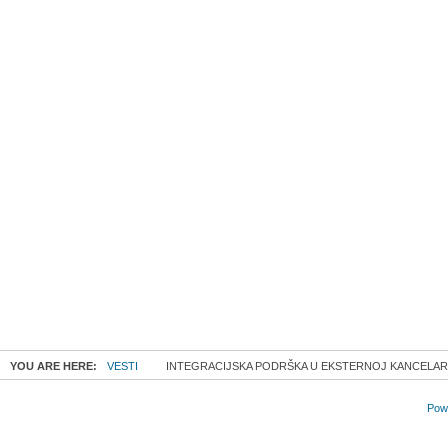
YOU ARE HERE:
VESTI
INTEGRACIJSKA PODRŠKA U EKSTERNOJ KANCELARI
Powe