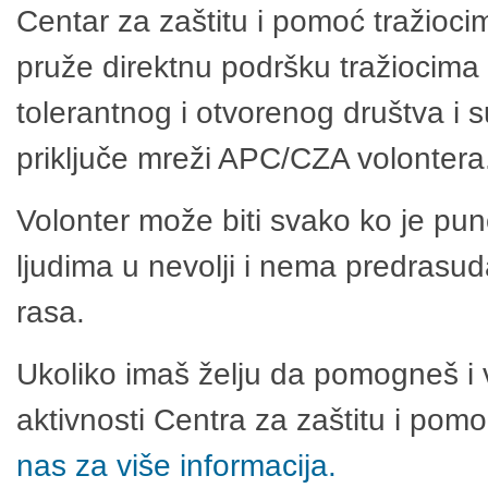
Centar za zaštitu i pomoć tražioci
pruže direktnu podršku tražiocima 
tolerantnog i otvorenog društva i 
priključe mreži APC/CZA volontera
Volonter može biti svako ko je pu
ljudima u nevolji i nema predrasuda
rasa.
Ukoliko imaš želju da pomogneš i 
aktivnosti Centra za zaštitu i po
nas za više informacija.