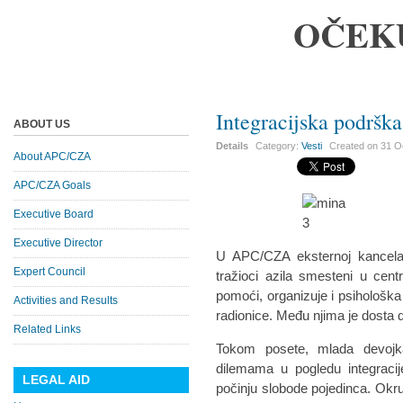
OČEK
Integracijska podrška
ABOUT US
Details
Category:
Vesti
Created on
31 O
About APC/CZA
APC/CZA Goals
Executive Board
Executive Director
U APC/CZA eksternoj kancelari
Expert Council
tražioci azila smesteni u cen
pomoći, organizuje i psihološka 
Activities and Results
radionice. Među njima je dosta d
Related Links
Tokom posete, mlada devojka
dilemama u pogledu integracij
LEGAL AID
počinju slobode pojedinca. Ok