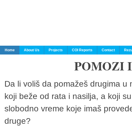
Home
About Us
Projects
COI Reports
Contact
Rezu
POMOZI 
Da li voliš da pomažeš drugima u n
koji beže od rata i nasilja, a koji 
slobodno vreme koje imaš provedeš
druge?