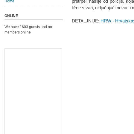
pretrpeli nasilje od policije, ko
Home
lične stvari, uključujući novac i 
ONLINE
DETALJNIJE:
HRW - Hrvatska: P
We have 1603 guests and no
members online