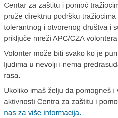
Centar za zaštitu i pomoć tražioci
pruže direktnu podršku tražiocima 
tolerantnog i otvorenog društva i 
priključe mreži APC/CZA volontera
Volonter može biti svako ko je pu
ljudima u nevolji i nema predrasuda
rasa.
Ukoliko imaš želju da pomogneš i 
aktivnosti Centra za zaštitu i po
nas za više informacija.