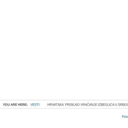
YOU ARE HERE:
VESTI
HRVATSKA: PRISILNO VRAĆANJE IZBEGLICA U SRBIJU
Powe