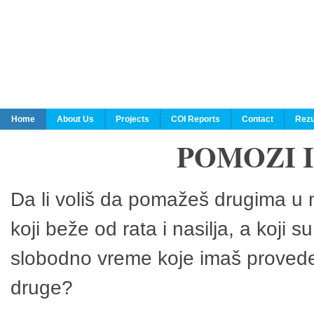
Home
About Us
Projects
COI Reports
Contact
Rezu
POMOZI 
Da li voliš da pomažeš drugima u n
koji beže od rata i nasilja, a koji 
slobodno vreme koje imaš provedeš
druge?