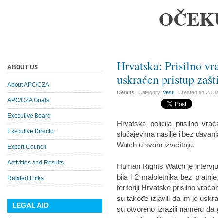
OČEK
Hrvatska: Prisilno vr
ABOUT US
uskraćen pristup zašti
About APC/CZA
Details
Category:
Vesti
Created on
23 J
APC/CZA Goals
Executive Board
Hrvatska policija prisilno vra
Executive Director
slučajevima nasilje i bez davanj
Watch u svom izveštaju.
Expert Council
Activities and Results
Human Rights Watch je intervju
bila i 2 maloletnika bez pratnj
Related Links
teritoriji Hrvatske prisilno vra
su takođe izjavili da im je usk
LEGAL AID
su otvoreno izrazili nameru da g