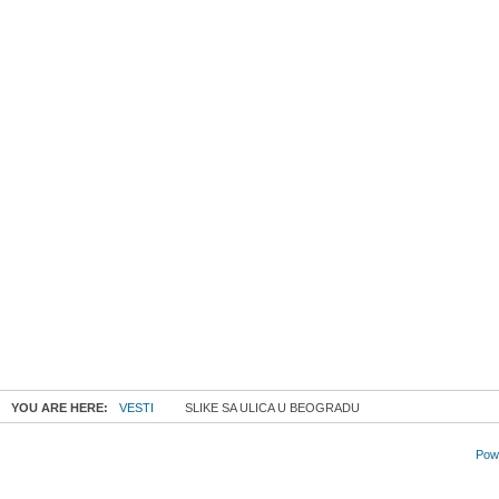
YOU ARE HERE:
VESTI
SLIKE SA ULICA U BEOGRADU
Powe