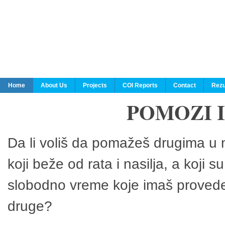
Home
About Us
Projects
COI Reports
Contact
Rezu
POMOZI 
Da li voliš da pomažeš drugima u n
koji beže od rata i nasilja, a koji 
slobodno vreme koje imaš provedeš
druge?