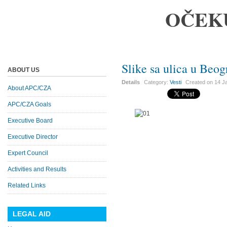
OČEK
Slike sa ulica u Beo
ABOUT US
Details
Category:
Vesti
Created on
14 J
About APC/CZA
APC/CZA Goals
Executive Board
Executive Director
Expert Council
Activities and Results
Related Links
LEGAL AID