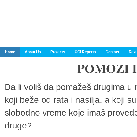
Home
About Us
Projects
COI Reports
Contact
Rezu
POMOZI 
Da li voliš da pomažeš drugima u n
koji beže od rata i nasilja, a koji 
slobodno vreme koje imaš provedeš
druge?