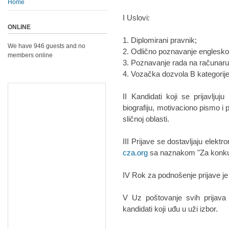
Home
I Uslovi:
ONLINE
1. Diplomirani pravnik;
We have 946 guests and no
2. Odlično poznavanje englesko
members online
3. Poznavanje rada na računaru 
4. Vozačka dozvola B kategorije
II Kandidati koji se prijavlju
biografiju, motivaciono pismo i pr
sličnoj oblasti.
III Prijave se dostavljaju elek
cza.org
sa naznakom "Za konku
IV Rok za podnošenje prijave je
V Uz poštovanje svih prijava
kandidati koji uđu u uži izbor.