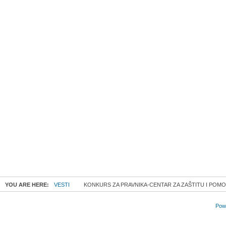
YOU ARE HERE:
VESTI
KONKURS ZA PRAVNIKA-CENTAR ZA ZAŠTITU I POMO
Powe