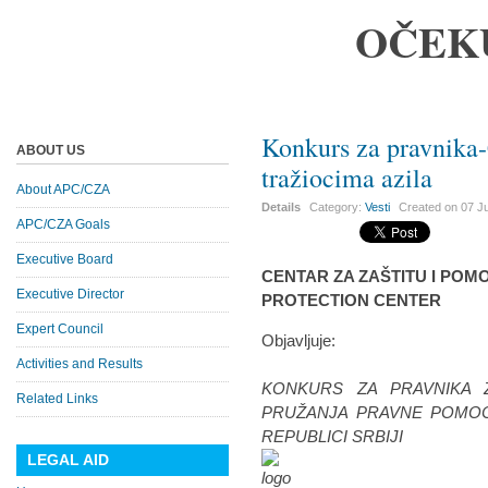
OČEK
Konkurs za pravnika-
ABOUT US
tražiocima azila
About APC/CZA
Details
Category:
Vesti
Created on
07 J
APC/CZA Goals
Executive Board
CENTAR ZA ZAŠTITU I POMO
Executive Director
PROTECTION CENTER
Expert Council
Objavljuje:
Activities and Results
KONKURS ZA PRAVNIKA 
Related Links
PRUŽANJA PRAVNE POMOĆI
REPUBLICI SRBIJI
LEGAL AID