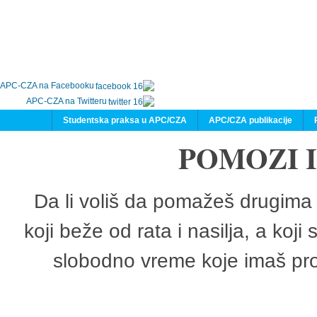
APC-CZA na Facebooku
APC-CZA na Twitteru
Studentska praksa u APC/CZA
APC/CZA publikacije
POMOZI 
Da li voliš da pomažeš drugima 
koji beže od rata i nasilja, a koji
slobodno vreme koje imaš pro