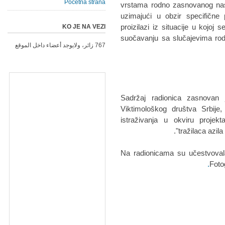
Početna strana
vrstama rodno zasnovanog nasi
uzimajući u obzir specifične 
proizilazi iz situacije u kojo
KO JE NA VEZI
suočavanju sa slučajevima rod
767 زائر، ولايوجد أعضاء داخل الموقع
Sadržaj radionica zasnovan 
Viktimološkog društva Srbije
istraživanja u okviru projek
tražilaca azila
Na radionicama su učestvovala
Foto