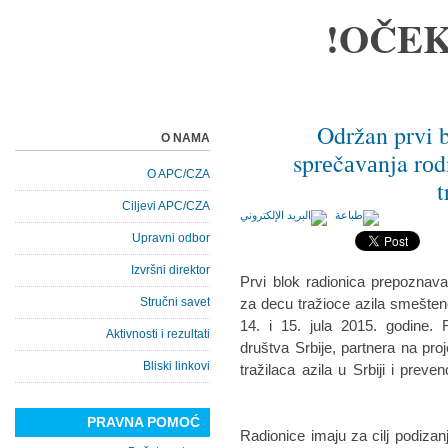
OČEK
Održan prvi b
O NAMA
sprеčаvаnja rоd
O APC/CZA
t
Ciljevi APC/CZA
Upravni odbor
Izvršni direktor
Prvi blok radionica prepoznav
Stručni savet
za decu tražioce azila smeštene
14. i 15. jula 2015. godine. 
Aktivnosti i rezultati
društva Srbije, partnera na pro
Bliski linkovi
tražilaca azila u Srbiji i preve
PRAVNA POMOĆ
Radionice imaju za cilj podizanj