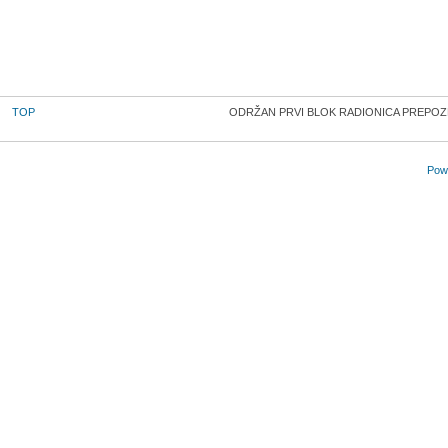
TOP
ODRŽAN PRVI BLOK RАDIОNICA PRЕPО
Powe