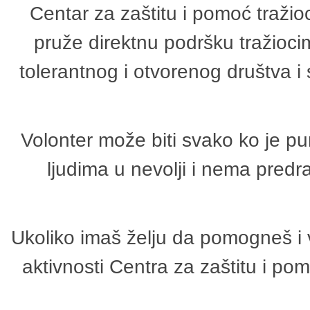
Centar za zaštitu i pomoć tražio
pruže direktnu podršku tražioci
tolerantnog i otvorenog društva i
Volonter može biti svako ko je p
ljudima u nevolji i nema predr
Ukoliko imaš želju da pomogneš i 
aktivnosti Centra za zaštitu i p