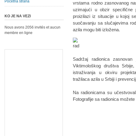
Početna strana
vrstama rodno zasnovanog nasi
uzimajući u obzir specifične 
proizilazi iz situacije u kojo
KO JE NA VEZI
suočavanju sa slučajevima rod
Nous avons 2056 invités et aucun
azila mogu biti izložena.
membre en ligne
Sadržaj radionica zasnovan 
Viktimološkog društva Srbije
istraživanja u okviru projek
tražilaca azila u Srbiji i preven
Na radionicama su učestvovala
Fotografije sa radionica možete