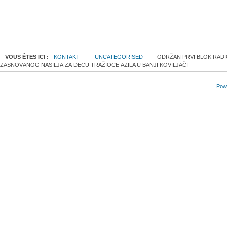
VOUS ÊTES ICI :
KONTAKT
UNCATEGORISED
ODRŽAN PRVI BLOK RАDI
ZАSNОVАNОG NАSILЈА ZА DЕCU TRAŽIOCE АZILA U BANJI KOVILJAČI
Powe