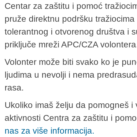
Centar za zaštitu i pomoć tražioci
pruže direktnu podršku tražiocima 
tolerantnog i otvorenog društva i 
priključe mreži APC/CZA volontera
Volonter može biti svako ko je pu
ljudima u nevolji i nema predrasuda
rasa.
Ukoliko imaš želju da pomogneš i 
aktivnosti Centra za zaštitu i po
nas za više informacija.