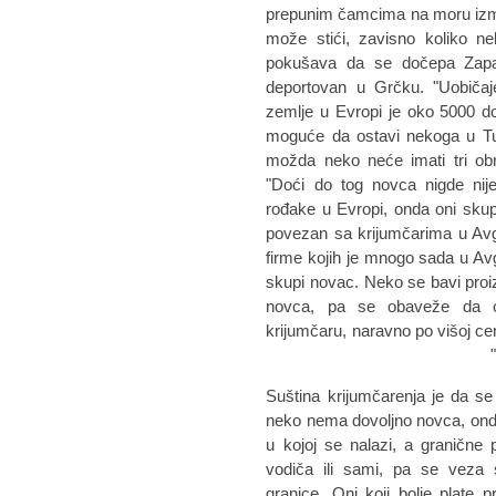
prepunim čamcima na moru izmeđ
može stići, zavisno koliko ne
pokušava da se dočepa Zapad
deportovan u Grčku. "Uobiča
zemlje u Evropi je oko 5000 dol
moguće da ostavi nekoga u Tur
možda neko neće imati tri obr
"Doći do tog novca nigde nij
rođake u Evropi, onda oni skupe
povezan sa krijumčarima u Avg
firme kojih je mnogo sada u Av
skupi novac. Neko se bavi pro
novca, pa se obaveže da ć
krijumčaru, naravno po višoj cen
Suština krijumčarenja je da se
neko nema dovoljno novca, ond
u kojoj se nalazi, a granične 
vodiča ili sami, pa se veza 
granice. Oni koji bolje plate 