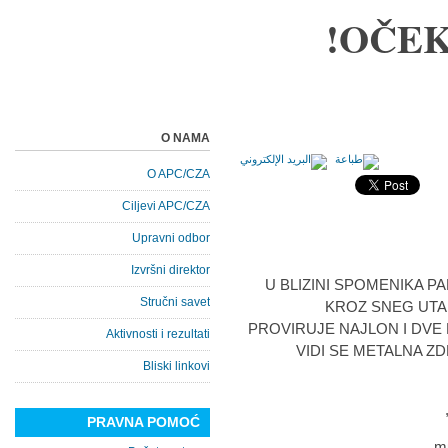
OČEK
O NAMA
O APC/CZA
Ciljevi APC/CZA
Upravni odbor
Izvršni direktor
U BLIZINI SPOMENIKA P
Stručni savet
KROZ SNEG UTA
PROVIRUJE NAJLON I DVE
Aktivnosti i rezultati
VIDI SE METALNA Z
Bliski linkovi
PRAVNA POMOĆ
mu