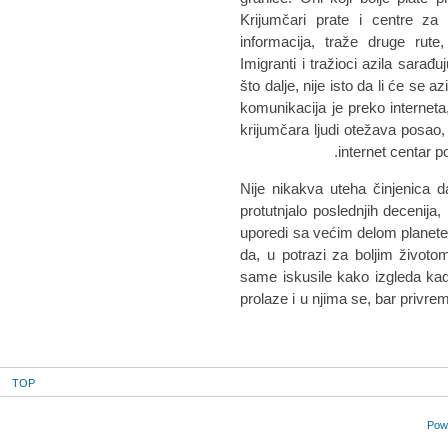
Krijumčari prate i centre za 
informacija, traže druge rut
Imigranti i tražioci azila sarađ
što dalje, nije isto da li će se 
komunikacija je preko interneta,
krijumčara ljudi otežava posao, 
internet centar p
Nije nikakva uteha činjenica 
protutnjalo poslednjih decenija
uporedi sa većim delom planete.
da, u potrazi za boljim životom
same iskusile kako izgleda kad
prolaze i u njima se, bar privre
TOP
Powe