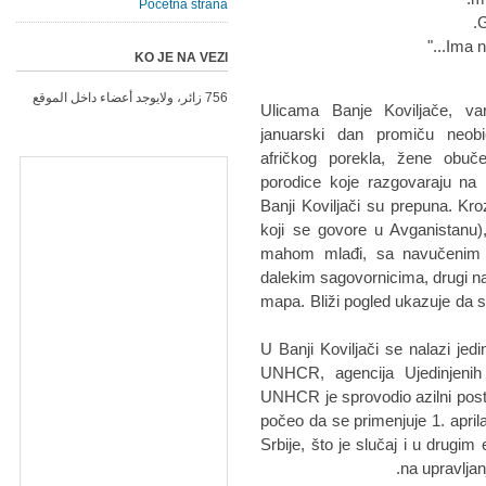
Početna strana
G
Ima ne
KO JE NA VEZI
756 زائر، ولايوجد أعضاء داخل الموقع
Ulicama Banje Koviljače, va
januarski dan promiču neobič
afričkog porekla, žene obuče
porodice koje razgovaraju na 
Banji Koviljači su prepuna. Kroz
koji se govore u Avganistanu),
mahom mlađi, sa navučenim s
dalekim sagovornicima, drugi na
mapa. Bliži pogled ukazuje da s
U Banji Koviljači se nalazi jedi
UNHCR, agencija Ujedinjenih
UNHCR je sprovodio azilni post
počeo da se primenjuje 1. april
Srbije, što je slučaj i u drugi
na upravljan