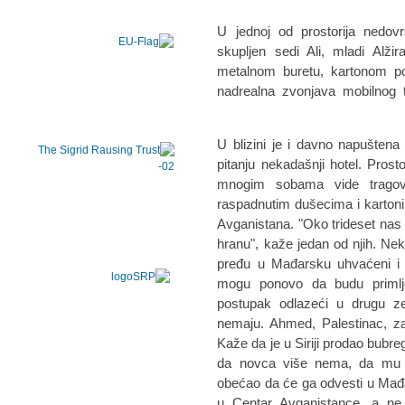
U jednoj od prostorija nedo
skupljen sedi Ali, mladi Alž
metalnom buretu, kartonom po
nadrealna zvonjava mobilnog t
U blizini je i davno napuštena
pitanju nekadašnji hotel. Pros
mnogim sobama vide tragov
raspadnutim dušecima i kartonim
Avganistana. "Oko trideset nas 
hranu", kaže jedan od njih. Nek
pređu u Mađarsku uhvaćeni i 
mogu ponovo da budu primljen
postupak odlazeći u drugu z
nemaju. Ahmed, Palestinac, zav
Kaže da je u Siriji prodao bubre
da novca više nema, da mu je
obećao da će ga odvesti u Mađa
u Centar Avganistance, a ne