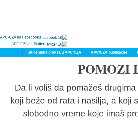
APC-CZA na Facebooku
APC-CZA na Twitteru
Studentska praksa u APC/CZA
APC/CZA publikacije
POMOZI 
Da li voliš da pomažeš drugima 
koji beže od rata i nasilja, a koji
slobodno vreme koje imaš pro