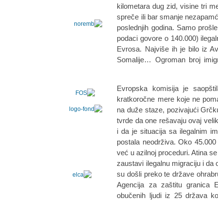
kilometara dug zid, visine tri 
spreče ili bar smanje nezapamće
poslednjih godina. Samo prošle
podaci govore o 140.000) ilegal
Evrosa. Najviše ih je bilo iz Av
Somalije… Ogroman broj imigr
Evropska komisija je saopšt
kratkoročne mere koje ne poma
na duže staze, pozivajući Grčku
tvrde da one rešavaju ovaj veli
i da je situacija sa ilegalnim i
postala neodrživa. Oko 45.000 l
već u azilnoj proceduri. Atina se
zaustavi ilegalnu migraciju i da
su došli preko te države ohrabruj
Agencija za zaštitu granica
obučenih ljudi iz 25 država k