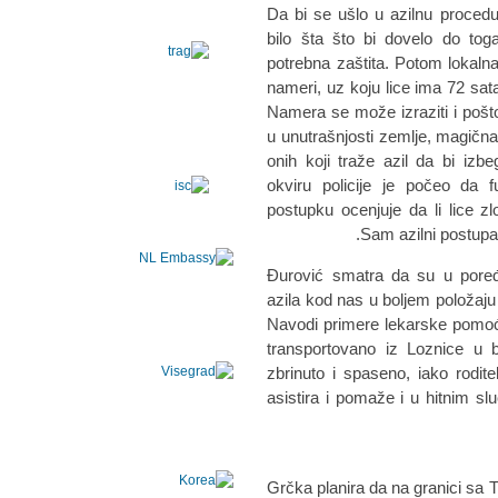
Da bi se ušlo u azilnu proced
bilo šta što bi dovelo do tog
potrebna zaštita. Potom lokalna
nameri, uz koju lice ima 72 sata
Namera se može izraziti i pošt
u unutrašnjosti zemlje, magična
onih koji traže azil da bi izb
okviru policije je počeo da 
postupku ocenjuje da li lice z
Sam azilni postupak
Đurović smatra da su u pore
azila kod nas u boljem položaju
Navodi primere lekarske pomoći
transportovano iz Loznice u b
zbrinuto i spaseno, iako roditel
asistira i pomaže i u hitnim sl
Grčka planira da na granici sa 