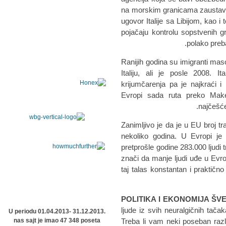
na morskim granicama zaustavi 
ugovor Italije sa Libijom, kao i
pojačaju kontrolu sopstvenih g
polako preb
Ranijih godina su imigranti mas
Italiju, ali je posle 2008. 
krijumčarenja pa je najkraći i
Evropi sada ruta preko Maked
najčešće
Zanimljivo je da je u EU broj t
nekoliko godina. U Evropi je 
pretprošle godine 283.000 ljudi tr
znači da manje ljudi uđe u Evro
taj talas konstantan i praktično
POLITIKA I EKONOMIJA ŠV
ljude iz svih neuralgičnih tač
U periodu 01.04.2013- 31.12.2013.
nas sajt je imao 47 348 poseta
Treba li vam neki poseban razlog