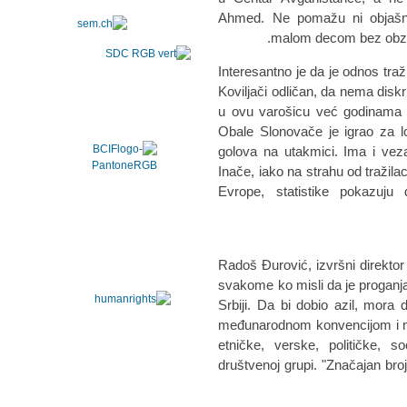
Ahmed. Ne pomažu ni objašnje
malom decom bez obzira
Interesantno je da je odnos traž
Koviljači odličan, da nema diskr
u ovu varošicu već godinama d
Obale Slonovače je igrao za l
golova na utakmici. Ima i veza
Inače, iako na strahu od tražila
Evrope, statistike pokazuju 
Radoš Đurović, izvršni direkto
svakome ko misli da je proganja
Srbiji. Da bi dobio azil, mora 
međunarodnom konvencijom i n
etničke, verske, političke, so
društvenoj grupi. "Značajan bro