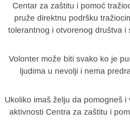
Centar za zaštitu i pomoć tražio
pruže direktnu podršku tražioci
tolerantnog i otvorenog društva i
Volonter može biti svako ko je p
ljudima u nevolji i nema predr
Ukoliko imaš želju da pomogneš i 
aktivnosti Centra za zaštitu i p