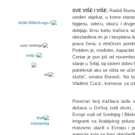
SVE VIŠE I VIŠE:
Radoš Đurovi
uređen objekat, u kome stanar
higijenu, odeću, obuću i drug
dobijaju ličnu kartu tražioca
obezbeđena im je i besplatna 
prava žena, o etničkom porek
Problem je, međutim, kapacite
Centar je pun još od novembra.
stanje u Srbiji, taj sistem dobro
pokleknuti ako se ništa ne učin
službi", smatra Đurović. Na t
Vladimir Cucić, komesar za izbeg
Povećan broj tražilaca azila 
dešava u Grčkoj (vidi okvir). S
Evropi vodi od Srednjeg i Blisk
imigranti sa Arabijskog poluost
masovno ulazili u Evropu i pre
agencija koja se bavi obezbeđ