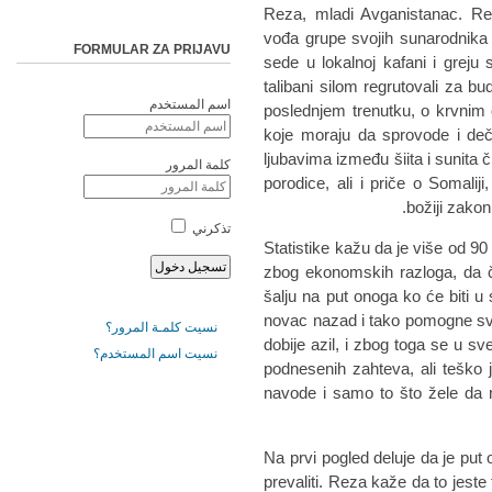
Reza, mladi Avganistanac. Rez
vođa grupe svojih sunarodnika 
FORMULAR ZA PRIJAVU
sede u lokalnoj kafani i greju
talibani silom regrutovali za 
اسم المستخدم
poslednjem trenutku, o krvnim
koje moraju da sprovode i deča
ljubavima između šiita i sunita č
كلمة المرور
porodice, ali i priče o Somaliji
božiji zakon
تذكرني
Statistike kažu da je više od 90
zbog ekonomskih razloga, da če
šalju na put onoga ko će biti u
novac nazad i tako pomogne svo
نسيت كلمـة المرور؟
dobije azil, i zbog toga se u s
نسيت اسم المستخدم؟
podnesenih zahteva, ali teško 
navode i samo to što žele da
Na prvi pogled deluje da je put 
prevaliti. Reza kaže da to jeste