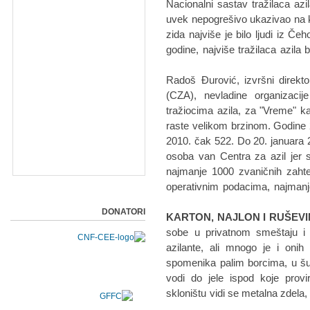
Nacionalni sastav tražilaca azi
uvek nepogrešivo ukazivao na k
zida najviše je bilo ljudi iz Č
godine, najviše tražilaca azila 
Radoš Đurović, izvršni direkto
(CZA), nevladine organizaci
tražiocima azila, za "Vreme" kaž
raste velikom brzinom. Godine 20
2010. čak 522. Do 20. januara 20
osoba van Centra za azil jer 
najmanje 1000 zvaničnih zahte
operativnim podacima, najmanje 
DONATORI
KARTON, NAJLON I RUŠEV
sobe u privatnom smeštaju i
azilante, ali mnogo je i onih
spomenika palim borcima, u šu
vodi do jele ispod koje prov
skloništu vidi se metalna zdela