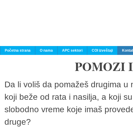
Početna strana
O nama
APC sektori
COI izveštaji
Konta
POMOZI 
Da li voliš da pomažeš drugima u n
koji beže od rata i nasilja, a koji 
slobodno vreme koje imaš provedeš
druge?