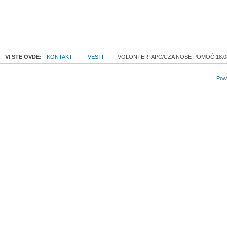
VI STE OVDE:
KONTAKT
VESTI
VOLONTERI APC/CZA NOSE POMOĆ 18.08
Powe