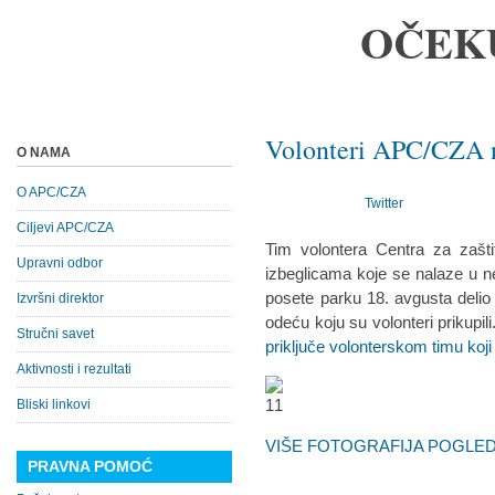
OČEK
Volonteri APC/CZA 
O NAMA
O APC/CZA
Twitter
Ciljevi APC/CZA
Tim volontera Centra za zašt
Upravni odbor
izbeglicama koje se nalaze u ne
posete parku 18. avgusta delio 
Izvršni direktor
odeću koju su volonteri prikupili
Stručni savet
priključe volonterskom timu koj
Aktivnosti i rezultati
Bliski linkovi
VIŠE FOTOGRAFIJA POGLEDA
PRAVNA POMOĆ