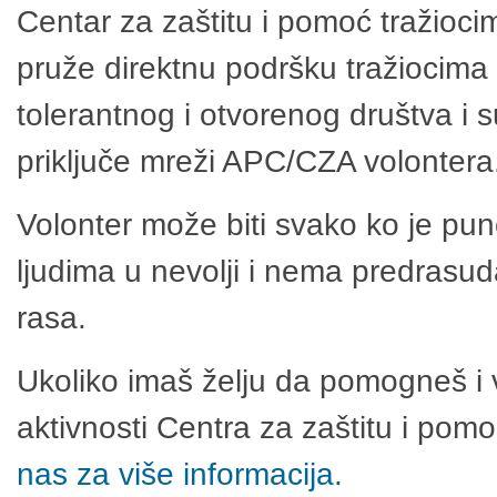
Centar za zaštitu i pomoć tražioci
pruže direktnu podršku tražiocima 
tolerantnog i otvorenog društva i 
priključe mreži APC/CZA volontera
Volonter može biti svako ko je pu
ljudima u nevolji i nema predrasuda
rasa.
Ukoliko imaš želju da pomogneš i 
aktivnosti Centra za zaštitu i po
nas za više informacija.