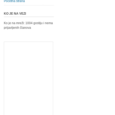
Početna strana
KO JE NA VEZI
Ko je na mreži: 1004 gostiju i nema
prijavljenih članova