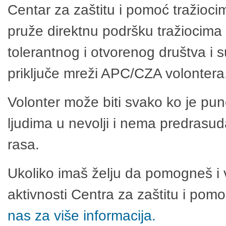
Centar za zaštitu i pomoć tražioci
pruže direktnu podršku tražiocima 
tolerantnog i otvorenog društva i 
priključe mreži APC/CZA volontera
Volonter može biti svako ko je pu
ljudima u nevolji i nema predrasuda
rasa.
Ukoliko imaš želju da pomogneš i 
aktivnosti Centra za zaštitu i po
nas za više informacija.