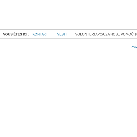
VOUS ÊTES ICI :
KONTAKT
VESTI
VOLONTERI APC/CZA NOSE POMOĆ 18.
Powe