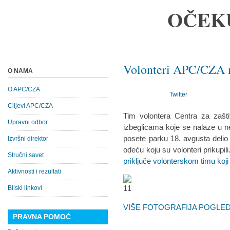
OČEK
Volonteri APC/CZA 
O NAMA
O APC/CZA
Twitter
Ciljevi APC/CZA
Tim volontera Centra za zašt
Upravni odbor
izbeglicama koje se nalaze u ne
posete parku 18. avgusta delio 
Izvršni direktor
odeću koju su volonteri prikupili
Stručni savet
priključe volonterskom timu koj
Aktivnosti i rezultati
Bliski linkovi
VIŠE FOTOGRAFIJA POGLEDA
PRAVNA POMOĆ