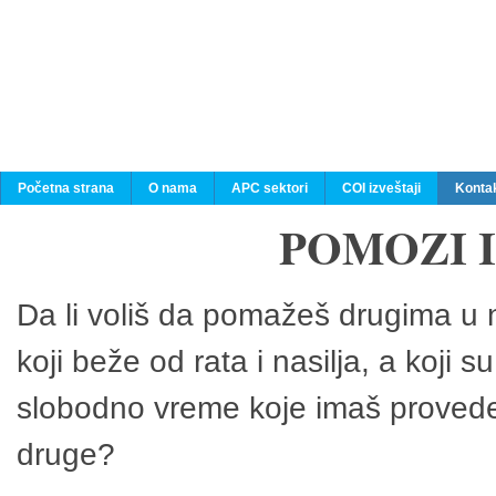
Početna strana
O nama
APC sektori
COI izveštaji
Konta
POMOZI 
Da li voliš da pomažeš drugima u n
koji beže od rata i nasilja, a koji 
slobodno vreme koje imaš provedeš
druge?