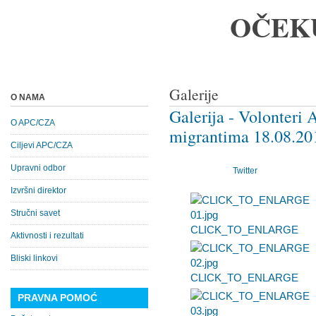
OČEK
Galerije
O NAMA
Galerija - Volonter
O APC/CZA
migrantima 18.08.20
Ciljevi APC/CZA
Upravni odbor
Twitter
Izvršni direktor
Stručni savet
CLICK_TO_ENLARGE
Aktivnosti i rezultati
Bliski linkovi
CLICK_TO_ENLARGE
PRAVNA POMOĆ