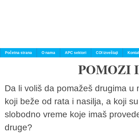
Početna strana
O nama
APC sektori
COI izveštaji
Konta
POMOZI 
Da li voliš da pomažeš drugima u n
koji beže od rata i nasilja, a koji 
slobodno vreme koje imaš provedeš
druge?