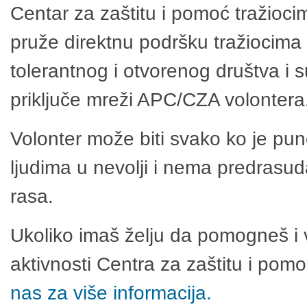
Centar za zaštitu i pomoć tražioci
pruže direktnu podršku tražiocima 
tolerantnog i otvorenog društva i 
priključe mreži APC/CZA volontera
Volonter može biti svako ko je pu
ljudima u nevolji i nema predrasuda
rasa.
Ukoliko imaš želju da pomogneš i 
aktivnosti Centra za zaštitu i po
nas za više informacija.