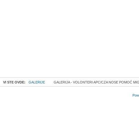
VI STE OVDE:
GALERIJE
GALERIJA - VOLONTERI APC/CZA NOSE POMOĆ MIGR
Powe