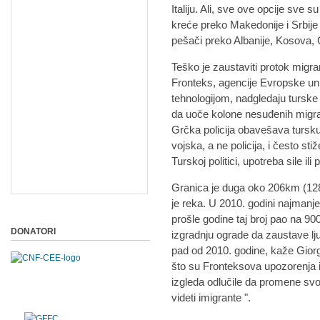
Italiju. Ali, sve ove opcije sve 
kreće preko Makedonije i Srbije
pešači preko Albanije, Kosova, 
Teško je zaustaviti protok migran
Fronteks, agencije Evropske uni
tehnologijom, nadgledaju tursk
da uoče kolone nesuđenih migran
Grčka policija obavešava tursku p
vojska, a ne policija, i često 
Turskoj politici, upotreba sile il
Granica je duga oko 206km (128
je reka. U 2010. godini najmanje 
prošle godine taj broj pao na 9
DONATORI
izgradnju ograde da zaustave lj
pad od 2010. godine, kaže Giorgi
što su Fronteksova upozorenja 
izgleda odlučile da promene svo
videti imigrante ".