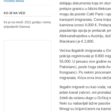
Početna strana
dobijaju dokumenta koja im dozv
prelaze granicu u blizini Aleksa
KO JE NA VEZI
mogu da posete Café Paris i up
transport imigranata. Cena krij
Ko je na mreži: 2011 gostiju i nema
kamiona iznosi 4.000 €. Prelaz
prijavljenih članova
popularnija opcija je prelazak 
Aleksandropolisa u Austriju, duž 
Marokanci je € 2,800.
Većina ilegalnih imigranata u Gr
policija registrovala je 8.800 m
55.000. U januaru ove godine evi
Pakistanci, posle čega slede Avg
Kongoanci. Po nekim procenama 
migranata. Kriza evra ima oteža
Ilegalni migranti su kao voda, n
jedan kanal zatvori, oni pronalaz
želeli da ostanu dugo u Grčkoj
Neki su nabavljali lažne paso
Mnogi su krijumčareni na kamion