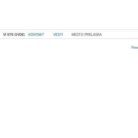
VI STE OVDE:
KONTAKT
VESTI
MESTO PRELASKA
Powe