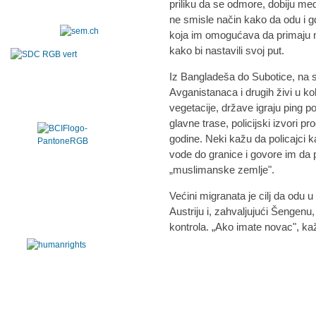
priliku da se odmore, dobiju me
ne smisle način kako da odu i gd
koja im omogućava da primaju n
kako bi nastavili svoj put.
Iz Bangladeša do Subotice, na 
Avganistanaca i drugih živi u 
vegetacije, države igraju ping 
glavne trase, policijski izvori 
godine. Neki kažu da policajci kad
vode do granice i govore im da 
„muslimanske zemlje".
Većini migranata je cilj da odu
Austriju i, zahvaljujući Šengenu
kontrola. „Ako imate novac", kaž