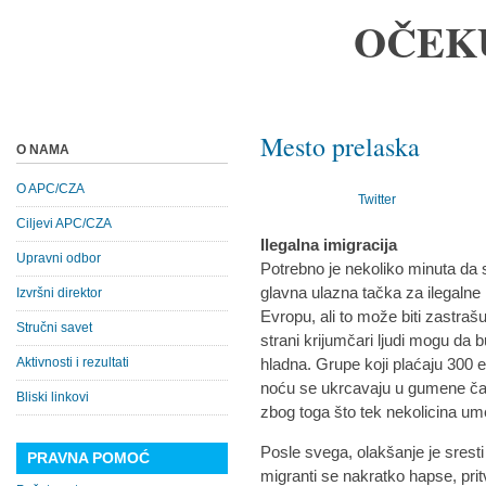
OČEK
Mesto prelaska
O NAMA
O APC/CZA
Twitter
Ciljevi APC/CZA
Ilegalna imigracija
Upravni odbor
Potrebno je nekoliko minuta da 
glavna ulazna tačka za ilegalne 
Izvršni direktor
Evropu, ali to može biti zastraš
Stručni savet
strani krijumčari ljudi mogu da 
Aktivnosti i rezultati
hladna. Grupe koji plaćaju 300 e
noću se ukrcavaju u gumene ča
Bliski linkovi
zbog toga što tek nekolicina ume
Posle svega, olakšanje je sresti 
PRAVNA POMOĆ
migranti se nakratko hapse, pritva