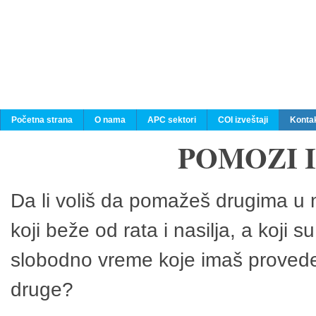
Početna strana
O nama
APC sektori
COI izveštaji
Konta
POMOZI 
Da li voliš da pomažeš drugima u n
koji beže od rata i nasilja, a koji 
slobodno vreme koje imaš provedeš
druge?