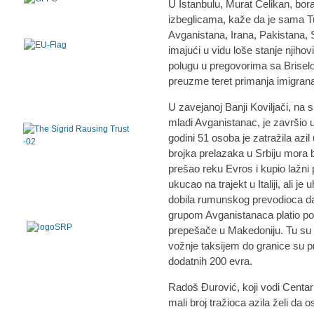
U Istanbulu, Murat Celikan, bora
izbeglicama, kaže da je sama T
Avganistana, Irana, Pakistana, Si
imajući u vidu loše stanje njiho
polugu u pregovorima sa Brisel
preuzme teret primanja imigra
U zavejanoj Banji Koviljači, na
mladi Avganistanac, je završio 
godini 51 osoba je zatražila azil 
brojka prelazaka u Srbiju mora b
prešao reku Evros i kupio lažni
ukucao na trajekt u Italiji, ali je
dobila rumunskog prevodioca da 
grupom Avganistanaca platio po
prepešače u Makedoniju. Tu su o
vožnje taksijem do granice su p
dodatnih 200 evra.
Radoš Đurović, koji vodi Centar
mali broj tražioca azila želi da os