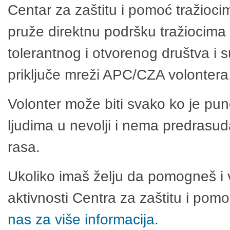
Centar za zaštitu i pomoć tražioci
pruže direktnu podršku tražiocima 
tolerantnog i otvorenog društva i 
priključe mreži APC/CZA volontera
Volonter može biti svako ko je pu
ljudima u nevolji i nema predrasuda
rasa.
Ukoliko imaš želju da pomogneš i 
aktivnosti Centra za zaštitu i po
nas za više informacija.