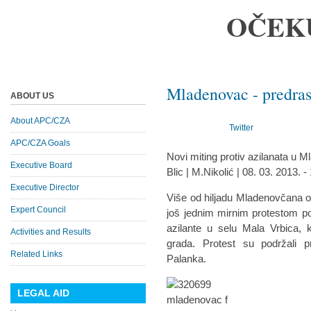
OČEK
Mladenovac - predras
ABOUT US
About APC/CZA
Twitter
APC/CZA Goals
Novi miting protiv azilanata u 
Executive Board
Blic | M.Nikolić | 08. 03. 2013. -
Executive Director
Više od hiljadu Mladenovčana o
Expert Council
još jednim mirnim protestom pok
azilante u selu Mala Vrbica, 
Activities and Results
grada. Protest su podržali 
Related Links
Palanka.
LEGAL AID