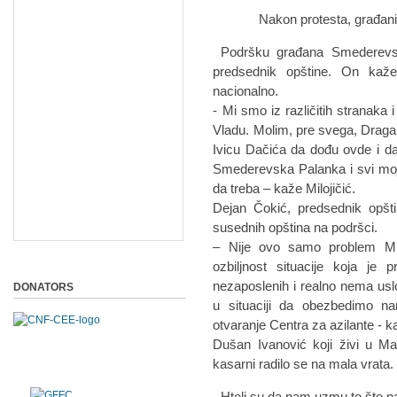
Nakon protesta, građani su 
Podršku građana Smederevske
predsednik opštine. On kaže 
nacionalno.
- Mi smo iz različitih stranaka 
Vladu. Molim, pre svega, Dragan
Ivicu Dačića da dođu ovde i d
Smederevska Palanka i svi moj
da treba – kaže Milojičić.
Dejan Čokić, predsednik opšt
susednih opština na podršci.
– Nije ovo samo problem Ml
ozbiljnost situacije koja j
nezaposlenih i realno nema us
DONATORS
u situaciji da obezbedimo n
otvaranje Centra za azilante - 
Dušan Ivanović koji živi u Ma
kasarni radilo se na mala vrata.
- Hteli su da nam uzmu to što n