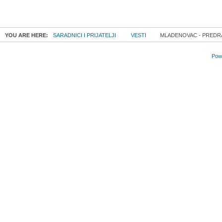
YOU ARE HERE:
SARADNICI I PRIJATELJI
VESTI
MLADENOVAC - PREDRA
Powe