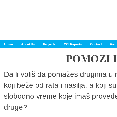
Home
About Us
Projects
COI Reports
Contact
Rezu
POMOZI 
Da li voliš da pomažeš drugima u n
koji beže od rata i nasilja, a koji 
slobodno vreme koje imaš provedeš
druge?