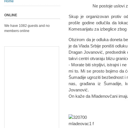
Home
Ne postoje uslovi za Cent
ONLINE
Skup je organizovan protiv od
prošle godine odlučila da loka
We have 1082 guests and no
Komesarijatu za izbeglice zbog 
members online
Obzirom da je odluka doneta b
je da Vlada Srbije poništi odluku
Dragan Jovanović, predsednik 
takvi centri otvaraju blizu granic
- Morate biti strpljivi, istrajni 
mi to. Mi se prosto bojimo da 
Šumadije ugroziti bezbednost i n
nas, građana iz Šumadije, k
Jovanović.
On kaže da Mladenovčani imaju