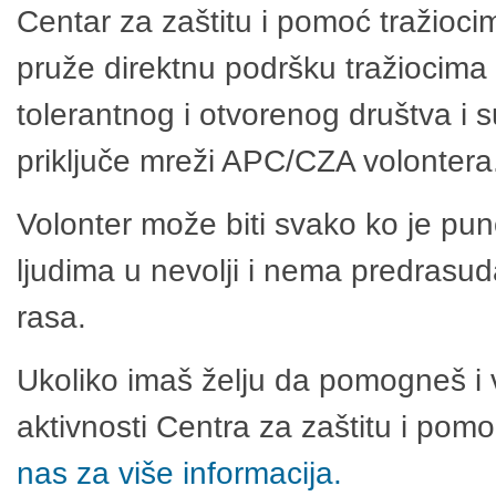
Centar za zaštitu i pomoć tražioci
pruže direktnu podršku tražiocima 
tolerantnog i otvorenog društva i 
priključe mreži APC/CZA volontera
Volonter može biti svako ko je pu
ljudima u nevolji i nema predrasuda
rasa.
Ukoliko imaš želju da pomogneš i 
aktivnosti Centra za zaštitu i po
nas za više informacija.