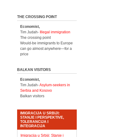
THE CROSSING POINT
Economist,
Tim Judah-
Illegal immigration
The crossing point
Would-be immigrants to Europe
can go almost anywhere—for a
price
BALKAN VISITORS
Economist,
Tim Judah-
Asylum-seekers in
Serbia and Kosovo
Balkan visitors
IMIGRACIJA U SRBIJI:
STANJE I PERSPEKTIVE,
TOLERANCIJA I
INTEGRACIJA
Imigracija u Srbiji: Stanje i