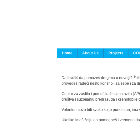
Home
About Us
Projects
COI
Da li voliš da pomažeš drugima u nevolji? Želiš
provedeš radeći nešto korisno i za sebe i za 
Centar za zaštitu i pomoć tražiocima azila (AP
društva i suzbijanju predrasuda i ksenofobije 
Volonter može biti svako ko je punoletan, ima 
Ukoliko imaš želju da pomogneš i vremena da s