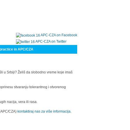
APC-CZA on Facebook
APC-CZA on Twitter
practice in APC/CZA
šli u Srbiji? Želiš da slobodno vreme koje imaš
oprinesu stvaranju tolerantnog i otvorenog
h nacija, vera ili rasa.
a (APC/CZA)
kontaktiraj nas za više informacija.