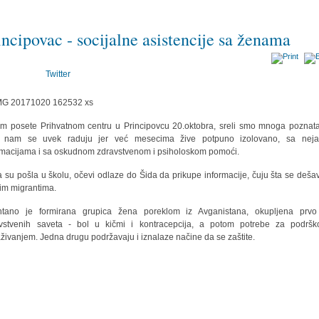
incipovac - socijalne asistencije sa ženama
Twitter
m posete Prihvatnom centru u Principovcu 20.oktobra, sreli smo mnoga poznata
a nam se uvek raduju jer već mesecima žive potpuno izolovano, sa neja
rmacijama i sa oskudnom zdravstvenom i psiholoskom pomoći.
 su pošla u školu, očevi odlaze do Šida da prikupe informacije, čuju šta se deša
im migrantima.
ntano je formirana grupica žena poreklom iz Avganistana, okupljena prvo
vstvenih saveta - bol u kičmi i kontracepcija, a potom potrebe za podrš
živanjem. Jedna drugu podržavaju i iznalaze načine da se zaštite.