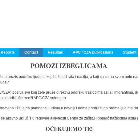
 Reports
Contact
Rezultati
APC / CZA publications
Student 
POMOZI IZBEGLICAMA
 da pružiš podršku ljudima koji beže od rata i nasilja, a koji su se na svom putu na
druge?
C/CZA) poziva sve koji žele pruže direktnu podršku tražiocima azila i migrantima, d
da se priključe mreži APC/CZA volontera.
vremena i želje da pomogne ljudima u nevolji i nema predrasuda prema ljudima drugi
e aktivno uključiš u redovne aktivnosti Centra za zaštitu i pomoć tražiocima azil
OČEKUJEMO TE!