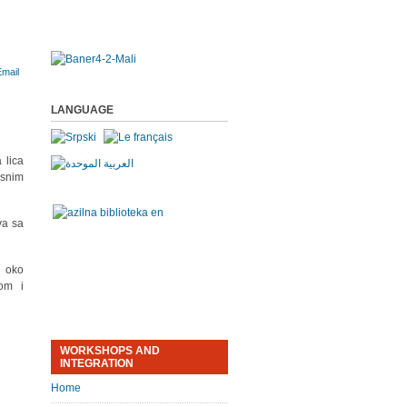
LANGUAGE
 lica
snim
va sa
 oko
kom i
WORKSHOPS AND
INTEGRATION
Home