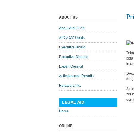
Pr
ABOUT US
About APC/CZA
APC/CZA Goals
Executive Board
Toko
Executive Director
koj
info
Expert Council
Deca
Activities and Results
drug
Related Links
Spo
zdra
osna
LEGAL AID
Home
ONLINE