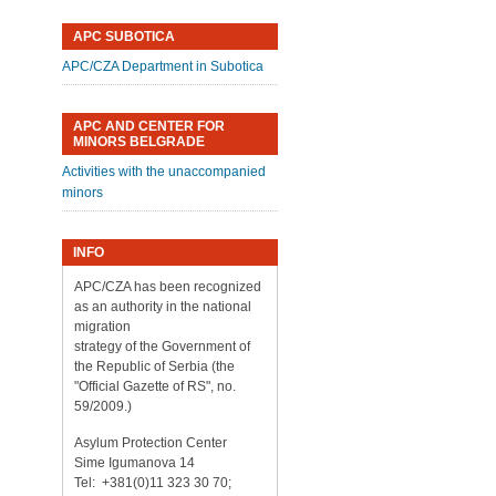
APC SUBOTICA
APC/CZA Department in Subotica
APC AND CENTER FOR
MINORS BELGRADE
Activities with the unaccompanied
minors
INFO
APC/CZA has been recognized
as an authority in the national
migration
strategy of the Government of
the Republic of Serbia (the
"Official Gazette of RS", no.
59/2009.)
Asylum Protection Center
Sime Igumanova 14
Tel: +381(0)11 323 30 70;