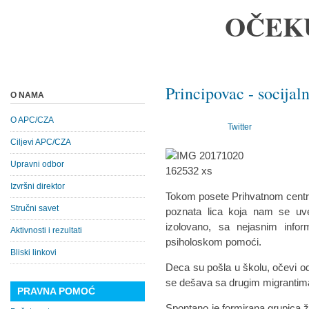
OČEK
Principovac - socijal
O NAMA
O APC/CZA
Twitter
Ciljevi APC/CZA
Upravni odbor
Izvršni direktor
Tokom posete Prihvatnom centr
Stručni savet
poznata lica koja nam se uv
izolovano, sa nejasnim info
Aktivnosti i rezultati
psiholoskom pomoći.
Bliski linkovi
Deca su pošla u školu, očevi od
se dešava sa drugim migrantim
PRAVNA POMOĆ
Spontano je formirana grupica 