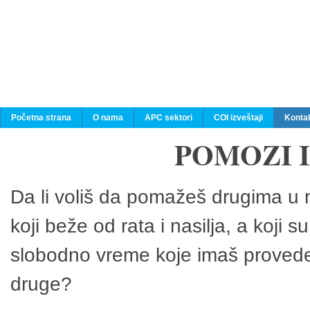
Početna strana
O nama
APC sektori
COI izveštaji
Konta
POMOZI 
Da li voliš da pomažeš drugima u n
koji beže od rata i nasilja, a koji 
slobodno vreme koje imaš provedeš
druge?