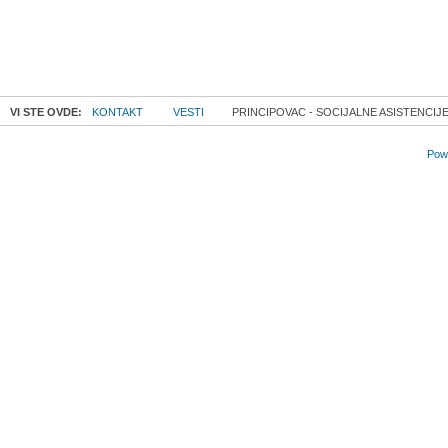
VI STE OVDE:
KONTAKT
VESTI
PRINCIPOVAC - SOCIJALNE ASISTENCIJ
Powe