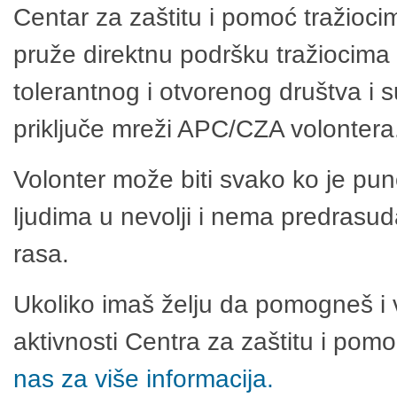
Centar za zaštitu i pomoć tražioci
pruže direktnu podršku tražiocima 
tolerantnog i otvorenog društva i 
priključe mreži APC/CZA volontera
Volonter može biti svako ko je pu
ljudima u nevolji i nema predrasuda
rasa.
Ukoliko imaš želju da pomogneš i 
aktivnosti Centra za zaštitu i po
nas za više informacija.