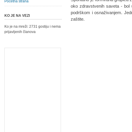
Početna strana
oko zdravstvenih saveta - bol 
podrškom i osnaživanjem. Jedn
KO JE NA VEZI
zaštite.
Ko je na mreži: 2731 gostiju i nema
prijavljenih članova