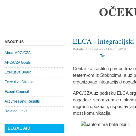
OČEK
ELCA - integracijski
ABOUT US
Details
Created on
21 March 2018
About APC/CZA
Twitter
APC/CZA Goals
Centar za zaštitu i pomoć traži
Executive Board
teatern-om iz Stokholma, a uz
organizovao integracijski događ
Executive Director
Expert Council
APC/CZA uz podršku ELCA organi
događaje sirom zemlje u okviru ko
Activities and Results
migranti upoznaju, uspostavljaju
Related Links
most komunikacije.
LEGAL AID