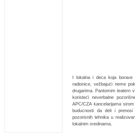
I lokalna i deca koja borav
radionice, vežbajući neme pokr
drugarima. Pantomim teatern 
koristeći neverbalne pozoriš
APC/CZA kancelarijama sirom S
buducnosti da deli i prenos
pozorisnih tehnika u realizovanj
lokalnim sredinama.