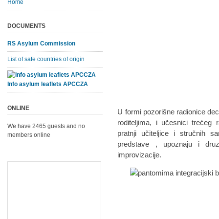
Home
DOCUMENTS
RS Asylum Commission
List of safe countries of origin
Info asylum leaflets APCCZA
ONLINE
U formi pozorišne radionice dec
roditeljima, i učesnici trećeg
We have 2465 guests and no
pratnji učiteljice i stručnih
members online
predstave , upoznaju i dr
improvizacije.