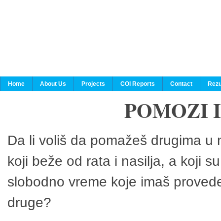
Home
About Us
Projects
COI Reports
Contact
Rezu
POMOZI 
Da li voliš da pomažeš drugima u n
koji beže od rata i nasilja, a koji 
slobodno vreme koje imaš provedeš
druge?