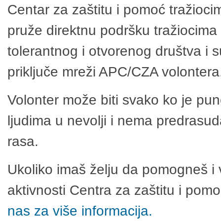
Centar za zaštitu i pomoć tražioci
pruže direktnu podršku tražiocima 
tolerantnog i otvorenog društva i 
priključe mreži APC/CZA volontera
Volonter može biti svako ko je pu
ljudima u nevolji i nema predrasuda
rasa.
Ukoliko imaš želju da pomogneš i 
aktivnosti Centra za zaštitu i po
nas za više informacija.