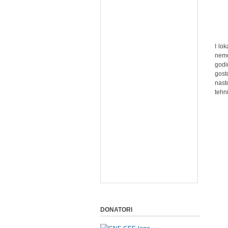
I lo
neme
godi
gost
nast
tehn
DONATORI