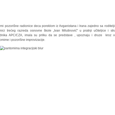
rmi pozorišne radionice deca poreklom iz Avganistana i Irana zajedno sa roditelji
nici trećeg razreda osnovne škole „Ivan Milutinović" u pratnji učiteljice i str
dnika APC/CZA, imala su prilku da se predstave , upoznaju i druze kroz 
omime i pozorišne improvizacije.