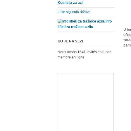
Komisija za azil
Liste sigurnih država
Info
lifleti za tražioce azila
U fo
učes
sara
KO JE NA VEZI
pant
Nous avons 1641 invités et aucun
membre en ligne