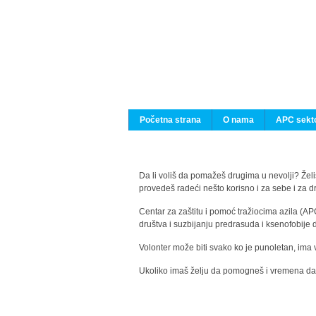
Početna strana
O nama
APC sekto
Da li voliš da pomažeš drugima u nevolji? Želiš
provedeš radeći nešto korisno i za sebe i za 
Centar za zaštitu i pomoć tražiocima azila (AP
društva i suzbijanju predrasuda i ksenofobije 
Volonter može biti svako ko je punoletan, ima 
Ukoliko imaš želju da pomogneš i vremena da s