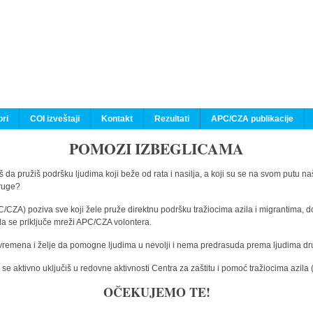
ri
COI izveštaji
Kontakt
Rezultati
APC/CZA publikacije
POMOZI IZBEGLICAMA
 da pružiš podršku ljudima koji beže od rata i nasilja, a koji su se na svom putu na
druge?
C/CZA) poziva sve koji žele pruže direktnu podršku tražiocima azila i migrantima, d
da se priključe mreži APC/CZA volontera.
vremena i želje da pomogne ljudima u nevolji i nema predrasuda prema ljudima drugi
e aktivno uključiš u redovne aktivnosti Centra za zaštitu i pomoć tražiocima azil
OČEKUJEMO TE!