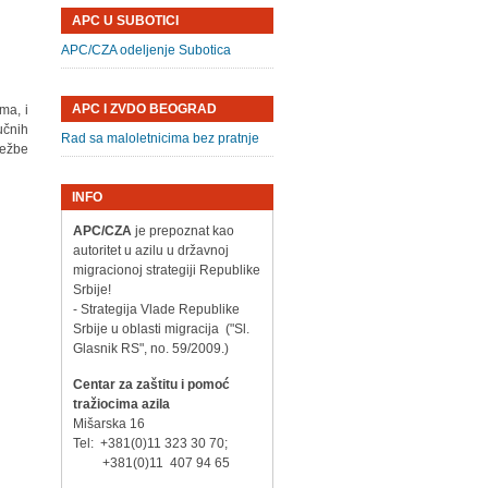
APC U SUBOTICI
APC/CZA odeljenje Subotica
APC I ZVDO BEOGRAD
ma, i
učnih
Rad sa maloletnicima bez pratnje
vežbe
INFO
APC/CZA
je prepoznat kao
autoritet u azilu u državnoj
migracionoj strategiji Republike
Srbije!
- Strategija Vlade Republike
Srbije u oblasti migracija ("Sl.
Glasnik RS", no. 59/2009.)
Centar za zaštitu i pomoć
tražiocima azila
Mišarska 16
Tel: +381(0)11 323 30 70;
+381(0)11 407 94 65