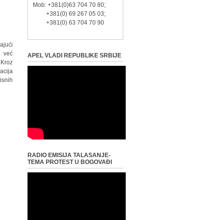
Mob: +381(0)63 704 70 80;
+381(0) 69 267 05 03;
+381(0) 63 704 70 90
ajući
n već
APEL VLADI REPUBLIKE SRBIJE
 Kroz
acija
isnih
RADIO EMISIJA TALASANJE-
TEMA PROTEST U BOGOVAĐI