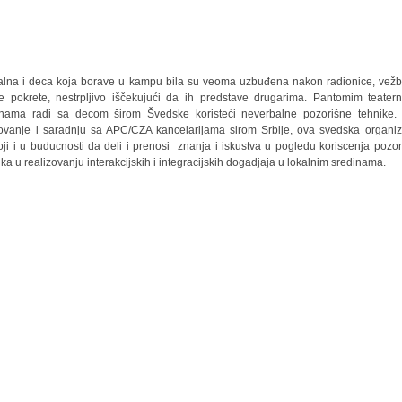
kalna i deca koja borave u kampu bila su veoma uzbuđena nakon radionice, vežb
 pokrete, nestrpljivo iščekujući da ih predstave drugarima. Pantomim teater
nama radi sa decom širom Švedske koristeći neverbalne pozorišne tehnike.
ovanje i saradnju sa APC/CZA kancelarijama sirom Srbije, ova svedska organiz
oji i u buducnosti da deli i prenosi znanja i iskustva u pogledu koriscenja pozor
ika u realizovanju interakcijskih i integracijskih dogadjaja u lokalnim sredinama.