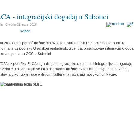
CA - integracijski događaj u Subotici
ils
Créé le
21 mars 2018
Twitter
ar za zaštitu i pomoć tražiocima azila je u saradnji sa Pantomim teatern-om iz
holma, a uz podršku Gradskog omladinskog centra, organizovao integracijski doga
marta u prostoru GOC u Subotici.
CZA uz podršku ELCA organizuje integracijske radionice i integracijske događaje
m zemlje u okviru kojih se lokalni građani tražioci azila i drugi migranti upoznaju,
stavljaju kontakte i uče o drugim kulturama i stvaraju most komunikacije.