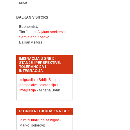
price
BALKAN VISITORS
Economist,
Tim Judah-
Asylum-seekers in
Serbia and Kosovo
Balkan visitors
IMIGRACIJA U SRBIJI:
STANJE I PERSPEKTIVE,
TOLERANCIJA I
INTEGRACIJA
Imigracija u Srbiji: Stanje i
perspektive, tolerancija i
integracija
- Mirjana Bobić
PUTNICI NIOTKUDA ZA NIGDE
Putnici niotkuda za nigde
-
Marko Todorović