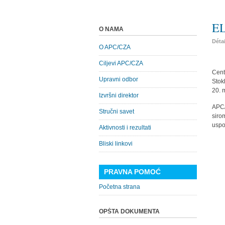
EL
O NAMA
Déta
O APC/CZA
Ciljevi APC/CZA
Cent
Upravni odbor
Stok
20. 
Izvršni direktor
APC/
Stručni savet
siro
uspo
Aktivnosti i rezultati
Bliski linkovi
PRAVNA POMOĆ
Početna strana
OPŠTA DOKUMENTA