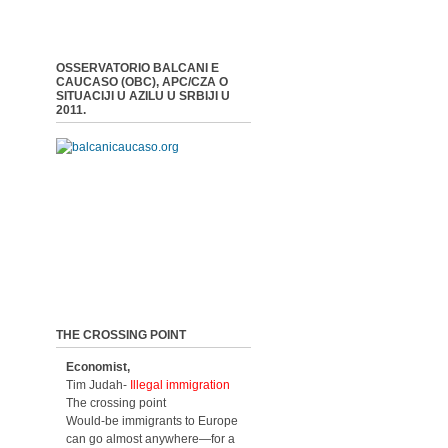
OSSERVATORIO BALCANI E
CAUCASO (OBC), APC/CZA O
SITUACIJI U AZILU U SRBIJI U
2011.
THE CROSSING POINT
Economist,
Tim Judah-
Illegal immigration
The crossing point
Would-be immigrants to Europe
can go almost anywhere—for a