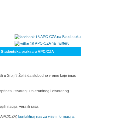
APC-CZA na Facebooku
APC-CZA na Twitteru
Studentska praksa u APC/CZA
šli u Srbiji? Želiš da slobodno vreme koje imaš
oprinesu stvaranju tolerantnog i otvorenog
h nacija, vera ili rasa.
a (APC/CZA)
kontaktiraj nas za više informacija.