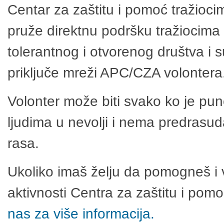
Centar za zaštitu i pomoć tražioci
pruže direktnu podršku tražiocima 
tolerantnog i otvorenog društva i 
priključe mreži APC/CZA volontera
Volonter može biti svako ko je pu
ljudima u nevolji i nema predrasuda
rasa.
Ukoliko imaš želju da pomogneš i 
aktivnosti Centra za zaštitu i po
nas za više informacija.