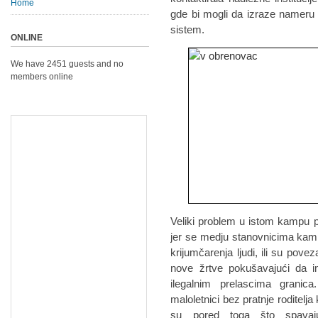
Home
gde bi mogli da izraze nameru d
sistem.
ONLINE
We have 2451 guests and no
members online
Veliki problem u istom kampu p
jer se medju stanovnicima kampa
krijumčarenja ljudi, ili su pove
nove žrtve pokušavajući da i
ilegalnim prelascima grani
maloletnici bez pratnje roditelja
su pored toga što spavaju