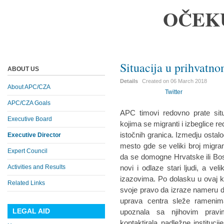
OČEK
Situacija u prihvatn
ABOUT US
Details
Created on
06 March 2018
About APC/CZA
Twitter
APC/CZA Goals
APC timovi redovno prate situ
Executive Board
kojima se migranti i izbeglice r
istočnih granica. Izmedju ostalo
Executive Director
mesto gde se veliki broj migran
Expert Council
da se domogne Hrvatske ili Bosne
Activities and Results
novi i odlaze stari ljudi, a veli
izazovima. Po dolasku u ovaj k
Related Links
svoje pravo da izraze nameru da 
uprava centra sleže ramenim
LEGAL AID
upoznala sa njihovim pravim
kontaktirala nadležne institucije