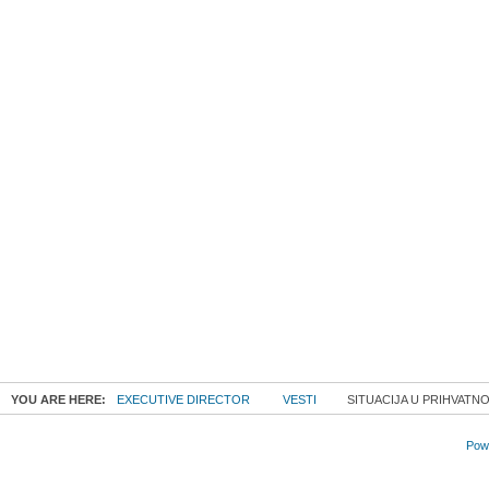
YOU ARE HERE:
EXECUTIVE DIRECTOR
VESTI
SITUACIJA U PRIHVAT
Powe