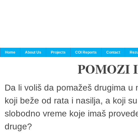
Home
About Us
Projects
COI Reports
Contact
Rezu
POMOZI 
Da li voliš da pomažeš drugima u n
koji beže od rata i nasilja, a koji 
slobodno vreme koje imaš provedeš
druge?