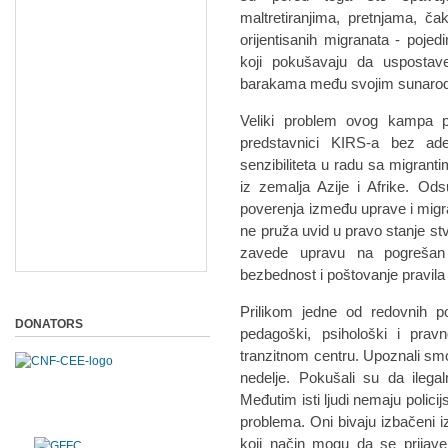
maltretiranjima, pretnjama, ča
orijentisanih migranata - poje
koji pokušavaju da uspostav
barakama među svojim sunaro
Veliki problem ovog kampa pr
predstavnici KIRS-a bez ade
senzibiliteta u radu sa migranti
iz zemalja Azije i Afrike. Od
poverenja između uprave i migra
ne pruža uvid u pravo stanje st
zavede upravu na pogrešan 
bezbednost i poštovanje pravil
Prilikom jedne od redovnih 
DONATORS
pedagoški, psihološki i pra
tranzitnom centru. Upoznali smo
nedelje. Pokušali su da ilega
Međutim isti ljudi nemaju polici
problema. Oni bivaju izbačeni i
koji način mogu da se prijav