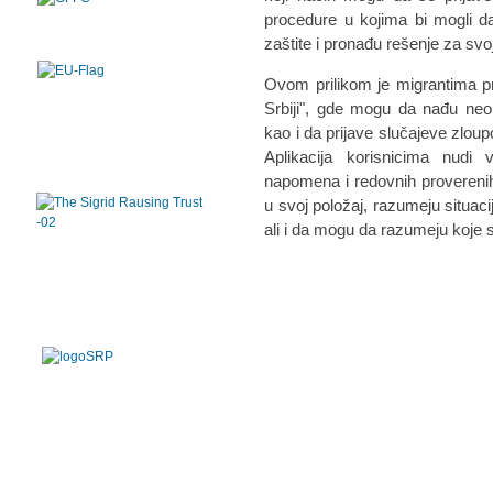
procedure u kojima bi mogli da
zaštite i pronađu rešenje za svoj
Ovom prilikom je migrantima pr
Srbiji", gde mogu da nađu neop
kao i da prijave slučajeve zloup
Aplikacija korisnicima nudi ve
napomena i redovnih proverenih
u svoj položaj, razumeju situaci
ali i da mogu da razumeju koje 