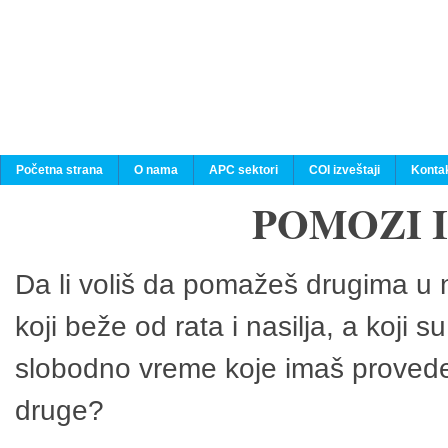
Početna strana
O nama
APC sektori
COI izveštaji
Konta
POMOZI 
Da li voliš da pomažeš drugima u n
koji beže od rata i nasilja, a koji 
slobodno vreme koje imaš provedeš
druge?