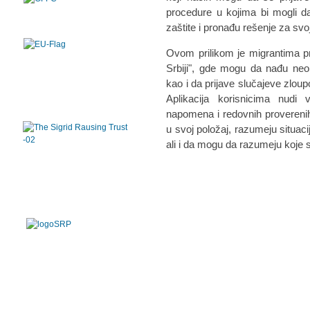
procedure u kojima bi mogli da
zaštite i pronađu rešenje za svoj
Ovom prilikom je migrantima pr
Srbiji", gde mogu da nađu neop
kao i da prijave slučajeve zloup
Aplikacija korisnicima nudi ve
napomena i redovnih proverenih
u svoj položaj, razumeju situaci
ali i da mogu da razumeju koje 