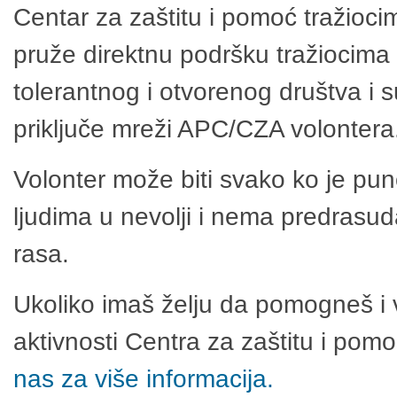
Centar za zaštitu i pomoć tražioci
pruže direktnu podršku tražiocima 
tolerantnog i otvorenog društva i 
priključe mreži APC/CZA volontera
Volonter može biti svako ko je pu
ljudima u nevolji i nema predrasuda
rasa.
Ukoliko imaš želju da pomogneš i 
aktivnosti Centra za zaštitu i po
nas za više informacija.