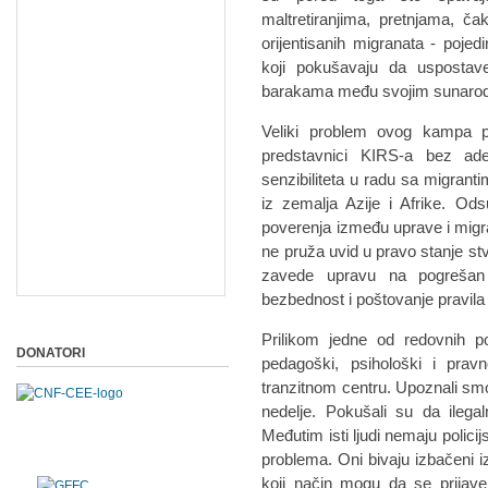
maltretiranjima, pretnjama, ča
orijentisanih migranata - poje
koji pokušavaju da uspostav
barakama među svojim sunaro
Veliki problem ovog kampa pr
predstavnici KIRS-a bez ade
senzibiliteta u radu sa migranti
iz zemalja Azije i Afrike. Od
poverenja između uprave i migra
ne pruža uvid u pravo stanje st
zavede upravu na pogrešan 
bezbednost i poštovanje pravil
Prilikom jedne od redovnih 
DONATORI
pedagoški, psihološki i pra
tranzitnom centru. Upoznali smo
nedelje. Pokušali su da ilega
Međutim isti ljudi nemaju polici
problema. Oni bivaju izbačeni i
koji način mogu da se prijav