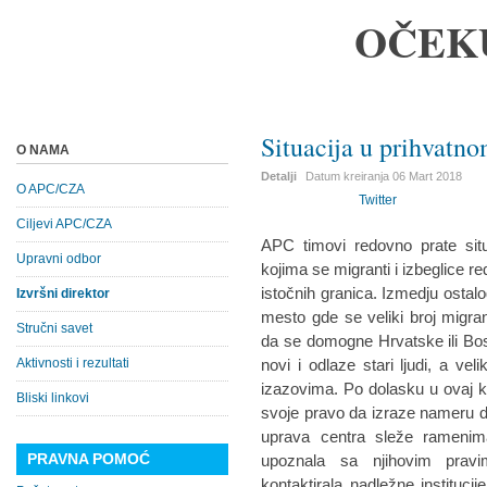
OČEK
Situacija u prihvatn
O NAMA
Detalji
Datum kreiranja
06 Mart 2018
O APC/CZA
Twitter
Ciljevi APC/CZA
APC timovi redovno prate situ
Upravni odbor
kojima se migranti i izbeglice r
istočnih granica. Izmedju ostalo
Izvršni direktor
mesto gde se veliki broj migran
Stručni savet
da se domogne Hrvatske ili Bosne
Aktivnosti i rezultati
novi i odlaze stari ljudi, a veli
izazovima. Po dolasku u ovaj k
Bliski linkovi
svoje pravo da izraze nameru da 
uprava centra sleže ramenim
PRAVNA POMOĆ
upoznala sa njihovim pravim
kontaktirala nadležne institucije