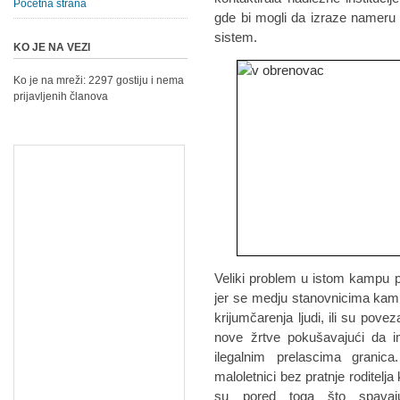
Početna strana
gde bi mogli da izraze nameru d
sistem.
KO JE NA VEZI
Ko je na mreži: 2297 gostiju i nema
prijavljenih članova
Veliki problem u istom kampu p
jer se medju stanovnicima kampa
krijumčarenja ljudi, ili su pove
nove žrtve pokušavajući da i
ilegalnim prelascima grani
maloletnici bez pratnje roditelja
su pored toga što spavaju