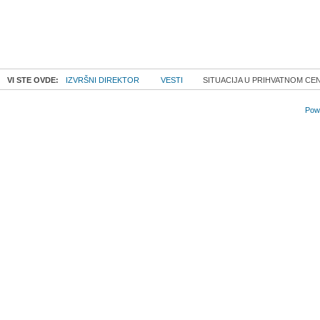
VI STE OVDE:
IZVRŠNI DIREKTOR
VESTI
SITUACIJA U PRIHVATNOM C
Powe