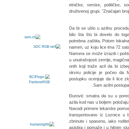
etničke, verske, političke, so
društvenoj grupi. "Značajan bro
Da bi se ušlo u azilnu proced
bilo šta što bi dovelo do tog
potrebna zaštita. Potom lokalna
nameri, uz koju lice ima 72 sata
Namera se može izraziti i pošt
u unutrašnjosti zemlje, magična
onih koji traže azil da bi izb
okviru policije je počeo da 
postupku ocenjuje da li lice z
Sam azilni postupak
Đurović smatra da su u pore
azila kod nas u boljem položaju
Navodi primere lekarske pomoći
transportovano iz Loznice u b
zbrinuto i spaseno, iako roditel
asistira i pomaže i u hitnim sl