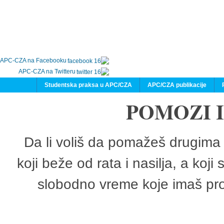
APC-CZA na Facebooku
APC-CZA na Twitteru
Studentska praksa u APC/CZA
APC/CZA publikacije
POMOZI 
Da li voliš da pomažeš drugima 
koji beže od rata i nasilja, a koji
slobodno vreme koje imaš pro