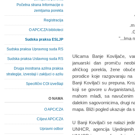
Početna strana Informacije o
zemljama porekla
Registracija
mu
O APC/CZA biblioteci
G
Ima ne
Sudska praksa ESLJP
Sudska praksa Upravnog suda RS
Ulicama Banje Koviljače, va
Sudska praksa Ustavnog suda RS
januarski dan promiču neobič
Druga inostrana azilna praksa
afričkog porekla, žene obuče
strategije, izvestaji i zakljuci o azilu
porodice koje razgovaraju na 
Banji Koviljači su prepuna. Kroz
Specifični COI izveštaji
koji se govore u Avganistanu),
mahom mlađi, sa navučenim s
O NAMA
dalekim sagovornicima, drugi na
mapa. Bliži pogled ukazuje da s
O APC/CZA
Ciljevi APC/CZA
U Banji Koviljači se nalazi jedi
Upravni odbor
UNHCR, agencija Ujedinjenih