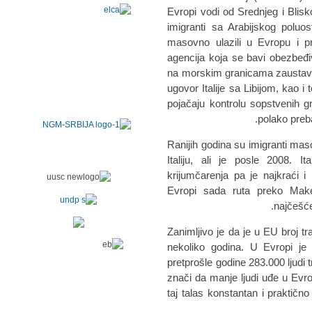
Evropi vodi od Srednjeg i Blisk
imigranti sa Arabijskog poluost
masovno ulazili u Evropu i pre
agencija koja se bavi obezbeđ
na morskim granicama zaustavi 
ugovor Italije sa Libijom, kao i
pojačaju kontrolu sopstvenih g
polako preb
Ranijih godina su imigranti mas
Italiju, ali je posle 2008. 
krijumčarenja pa je najkraći i
Evropi sada ruta preko Maked
najčešće
Zanimljivo je da je u EU broj t
nekoliko godina. U Evropi je 
pretprošle godine 283.000 ljudi tr
znači da manje ljudi uđe u Evro
taj talas konstantan i praktično