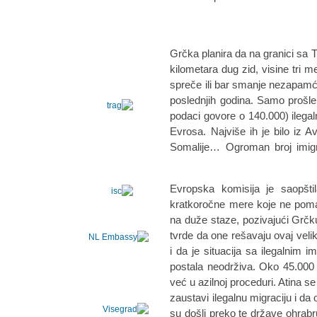
Grčka planira da na granici sa 
kilometara dug zid, visine tri 
spreče ili bar smanje nezapamće
poslednjih godina. Samo prošle
podaci govore o 140.000) ilegal
Evrosa. Najviše ih je bilo iz Av
Somalije… Ogroman broj imigr
Evropska komisija je saopšt
kratkoročne mere koje ne poma
na duže staze, pozivajući Grčku
tvrde da one rešavaju ovaj veli
i da je situacija sa ilegalnim i
postala neodrživa. Oko 45.000 l
već u azilnoj proceduri. Atina se
zaustavi ilegalnu migraciju i da
su došli preko te države ohrabruj