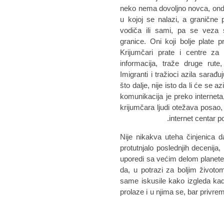
neko nema dovoljno novca, ond
u kojoj se nalazi, a granične 
vodiča ili sami, pa se veza 
granice. Oni koji bolje plate 
Krijumčari prate i centre za 
informacija, traže druge rut
Imigranti i tražioci azila sarađ
što dalje, nije isto da li će se 
komunikacija je preko interneta,
krijumčara ljudi otežava posao, 
internet centar p
Nije nikakva uteha činjenica 
protutnjalo poslednjih decenija
uporedi sa većim delom planete.
da, u potrazi za boljim životom
same iskusile kako izgleda kad
prolaze i u njima se, bar privre