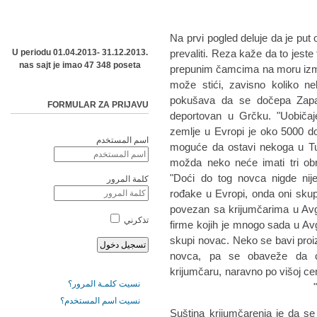
Na prvi pogled deluje da je put 
U periodu 01.04.2013- 31.12.2013.
prevaliti. Reza kaže da to jeste
nas sajt je imao 47 348 poseta
prepunim čamcima na moru izmeđ
može stići, zavisno koliko ne
pokušava da se dočepa Zapad
FORMULAR ZA PRIJAVU
deportovan u Grčku. "Uobiča
zemlje u Evropi je oko 5000 dol
اسم المستخدم
moguće da ostavi nekoga u Tur
možda neko neće imati tri obr
"Doći do tog novca nigde nij
كلمة المرور
rođake u Evropi, onda oni skupe
povezan sa krijumčarima u Avg
تذكرني
firme kojih je mnogo sada u Av
skupi novac. Neko se bavi pro
novca, pa se obaveže da ć
krijumčaru, naravno po višoj cen
نسيت كلمـة المرور؟
نسيت اسم المستخدم؟
Suština krijumčarenja je da se