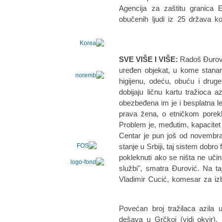
Agencija za zaštitu granica
obučenih ljudi iz 25 država k
SVE VIŠE I VIŠE:
Radoš Đurovi
uređen objekat, u kome stanar
higijenu, odeću, obuću i drug
dobijaju ličnu kartu tražioca
obezbeđena im je i besplatna 
prava žena, o etničkom porek
Problem je, međutim, kapacite
Centar je pun još od novembra.
stanje u Srbiji, taj sistem dobro
pokleknuti ako se ništa ne učin
službi", smatra Đurović. Na t
Vladimir Cucić, komesar za izbeg
Povećan broj tražilaca azila 
dešava u Grčkoj (vidi okvir). S