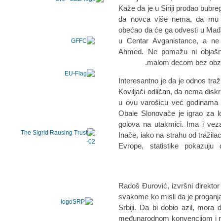
Kaže da je u Siriji prodao bubre
da novca više nema, da mu je
obećao da će ga odvesti u Mađa
u Centar Avganistance, a ne
Ahmed. Ne pomažu ni objašnje
malom decom bez obzira
Interesantno je da je odnos traž
Koviljači odličan, da nema diskr
u ovu varošicu već godinama d
Obale Slonovače je igrao za l
golova na utakmici. Ima i veza
Inače, iako na strahu od tražila
Evrope, statistike pokazuju 
Radoš Đurović, izvršni direkto
svakome ko misli da je proganja
Srbiji. Da bi dobio azil, mora 
međunarodnom konvencijom i n