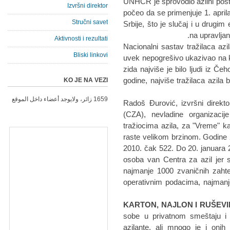
UNHCR je sprovodio azilni post
Izvršni direktor
počeo da se primenjuje 1. april
Stručni savet
Srbije, što je slučaj i u drugi
na upravljan
Aktivnosti i rezultati
Nacionalni sastav tražilaca azi
Bliski linkovi
uvek nepogrešivo ukazivao na k
zida najviše je bilo ljudi iz Č
godine, najviše tražilaca azila 
KO JE NA VEZI
1659 زائر، ولايوجد أعضاء داخل الموقع
Radoš Đurović, izvršni direkto
(CZA), nevladine organizaci
tražiocima azila, za "Vreme" kaž
raste velikom brzinom. Godine 20
2010. čak 522. Do 20. januara 20
osoba van Centra za azil jer 
najmanje 1000 zvaničnih zahte
operativnim podacima, najmanje 
KARTON, NAJLON I RUŠEV
sobe u privatnom smeštaju i
azilante, ali mnogo je i onih