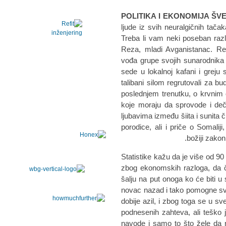
POLITIKA I EKONOMIJA ŠV
ljude iz svih neuralgičnih tač
Treba li vam neki poseban razlog
Reza, mladi Avganistanac. Rez
vođa grupe svojih sunarodnika 
sede u lokalnoj kafani i greju
talibani silom regrutovali za 
poslednjem trenutku, o krvnim
koje moraju da sprovode i deča
ljubavima između šiita i sunita č
porodice, ali i priče o Somaliji
božiji zakon
Statistike kažu da je više od 90
zbog ekonomskih razloga, da če
šalju na put onoga ko će biti u
novac nazad i tako pomogne svo
dobije azil, i zbog toga se u s
podnesenih zahteva, ali teško 
navode i samo to što žele da