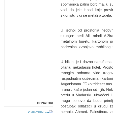
spomenika palim borcima, u šu
vodi do jele ispod koje prov
skloništu vidi se metalna zdela
U jednoj od prostorija nedo
skupljen sedi Ali, mladi Alž
metalnom buretu, kartonom po
nadrealna zvonjava mobilnog t
U blizini je i davno napuštena
pitanju nekadašnji hotel. Pros
mnogim sobama vide tragov
raspadnutim dušecima i kartonim
Avganistana. "Oko trideset nas 
hranu", kaže jedan od njih. Nek
pređu u Mađarsku uhvaćeni i 
mogu ponovo da budu primljen
DONATORI
postupak odlazeći u drugu z
nemaju. Ahmed, Palestinac, zav