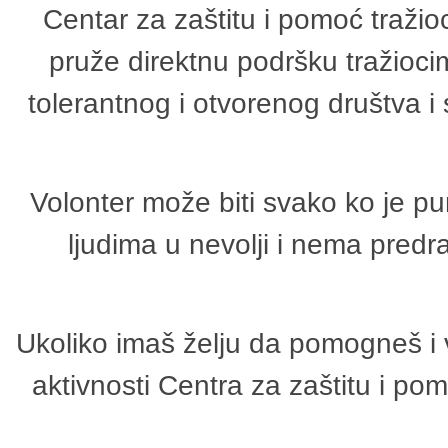
Centar za zaštitu i pomoć tražio
pruže direktnu podršku tražioci
tolerantnog i otvorenog društva i
Volonter može biti svako ko je p
ljudima u nevolji i nema predr
Ukoliko imaš želju da pomogneš i 
aktivnosti Centra za zaštitu i p