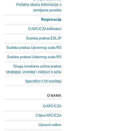
Početna strana Informacije o
zemljama porekla
Registracija
O APC/CZA biblioteci
Sudska praksa ESLJP
Sudska praksa Upravnog suda RS
Sudska praksa Ustavnog suda RS
Druga inostrana azilna praksa
strategije, izvestaji i zakljuci o azilu
Specifični COI izveštaji
O NAMA
O APC/CZA
Ciljevi APC/CZA
Upravni odbor