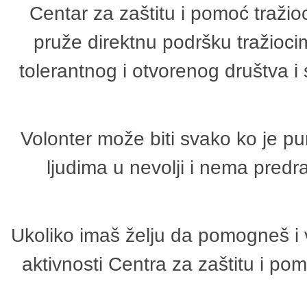
Centar za zaštitu i pomoć tražio
pruže direktnu podršku tražioci
tolerantnog i otvorenog društva i
Volonter može biti svako ko je p
ljudima u nevolji i nema predr
Ukoliko imaš želju da pomogneš i 
aktivnosti Centra za zaštitu i p