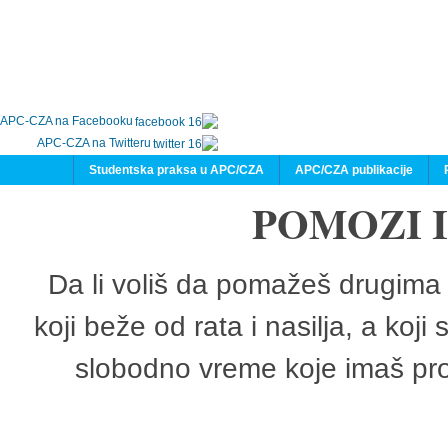
APC-CZA na Facebooku
APC-CZA na Twitteru
Studentska praksa u APC/CZA
APC/CZA publikacije
POMOZI 
Da li voliš da pomažeš drugima 
koji beže od rata i nasilja, a koji
slobodno vreme koje imaš pro