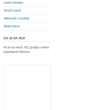
Izvršni direktor
Stručni savet
Aktivnosti i rezultati
Bliski linkovi
KO JE NA VEZI
Ko je na mreži: 851 gostiju i nema
prijavljenih članova