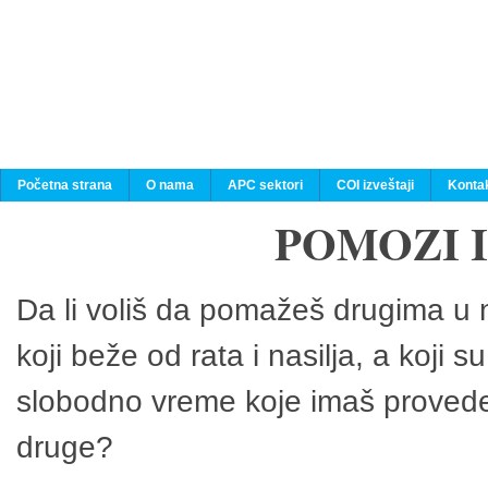
Početna strana
O nama
APC sektori
COI izveštaji
Konta
POMOZI 
Da li voliš da pomažeš drugima u n
koji beže od rata i nasilja, a koji 
slobodno vreme koje imaš provedeš
druge?