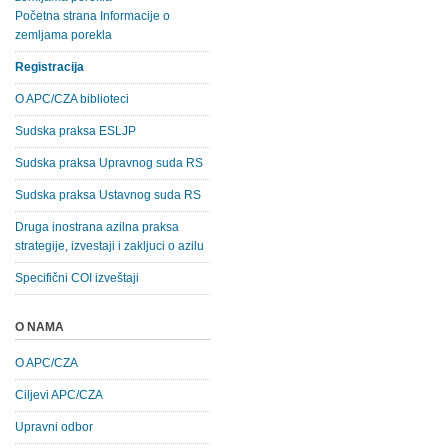
Početna strana Informacije o
zemljama porekla
Registracija
O APC/CZA biblioteci
Sudska praksa ESLJP
Sudska praksa Upravnog suda RS
Sudska praksa Ustavnog suda RS
Druga inostrana azilna praksa
strategije, izvestaji i zakljuci o azilu
Specifični COI izveštaji
O NAMA
O APC/CZA
Ciljevi APC/CZA
Upravni odbor