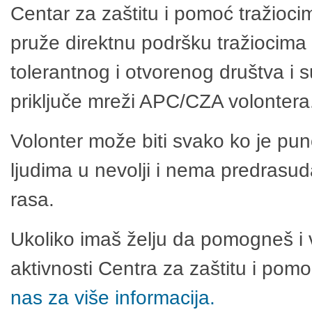
Centar za zaštitu i pomoć tražioci
pruže direktnu podršku tražiocima 
tolerantnog i otvorenog društva i 
priključe mreži APC/CZA volontera
Volonter može biti svako ko je pu
ljudima u nevolji i nema predrasuda
rasa.
Ukoliko imaš želju da pomogneš i 
aktivnosti Centra za zaštitu i po
nas za više informacija.