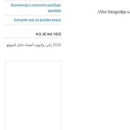
Konvencija o pravnom položaju
apartida
.
Više fotografija
Evropski sud za ljudska prava
KO JE NA VEZI
2112 زائر، ولايوجد أعضاء داخل الموقع