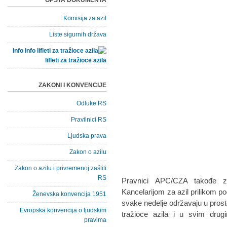
OPŠTA DOKUMENTA
Komisija za azil
Liste sigurnih država
Info
lifleti za tražioce azila
ZAKONI I KONVENCIJE
Odluke RS
Pravilnici RS
Ljudska prava
Zakon o azilu
Zakon o azilu i privremenoj zaštiti
RS
Pravnici APC/CZA takođe za
Kancelarijom za azil prilikom po
Ženevska konvencija 1951
svake nedelje održavaju u prosto
Evropska konvencija o ljudskim
tražioce azila i u svim dru
pravima