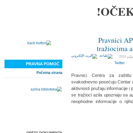
OČEK
Pravnici A
tražiocima a
Twitter
PRAVNA POMOĆ
Početna strana
Pravnici Centra za zaštit
svakodnevno posećuju Centar za 
aktivnosti pružaju informacije i
se tražioci azila upoznaju sa az
neophodne informacije o nji