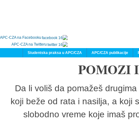
APC-CZA na Facebooku
APC-CZA na Twitteru
Studentska praksa u APC/CZA
APC/CZA publikacije
POMOZI 
Da li voliš da pomažeš drugima 
koji beže od rata i nasilja, a koji
slobodno vreme koje imaš pro