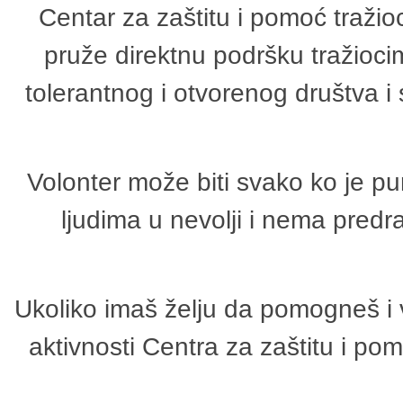
Centar za zaštitu i pomoć tražio
pruže direktnu podršku tražioci
tolerantnog i otvorenog društva i
Volonter može biti svako ko je p
ljudima u nevolji i nema predr
Ukoliko imaš želju da pomogneš i 
aktivnosti Centra za zaštitu i p