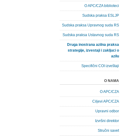
O APC/CZA biblioteci
Sudska praksa ESLJP
Sudska praksa Upravnog suda RS
Sudska praksa Ustavnog suda RS
Druga inostrana azilna praksa
strategije, izvestaji i zakljuci o
azilu
Specifični COI izveštaji
O NAMA
O APC/CZA
Ciljevi APC/CZA
Upravni odbor
Izvršni direktor
Stručni savet