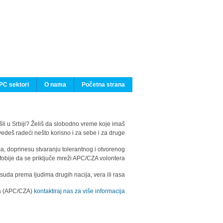
PC sektori
O nama
Početna strana
ašli u Srbiji? Želiš da slobodno vreme koje imaš
edeš radeći nešto korisno i za sebe i za druge?
ma, doprinesu stvaranju tolerantnog i otvorenog
fobije da se priključe mreži APC/CZA volontera.
uda prema ljudima drugih nacija, vera ili rasa.
ila (APC/CZA)
kontaktiraj nas za više informacija.