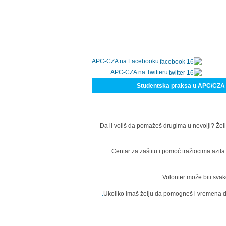
APC-CZA na Facebooku
APC-CZA na Twitteru
Studentska praksa u APC/CZA
Da li voliš da pomažeš drugima u nevolji? Želi
Centar za zaštitu i pomoć tražiocima azil
Volonter može biti svak
Ukoliko imaš želju da pomogneš i vremena da