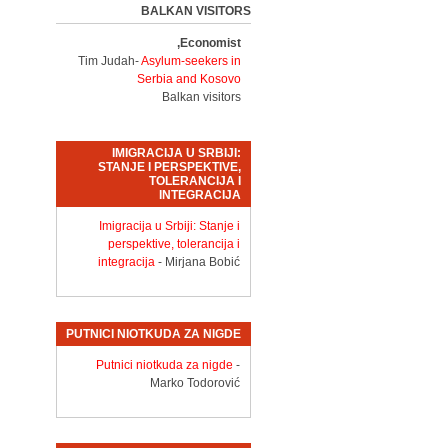
BALKAN VISITORS
Economist,
Tim Judah-
Asylum-seekers in
Serbia and Kosovo
Balkan visitors
IMIGRACIJA U SRBIJI:
STANJE I PERSPEKTIVE,
TOLERANCIJA I
INTEGRACIJA
Imigracija u Srbiji: Stanje i
perspektive, tolerancija i
integracija
- Mirjana Bobić
PUTNICI NIOTKUDA ZA NIGDE
Putnici niotkuda za nigde
-
Marko Todorović