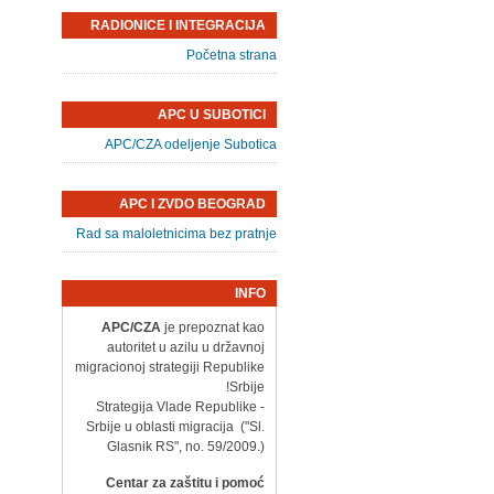
RADIONICE I INTEGRACIJA
Početna strana
APC U SUBOTICI
APC/CZA odeljenje Subotica
APC I ZVDO BEOGRAD
Rad sa maloletnicima bez pratnje
INFO
APC/CZA
je prepoznat kao
autoritet u azilu u državnoj
migracionoj strategiji Republike
Srbije!
- Strategija Vlade Republike
Srbije u oblasti migracija ("Sl.
Glasnik RS", no. 59/2009.)
Centar za zaštitu i pomoć