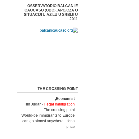
OSSERVATORIO BALCANI E
CAUCASO (OBC), APC/CZA O
SITUACIJI U AZILU U SRBIJI U
2011.
THE CROSSING POINT
Economist,
Tim Judah-
Illegal immigration
The crossing point
Would-be immigrants to Europe
can go almost anywhere—for a
price