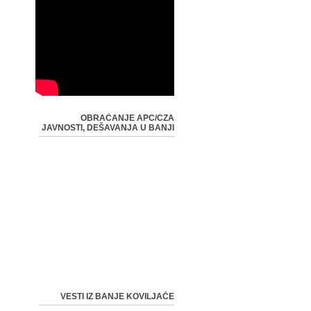
OBRAĆANJE APC/CZA
JAVNOSTI, DEŠAVANJA U BANJI
VESTI IZ BANJE KOVILJAČE