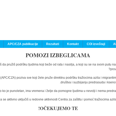
APC/CZA publikacije
Rezultati
Kontakt
COI izveštaji
A
POMOZI IZBEGLICAMA
š da pružiš podršku ljudima koji beže od rata i nasilja, a koji su se na svom putu n
prov
a (APC/CZA) poziva sve koji žele pruže direktnu podršku tražiocima azila i migranti
društva i suzbijanju predrasuda i kseno
o ko je punoletan, ima vremena i želje da pomogne ljudima u nevolji i nema predras
 se aktivno uključiš u redovne aktivnosti Centra za zaštitu i pomoć tražiocima az
OČEKUJEMO TE!