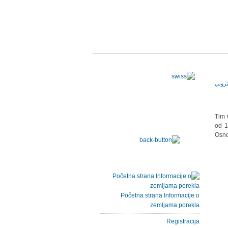
Tim 
od 1
Osno
Početna strana Informacije o
zemljama porekla
Registracija