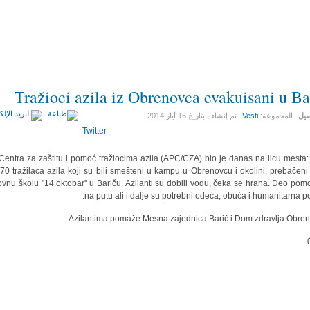
Tražioci azila iz Obrenovca evakuisani u Ba
صيل
المجموعة:
Vesti
تم إنشاءه بتاريخ
16 أيار 2014
Twitter
Centra za zaštitu i pomoć tražiocima azila (APC/CZA) bio je danas na licu mesta:
70 tražilaca azila koji su bili smešteni u kampu u Obrenovcu i okolini, prebačeni
vnu školu "14.oktobar" u Bariču. Azilanti su dobili vodu, čeka se hrana. Deo pomo
na putu ali i dalje su potrebni odeća, obuća i humanitarna p
Azilantima pomaže Mesna zajednica Barič i Dom zdravlja Obren