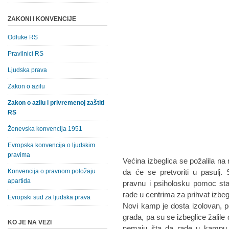
ZAKONI I KONVENCIJE
Odluke RS
Pravilnici RS
Ljudska prava
Zakon o azilu
Zakon o azilu i privremenoj zaštiti
RS
Ženevska konvencija 1951
Evropska konvencija o ljudskim
pravima
Većina izbeglica se požalila na
Konvencija o pravnom položaju
da će se pretvoriti u pasulj.
apartida
pravnu i psiholosku pomoc st
rade u centrima za prihvat izbeg
Evropski sud za ljudska prava
Novi kamp je dosta izolovan, 
grada, pa su se izbeglice žalile
KO JE NA VEZI
nemaju šta da rade u kampu