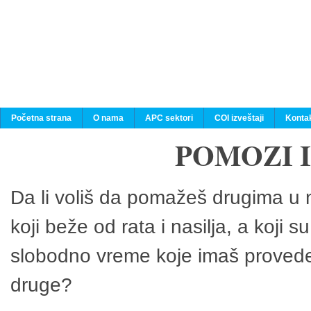
Početna strana
O nama
APC sektori
COI izveštaji
Konta
POMOZI 
Da li voliš da pomažeš drugima u n
koji beže od rata i nasilja, a koji 
slobodno vreme koje imaš provedeš
druge?