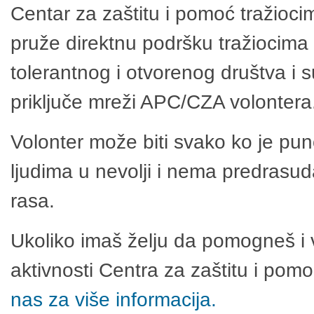
Centar za zaštitu i pomoć tražioci
pruže direktnu podršku tražiocima 
tolerantnog i otvorenog društva i 
priključe mreži APC/CZA volontera
Volonter može biti svako ko je pu
ljudima u nevolji i nema predrasuda
rasa.
Ukoliko imaš želju da pomogneš i 
aktivnosti Centra za zaštitu i po
nas za više informacija.