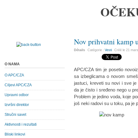
OČEK
Nov prihvatni kamp u
Détails
Catégorie :
Vesti
Créé le
21 mar
O NAMA
APC/CZA tim je posetio novoiz
O APC/CZA
sa izbeglicama o novom smešta
jastuci, kreveti su novi i sve 
Ciljevi APC/CZA
da je čisto i sređeno nego u 
Upravni odbor
Problem je jedino voda, koje 
još neki radovi su u toku, pa j
Izvršni direktor
Stručni savet
Aktivnosti i rezultati
Bliski linkovi