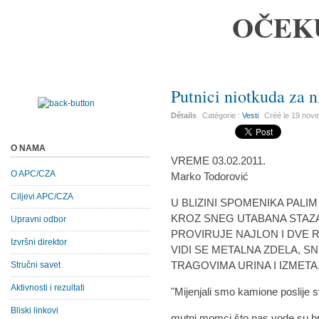
OČEK
Putnici niotkuda za 
Détails
Catégorie :
Vesti
Créé le
19 nov
O NAMA
VREME 03.02.2011.
O APC/CZA
Marko Todorović
Ciljevi APC/CZA
U BLIZINI SPOMENIKA PALI
KROZ SNEG UTABANA STAZA
Upravni odbor
PROVIRUJE NAJLON I DVE 
Izvršni direktor
VIDI SE METALNA ZDELA, 
TRAGOVIMA URINA I IZMETA
Stručni savet
Aktivnosti i rezultati
"Mijenjali smo kamione poslije 
Bliski linkovi
mutni momci što nas vode su br