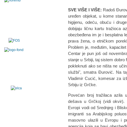
SVE VIŠE I VIŠE:
Radoš Đurovi
uređen objekat, u kome stanar
higijenu, odeću, obuću i drug
dobijaju ličnu kartu tražioca
obezbeđena im je i besplatna 
prava žena, o etničkom porek
Problem je, međutim, kapacite
Centar je pun još od novembra.
stanje u Srbiji, taj sistem dobro
pokleknuti ako se ništa ne učin
službi", smatra Đurović. Na t
Vladimir Cucić, komesar za izbeg
Srbiju iz Grčke.
Povećan broj tražilaca azila 
dešava u Grčkoj (vidi okvir). S
Evropi vodi od Srednjeg i Blisk
imigranti sa Arabijskog poluost
masovno ulazili u Evropu i pre
agencija koja se bavi obezbeđ