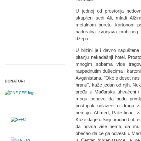
U jednoj od prostorija nedo
skupljen sedi Ali, mladi Alž
metalnom buretu, kartonom po
nadrealna zvonjava mobilnog t
džepa.
U blizini je i davno napuštena
pitanju nekadašnji hotel. Pros
mnogim sobama vide tragov
raspadnutim dušecima i kartonim
Avganistana. "Oko trideset nas 
DONATORI
hranu", kaže jedan od njih. Nek
pređu u Mađarsku uhvaćeni i 
mogu ponovo da budu primljen
postupak odlazeći u drugu z
nemaju. Ahmed, Palestinac, zav
Kaže da je u Siriji prodao bubre
da novca više nema, da mu je
obećao da će ga odvesti u Mađa
u Centar Avganistance, a ne