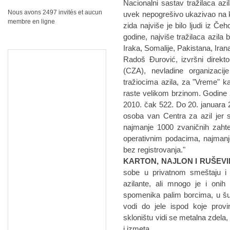
Nacionalni sastav tražilaca azi
Nous avons 2497 invités et aucun
uvek nepogrešivo ukazivao na k
membre en ligne
zida najviše je bilo ljudi iz Č
godine, najviše tražilaca azila 
Iraka, Somalije, Pakistana, Irana,
Radoš Đurović, izvršni direkto
(CZA), nevladine organizaci
tražiocima azila, za "Vreme" kaž
raste velikom brzinom. Godine 20
2010. čak 522. Do 20. januara 20
osoba van Centra za azil jer 
najmanje 1000 zvaničnih zahte
operativnim podacima, najmanje 
bez registrovanja."
KARTON, NAJLON I RUŠEV
sobe u privatnom smeštaju i
azilante, ali mnogo je i onih
spomenika palim borcima, u šu
vodi do jele ispod koje prov
skloništu vidi se metalna zdela
i izmeta.