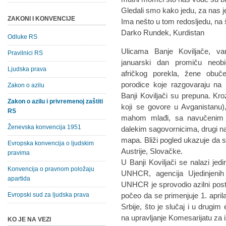
Gledali smo kako jedu, za nas je
ZAKONI I KONVENCIJE
Ima nešto u tom redosljedu, na š
Darko Rundek, Kurdistan
Odluke RS
Ulicama Banje Koviljače, va
Pravilnici RS
januarski dan promiču neobič
Ljudska prava
afričkog porekla, žene obuče
porodice koje razgovaraju na 
Zakon o azilu
Banji Koviljači su prepuna. Kroz
Zakon o azilu i privremenoj zaštiti
koji se govore u Avganistanu),
RS
mahom mlađi, sa navučenim s
Ženevska konvencija 1951
dalekim sagovornicima, drugi na
mapa. Bliži pogled ukazuje da s
Evropska konvencija o ljudskim
Austrije, Slovačke.
pravima
U Banji Koviljači se nalazi jedi
Konvencija o pravnom položaju
UNHCR, agencija Ujedinjenih
apartida
UNHCR je sprovodio azilni post
Evropski sud za ljudska prava
počeo da se primenjuje 1. april
Srbije, što je slučaj i u drugi
na upravljanje Komesarijatu za i
KO JE NA VEZI