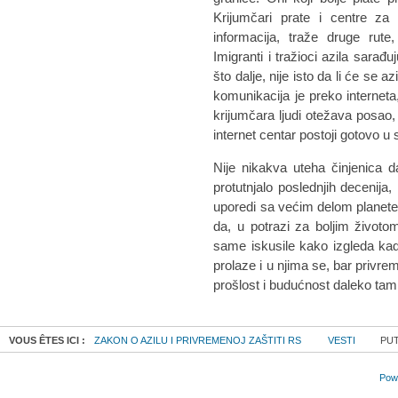
Krijumčari prate i centre za 
informacija, traže druge rut
Imigranti i tražioci azila sarađ
što dalje, nije isto da li će se 
komunikacija je preko interneta,
krijumčara ljudi otežava posao, 
internet centar postoji gotovo 
Nije nikakva uteha činjenica 
protutnjalo poslednjih decenija
uporedi sa većim delom planete.
da, u potrazi za boljim životom
same iskusile kako izgleda kad
prolaze i u njima se, bar privre
prošlost i budućnost daleko tamn
VOUS ÊTES ICI :
ZAKON O AZILU I PRIVREMENOJ ZAŠTITI RS
VESTI
PUT
Powe