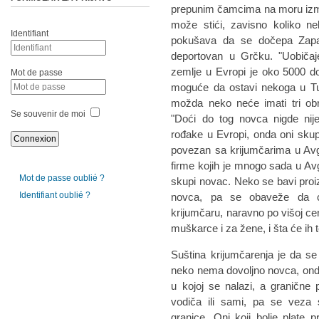
prepunim čamcima na moru izmeđ
može stići, zavisno koliko ne
Identifiant
pokušava da se dočepa Zapad
deportovan u Grčku. "Uobiča
zemlje u Evropi je oko 5000 dol
Mot de passe
moguće da ostavi nekoga u Tur
možda neko neće imati tri obr
Se souvenir de moi
"Doći do tog novca nigde nij
rođake u Evropi, onda oni skupe
povezan sa krijumčarima u Avg
firme kojih je mnogo sada u Av
Mot de passe oublié ?
skupi novac. Neko se bavi pro
Identifiant oublié ?
novca, pa se obaveže da ć
krijumčaru, naravno po višoj cen
muškarce i za žene, i šta će ih t
Suština krijumčarenja je da se
neko nema dovoljno novca, ond
u kojoj se nalazi, a granične 
vodiča ili sami, pa se veza 
granice. Oni koji bolje plate 