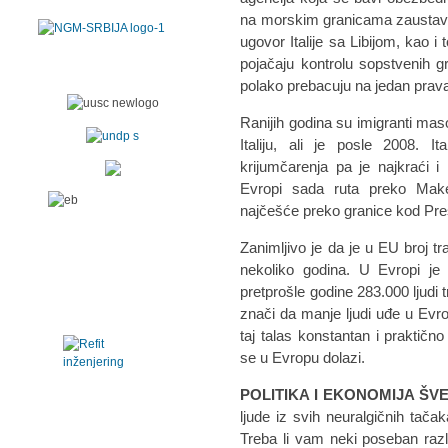
na morskim granicama zaustavi 
ugovor Italije sa Libijom, kao i
pojačaju kontrolu sopstvenih g
polako prebacuju na jedan prav
Ranijih godina su imigranti mas
Italiju, ali je posle 2008. 
krijumčarenja pa je najkraći i
Evropi sada ruta preko Maked
najčešće preko granice kod Pre
Zanimljivo je da je u EU broj t
nekoliko godina. U Evropi je 
pretprošle godine 283.000 ljudi tr
znači da manje ljudi uđe u Evro
taj talas konstantan i praktično
se u Evropu dolazi.
POLITIKA I EKONOMIJA ŠV
ljude iz svih neuralgičnih tač
Treba li vam neki poseban razlog