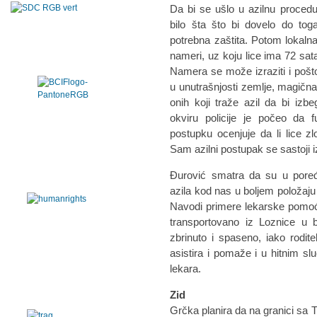
Da bi se ušlo u azilnu proced
bilo šta što bi dovelo do tog
potrebna zaštita. Potom lokalna
nameri, uz koju lice ima 72 sata
Namera se može izraziti i pošt
u unutrašnjosti zemlje, magična
onih koji traže azil da bi izb
okviru policije je počeo da 
postupku ocenjuje da li lice z
Sam azilni postupak se sastoji i
Đurović smatra da su u pore
azila kod nas u boljem položaju
Navodi primere lekarske pomoći
transportovano iz Loznice u b
zbrinuto i spaseno, iako roditel
asistira i pomaže i u hitnim sl
lekara.
Zid
Grčka planira da na granici sa 