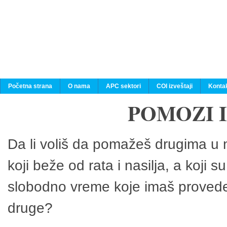
Početna strana
O nama
APC sektori
COI izveštaji
Konta
POMOZI 
Da li voliš da pomažeš drugima u n
koji beže od rata i nasilja, a koji 
slobodno vreme koje imaš provedeš
druge?