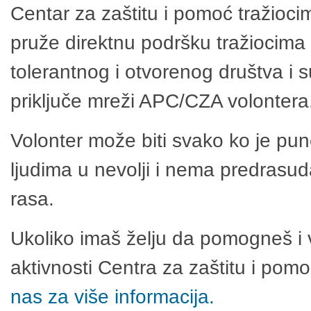
Centar za zaštitu i pomoć tražioci
pruže direktnu podršku tražiocima 
tolerantnog i otvorenog društva i 
priključe mreži APC/CZA volontera
Volonter može biti svako ko je pu
ljudima u nevolji i nema predrasuda
rasa.
Ukoliko imaš želju da pomogneš i 
aktivnosti Centra za zaštitu i po
nas za više informacija.