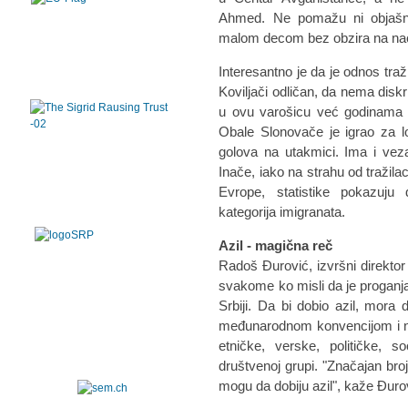
Ahmed. Ne pomažu ni objašnje
malom decom bez obzira na naci
Interesantno je da je odnos traž
Koviljači odličan, da nema diskr
u ovu varošicu već godinama d
Obale Slonovače je igrao za l
golova na utakmici. Ima i veza
Inače, iako na strahu od tražila
Evrope, statistike pokazuju 
kategorija imigranata.
Azil - magična reč
Radoš Đurović, izvršni direkto
svakome ko misli da je proganja
Srbiji. Da bi dobio azil, mora 
međunarodnom konvencijom i n
etničke, verske, političke, so
društvenoj grupi. "Značajan bro
mogu da dobiju azil", kaže Đuro