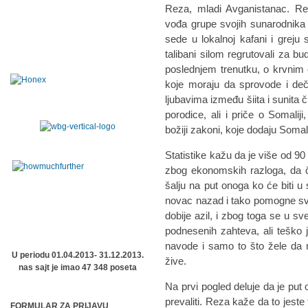
Reza, mladi Avganistanac. Rez
vođa grupe svojih sunarodnika 
sede u lokalnoj kafani i greju
talibani silom regrutovali za 
poslednjem trenutku, o krvnim
koje moraju da sprovode i deča
ljubavima između šiita i sunita č
porodice, ali i priče o Somaliji
božiji zakoni, koje dodaju Somali
Statistike kažu da je više od 90
zbog ekonomskih razloga, da če
šalju na put onoga ko će biti u
novac nazad i tako pomogne svo
dobije azil, i zbog toga se u s
podnesenih zahteva, ali teško 
navode i samo to što žele da
U periodu 01.04.2013- 31.12.2013.
žive.
nas sajt je imao 47 348 poseta
Na prvi pogled deluje da je put 
prevaliti. Reza kaže da to jeste
FORMULAR ZA PRIJAVU