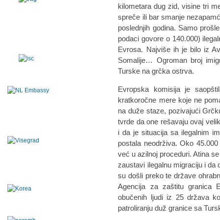
kilometara dug zid, visine tri 
spreče ili bar smanje nezapamće
poslednjih godina. Samo prošle
podaci govore o 140.000) ilegal
Evrosa. Najviše ih je bilo iz Av
Somalije… Ogroman broj imigr
Turske na grčka ostrva.
Evropska komisija je saopšt
kratkoročne mere koje ne poma
na duže staze, pozivajući Grčku
tvrde da one rešavaju ovaj veli
i da je situacija sa ilegalnim i
postala neodrživa. Oko 45.000 l
već u azilnoj proceduri. Atina se
zaustavi ilegalnu migraciju i da
su došli preko te države ohrabruj
Agencija za zaštitu granica
obučenih ljudi iz 25 država k
patroliranju duž granice sa Tur