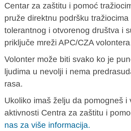
Centar za zaštitu i pomoć tražioci
pruže direktnu podršku tražiocima 
tolerantnog i otvorenog društva i 
priključe mreži APC/CZA volontera
Volonter može biti svako ko je pu
ljudima u nevolji i nema predrasuda
rasa.
Ukoliko imaš želju da pomogneš i 
aktivnosti Centra za zaštitu i po
nas za više informacija.