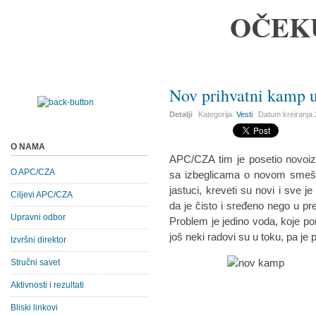
OČEK
Nov prihvatni kamp u
Detalji
Kategorija:
Vesti
Datum kreiranja
O NAMA
APC/CZA tim je posetio novoiz
O APC/CZA
sa izbeglicama o novom smešta
jastuci, kreveti su novi i sve 
Ciljevi APC/CZA
da je čisto i sređeno nego u 
Upravni odbor
Problem je jedino voda, koje 
još neki radovi su u toku, pa j
Izvršni direktor
Stručni savet
Aktivnosti i rezultati
Bliski linkovi