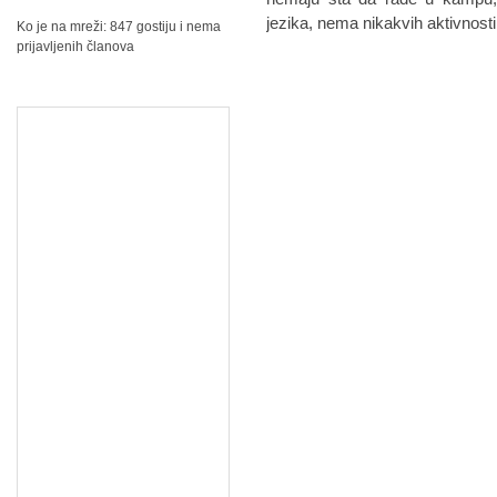
jezika, nema nikakvih aktivnosti
Ko je na mreži: 847 gostiju i nema
prijavljenih članova