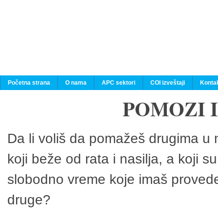
Početna strana
O nama
APC sektori
COI izveštaji
Konta
POMOZI 
Da li voliš da pomažeš drugima u n
koji beže od rata i nasilja, a koji 
slobodno vreme koje imaš provedeš
druge?