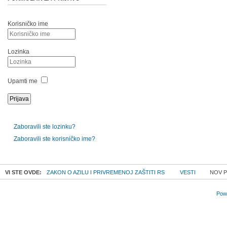
Korisničko ime
Lozinka
Upamti me
Zaboravili ste lozinku?
Zaboravili ste korisničko ime?
VI STE OVDE:
ZAKON O AZILU I PRIVREMENOJ ZAŠTITI RS
VESTI
NOV P
Powe