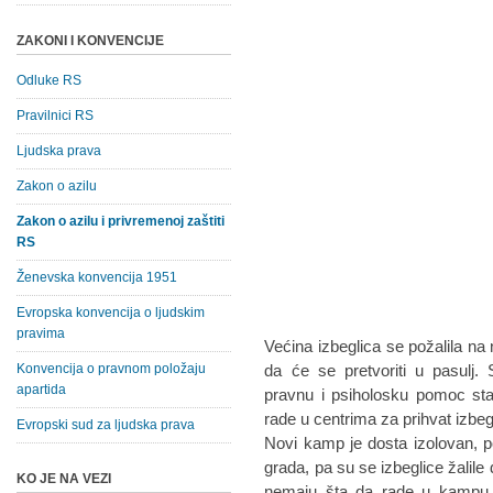
ZAKONI I KONVENCIJE
Odluke RS
Pravilnici RS
Ljudska prava
Zakon o azilu
Zakon o azilu i privremenoj zaštiti
RS
Ženevska konvencija 1951
Evropska konvencija o ljudskim
pravima
Većina izbeglica se požalila na
Konvencija o pravnom položaju
da će se pretvoriti u pasulj.
apartida
pravnu i psiholosku pomoc st
rade u centrima za prihvat izbeg
Evropski sud za ljudska prava
Novi kamp je dosta izolovan, 
grada, pa su se izbeglice žalile
KO JE NA VEZI
nemaju šta da rade u kampu