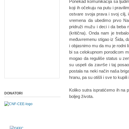
Ponekad komunikacija sa ljudim
koji ih očekuju na putu i pravil
ostvare svoja prava i svoj cilj, 
vremena da ubedimo prvo Na
pridruži mužu i deci i da beba 
(kritična). Onda nam je treba
međuvremenu stigao iz Šida, d
i objasnimo mu da mu je rodni 
bi sa celokupnom porodicom mog
mogao da reguliše status u zeml
su uspeli da završe i taj posao
postala na neki način naša briga
hranu, pa su otišli i sve to kupili
Koliko sutra ispratićemo ih na p
DONATORI
boljeg života.