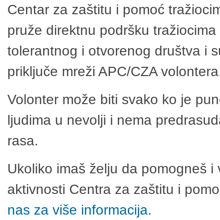
Centar za zaštitu i pomoć tražioci
pruže direktnu podršku tražiocima 
tolerantnog i otvorenog društva i 
priključe mreži APC/CZA volontera
Volonter može biti svako ko je pu
ljudima u nevolji i nema predrasuda
rasa.
Ukoliko imaš želju da pomogneš i 
aktivnosti Centra za zaštitu i po
nas za više informacija.