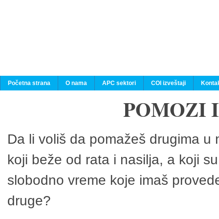
Početna strana
O nama
APC sektori
COI izveštaji
Konta
POMOZI 
Da li voliš da pomažeš drugima u n
koji beže od rata i nasilja, a koji 
slobodno vreme koje imaš provedeš
druge?