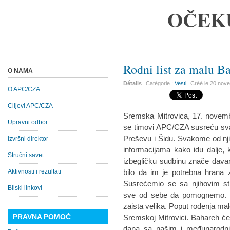
OČEK
Rodni list za malu B
O NAMA
Détails
Catégorie :
Vesti
Créé le
20 nov
O APC/CZA
Ciljevi APC/CZA
Sremska Mitrovica, 17. novemb
Upravni odbor
se timovi APC/CZA susreću sv
Preševu i Šidu. Svakome od nji
Izvršni direktor
informacijama kako idu dalje,
Stručni savet
izbegličku sudbinu znače davanje
Aktivnosti i rezultati
bilo da im je potrebna hrana 
Susrećemio se sa njihovim st
Bliski linkovi
sve od sebe da pomognemo. Sa
zaista velika. Poput rođenja mal
PRAVNA POMOĆ
Sremskoj Mitrovici. Bahareh će
dana sa našim i međunarodni