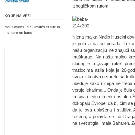
Početna strana
izbegličkom rutom.
KO JE NA VEZI
Nous avons 1972 invités et aucun
membre en ligne
Njena majka Nađib Huseini dovez
je počela da se porađa. Lekar
našu organizaciju ne znajući šta
muškarac. Na našu molbu kre
slučaj je u „svoje ruke" preu
tražiocima azila koja je 26-god
svoja iskustva u suretu sa kultu
ubeđuje kako ničega ne treba 
veruje lekarima... Onda je čula 
tri sina i jedna kćerka ostali u 
dokopaju Evrope, da bi, čim se po
da je ova uplašena i stidljiva
rešeno, a pojavila se i dr Drag
na svet stigla i mala Baharen. Z