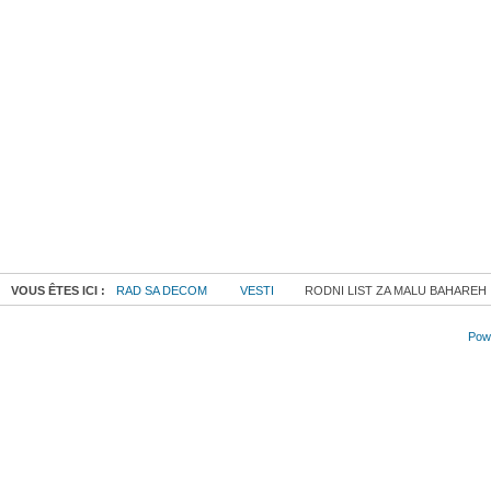
VOUS ÊTES ICI :
RAD SA DECOM
VESTI
RODNI LIST ZA MALU BAHAREH
Powe