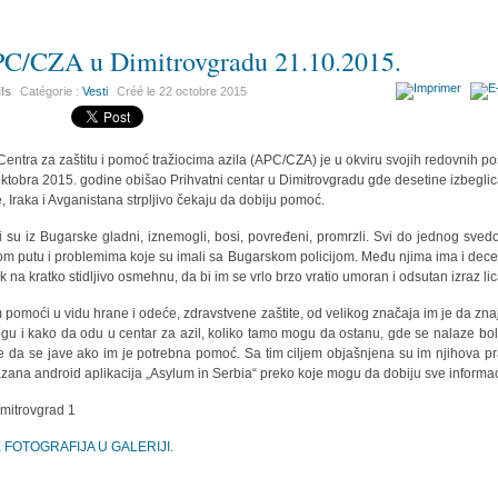
C/CZA u Dimitrovgradu 21.10.2015.
ils
Catégorie :
Vesti
Créé le
22 octobre 2015
Centra za zaštitu i pomoć tražiocima azila (APC/CZA) je u okviru svojih redovnih p
oktobra 2015. godine obišao Prihvatni centar u Dimitrovgradu gde desetine izbeglic
je, Iraka i Avganistana strpljivo čekaju da dobiju pomoć.
i su iz Bugarske gladni, iznemogli, bosi, povređeni, promrzli. Svi do jednog sved
om putu i problemima koje su imali sa Bugarskom policijom. Među njima ima i dece
ek na kratko stidljivo osmehnu, da bi im se vrlo brzo vratio umoran i odsutan izraz lic
 pomoći u vidu hrane i odeće, zdravstvene zaštite, od velikog značaja im je da zna
ogu i kako da odu u centar za azil, koliko tamo mogu da ostanu, gde se nalaze bol
 da se jave ako im je potrebna pomoć. Sa tim ciljem objašnjena su im njihova pr
zana android aplikacija „Asylum in Serbia“ preko koje mogu da dobiju sve informa
E FOTOGRAFIJA U GALERIJI.