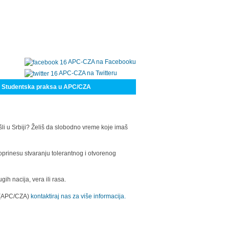
APC-CZA na Facebooku
APC-CZA na Twitteru
Studentska praksa u APC/CZA
šli u Srbiji? Želiš da slobodno vreme koje imaš
oprinesu stvaranju tolerantnog i otvorenog
h nacija, vera ili rasa.
a (APC/CZA)
kontaktiraj nas za više informacija.