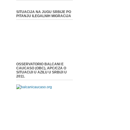
SITUACIJA NA JUGU SRBIJE PO
PITANJU ILEGALNIH MIGRACIJA
OSSERVATORIO BALCANI E
CAUCASO (OBC), APC/CZA O
SITUACIJI U AZILU U SRBIJI U
2011.