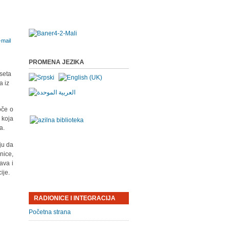
PROMENA JEZIKA
oseta
a iz
oče o
 koja
a.
ju da
nice,
ava i
cije.
RADIONICE I INTEGRACIJA
Početna strana