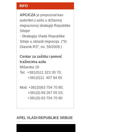
INFO
APC/CZA
je prepoznat kao
autoritet u azilu u državnoj
migracionoj strategiji Republike
Srbije!
- Strategija Vlade Republike
Srbije u oblasti migracija ("Sl.
Glasnik RS", no. 59/2009.)
Centar za zaštitu i pomoć
tražiocima azila
Mišarska 16
Tel: +381(0)11 323 30 70;
+381(0)11 407 94 65
Mob: +381(0)63 704 70 80;
+381(0) 69 267 05 03;
+381(0) 63 704 70 90
APEL VLADI REPUBLIKE SRBIJE