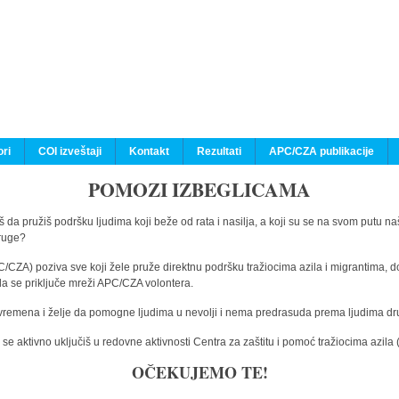
ri
COI izveštaji
Kontakt
Rezultati
APC/CZA publikacije
POMOZI IZBEGLICAMA
 da pružiš podršku ljudima koji beže od rata i nasilja, a koji su se na svom putu na
druge?
C/CZA) poziva sve koji žele pruže direktnu podršku tražiocima azila i migrantima, d
da se priključe mreži APC/CZA volontera.
vremena i želje da pomogne ljudima u nevolji i nema predrasuda prema ljudima drugi
e aktivno uključiš u redovne aktivnosti Centra za zaštitu i pomoć tražiocima azil
OČEKUJEMO TE!