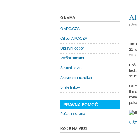
AP
O NAMA
Déta
O APC/CZA
Ciljevi APC/CZA
Tim 
Upravni odbor
21. 
Siri
Izvršni direktor
Došl
Stručni savet
tešk
se t
Aktivnosti i rezultati
Osim
Bliski linkovi
li m
kome
poka
PRAVNA POMOĆ
Početna strana
VIŠ
KO JE NA VEZI