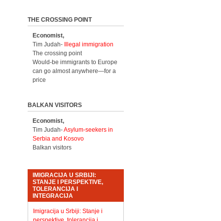
THE CROSSING POINT
Economist,
Tim Judah-
Illegal immigration
The crossing point
Would-be immigrants to Europe
can go almost anywhere—for a
price
BALKAN VISITORS
Economist,
Tim Judah-
Asylum-seekers in
Serbia and Kosovo
Balkan visitors
IMIGRACIJA U SRBIJI:
STANJE I PERSPEKTIVE,
TOLERANCIJA I
INTEGRACIJA
Imigracija u Srbiji: Stanje i
perspektive, tolerancija i