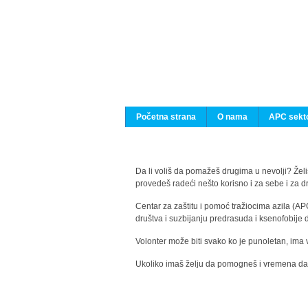
Početna strana
O nama
APC sekto
Da li voliš da pomažeš drugima u nevolji? Želiš
provedeš radeći nešto korisno i za sebe i za 
Centar za zaštitu i pomoć tražiocima azila (AP
društva i suzbijanju predrasuda i ksenofobije 
Volonter može biti svako ko je punoletan, ima 
Ukoliko imaš želju da pomogneš i vremena da s