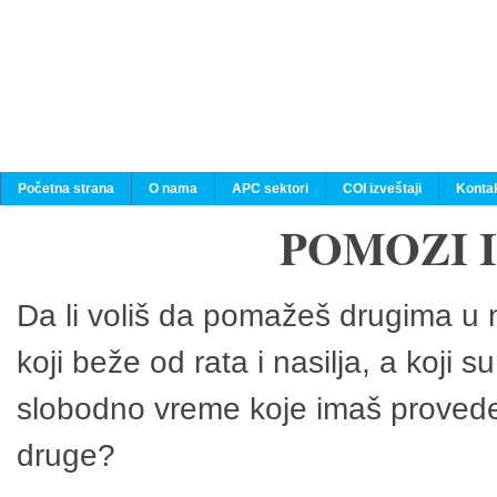
Početna strana
O nama
APC sektori
COI izveštaji
Konta
POMOZI 
Da li voliš da pomažeš drugima u n
koji beže od rata i nasilja, a koji 
slobodno vreme koje imaš provedeš
druge?