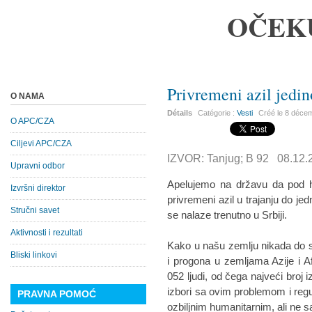
OČEK
Privremeni azil jedin
O NAMA
Détails
Catégorie :
Vesti
Créé le
8 déce
O APC/CZA
Ciljevi APC/CZA
IZVOR: Tanjug; B 92 08.12.
Upravni odbor
Apelujemo na državu da pod hi
Izvršni direktor
privremeni azil u trajanju do jedn
Stručni savet
se nalaze trenutno u Srbiji.
Aktivnosti i rezultati
Kako u našu zemlju nikada do sad
Bliski linkovi
i progona u zemljama Azije i 
052 ljudi, od čega najveći broj i
izbori sa ovim problemom i regu
PRAVNA POMOĆ
ozbiljnim humanitarnim, ali ne