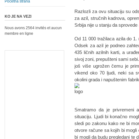
Početna strana
Razlozli za ovu situaciju su od
KO JE NA VEZI
za azil, stručnih kadrova, oprem
Srbija nije u stanju da sprovede
Nous avons 2564 invités et aucun
membre en ligne
Od 11 000 tražilaca azila do 1. 
Odsek za azil je podneo zahtev
435 ličnih azilnih karti, a ura
sivoj zoni, prepušteni sami sebi
još više ugrožen čemu je prime
vikend oko 70 ljudi, neki sa
okolini grada i napuštenim fabr
Smatramo da je privremeni azi
situaciju. Ljudi bi konačno mogl
sledi po zakonu kako ne bi mor
otvore račune sa kojih bi mogli 
bi mogli da budu pregledani te