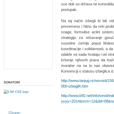
sve dok se država ne konsoliduj
postupak.
Na taj način izbegli bi bili v
privremeno i hitno da reši pro
snage, formulise azilni siste
strategiju za rešavanje goru
susedne zemlje poput Maked
koordinacije i solidarnosti, a 
odakle se sada hvataju i od stra
kršenje njihovih prava da traže
moralne na na to nas obave
Konvenciji o statusu izbeglica i
http://www.tanjug.rs/novosti/156
DONATORI
000-izbeglih.htm
http://www.b92.net/info/vesti/in
yyyy=2014&mm=12&dd=08&nav