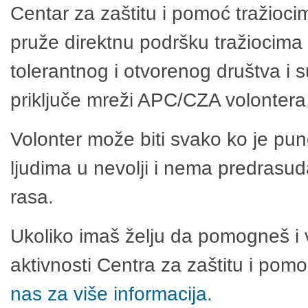
Centar za zaštitu i pomoć tražioci
pruže direktnu podršku tražiocima 
tolerantnog i otvorenog društva i 
priključe mreži APC/CZA volontera
Volonter može biti svako ko je pu
ljudima u nevolji i nema predrasuda
rasa.
Ukoliko imaš želju da pomogneš i 
aktivnosti Centra za zaštitu i po
nas za više informacija.