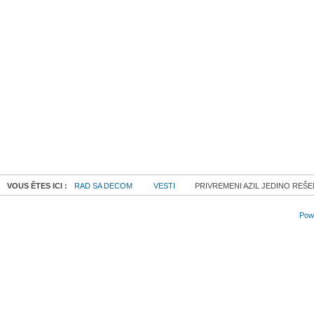
VOUS ÊTES ICI :
RAD SA DECOM
VESTI
PRIVREMENI AZIL JEDINO REŠE
Powe