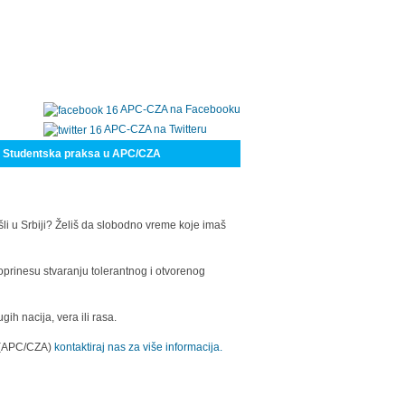
APC-CZA na Facebooku
APC-CZA na Twitteru
Studentska praksa u APC/CZA
šli u Srbiji? Želiš da slobodno vreme koje imaš
oprinesu stvaranju tolerantnog i otvorenog
h nacija, vera ili rasa.
a (APC/CZA)
kontaktiraj nas za više informacija.