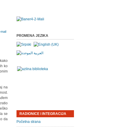
PROMENA JEZIKA
ekako
ih ko
 onim
aj na
nost.
nađem
ratio
teško
da se
RADIONICE I INTEGRACIJA
ao da
Početna strana