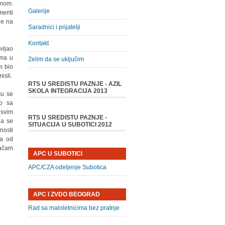
mnom.
Galerije
menti
ne na
Saradnici i prijatelji
Kontakt
vljao
ama u
Zelim da se uključim
m bio
isli.
RTS U SREDISTU PAZNJE - AZIL
SKOLA INTEGRACIJA 2013
su se
mo sa
 svim
RTS U SREDISTU PAZNJE -
da se
SITUACIJA U SUBOTICI 2012
nosti
 a od
račam
APC U SUBOTICI
APC/CZA odeljenje Subotica
APC I ZVDO BEOGRAD
Rad sa maloletnicima bez pratnje