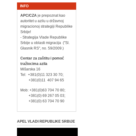
INFO
APC/CZA
je prepoznat kao
autoritet u azilu u državnoj
migracionoj strategiji Republike
Srbije!
- Strategija Vlade Republike
Srbije u oblasti migracija ("Sl.
Glasnik RS", no. 59/2009.)
Centar za zaštitu i pomoć
tražiocima azila
Mišarska 16
Tel: +381(0)11 323 30 70;
+381(0)11 407 94 65
Mob: +381(0)63 704 70 80;
+381(0) 69 267 05 03;
+381(0) 63 704 70 90
APEL VLADI REPUBLIKE SRBIJE