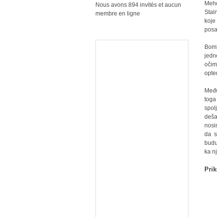
Mehd
Nous avons 894 invités et aucun
Stal
membre en ligne
koje
posa
Bomb
jedn
očim
opte
Među
toga
spol
deša
nosi
da s
budu
ka n
Prik