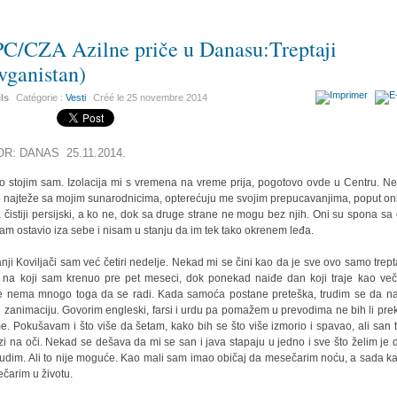
C/CZA Azilne priče u Danasu:Treptaji
vganistan)
ils
Catégorie :
Vesti
Créé le
25 novembre 2014
OR: DANAS 25.11.2014.
o stojim sam. Izolacija mi s vremena na vreme prija, pogotovo ovde u Centru. N
e najteže sa mojim sunarodnicima, opterećuju me svojim prepucavanjima, poput on
a čistiji persijski, a ko ne, dok sa druge strane ne mogu bez njih. Oni su spona sa
sam ostavio iza sebe i nisam u stanju da im tek tako okrenem leđa.
nji Koviljači sam već četiri nedelje. Nekad mi se čini kao da je sve ovo samo trept
 na koji sam krenuo pre pet meseci, dok ponekad naiđe dan koji traje kao več
 nema mnogo toga da se radi. Kada samoća postane preteška, trudim se da 
 zanimaciju. Govorim engleski, farsi i urdu pa pomažem u prevodima ne bih li prek
e. Pokušavam i što više da šetam, kako bih se što više izmorio i spavao, ali san 
zi na oči. Nekad se dešava da mi se san i java stapaju u jedno i sve što želim je 
udim. Ali to nije moguće. Kao mali sam imao običaj da mesečarim noću, a sada k
čarim u životu.