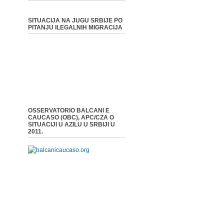
SITUACIJA NA JUGU SRBIJE PO
PITANJU ILEGALNIH MIGRACIJA
OSSERVATORIO BALCANI E
CAUCASO (OBC), APC/CZA O
SITUACIJI U AZILU U SRBIJI U
2011.