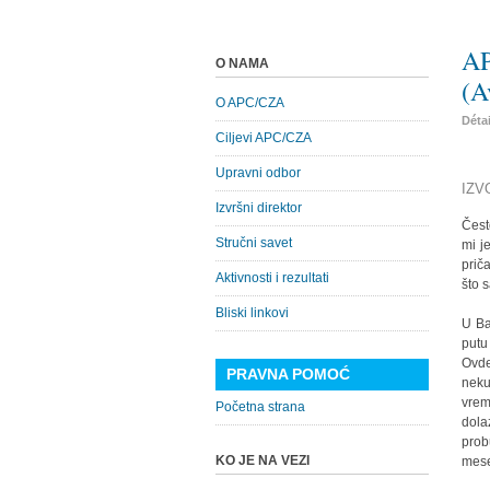
AP
O NAMA
(A
O APC/CZA
Déta
Ciljevi APC/CZA
Upravni odbor
IZV
Izvršni direktor
Čest
Stručni savet
mi j
prič
Aktivnosti i rezultati
što 
Bliski linkovi
U Ba
putu
Ovde
PRAVNA POMOĆ
neku
vrem
Početna strana
dola
prob
KO JE NA VEZI
mese