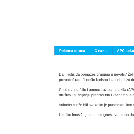
Početna strana
O nama
APC sekto
Da li voliš da pomažeš drugima u nevolji? Želiš
provedeš radeći nešto korisno i za sebe i za 
Centar za zaštitu i pomoć tražiocima azila (AP
društva i suzbijanju predrasuda i ksenofobije 
Volonter može biti svako ko je punoletan, ima 
Ukoliko imaš želju da pomogneš i vremena da s