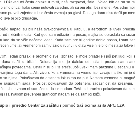
i i Džavad mi često dolaze u misli, naši razgovori, šale... Voleo bih da su sa 
no smo pričali kako ćemo putovati zajedno, ali su oni otišli bez mene. Poslednji mo
 smo proveli zajedno mi se često vrzmaju po glavi. Da toga dana nisu došli po me
o, sve bi bilo drugačije.
aški napadi su bili naša svakodnevnica u Kabulu, a aerodrom je uvek predsta
o od rizičnih mesta. Kad god sam odlazio na posao, majka se opraštala sa suz
a kao da se više nećemo videti. Kada sam pre tri godine dobio posao, i sam sa
rećen time, ali vremenom sam ulazio u rutinu i u glavi više nije bilo mesta za takve m
tim, jedan prasak je promenio sve. Izbrisao je moje prijatelje i još pet ljudi koji 
 dana našli u blizini. Detonacija me je daleko odbacila i prošao sam sa
jašnjim povredama. Ostali nisu bili te sreće. Još uvek imam praznine u sećanju o
vanjima toga dana. Ali, žive slike s vremena na vreme isplivavaju i teško mi je 
m sa njima. Pokušavam da ostanem fokusiran na put. Nemam vremena ni moguć
e raspadam sada. Prošlost pokušavam da potisnem, sadašnjost da preživim,
ćnosti ne znam ni sam čemu da se nadam. Teškim koracima pokušavam da ko
joj i sa svakom pređenom granicom nadam se da sam joj bliži.
upio i priredio Centar za zaštitu i pomoć tražiocima azila APC/CZA