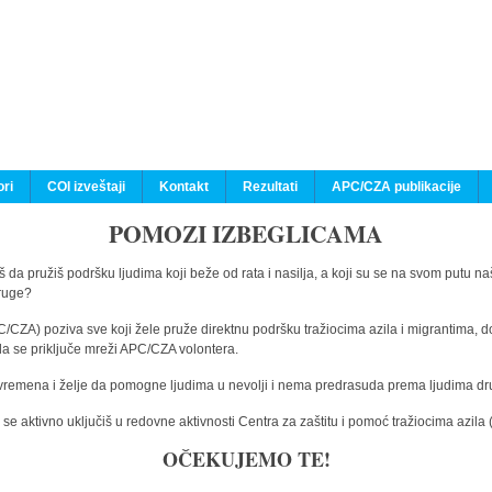
ri
COI izveštaji
Kontakt
Rezultati
APC/CZA publikacije
POMOZI IZBEGLICAMA
 da pružiš podršku ljudima koji beže od rata i nasilja, a koji su se na svom putu na
druge?
C/CZA) poziva sve koji žele pruže direktnu podršku tražiocima azila i migrantima, d
da se priključe mreži APC/CZA volontera.
vremena i želje da pomogne ljudima u nevolji i nema predrasuda prema ljudima drugi
e aktivno uključiš u redovne aktivnosti Centra za zaštitu i pomoć tražiocima azil
OČEKUJEMO TE!