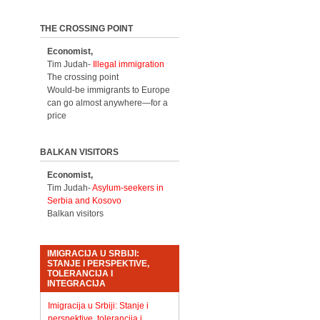
THE CROSSING POINT
Economist,
Tim Judah-
Illegal immigration
The crossing point
Would-be immigrants to Europe
can go almost anywhere—for a
price
BALKAN VISITORS
Economist,
Tim Judah-
Asylum-seekers in
Serbia and Kosovo
Balkan visitors
IMIGRACIJA U SRBIJI:
STANJE I PERSPEKTIVE,
TOLERANCIJA I
INTEGRACIJA
Imigracija u Srbiji: Stanje i
perspektive, tolerancija i