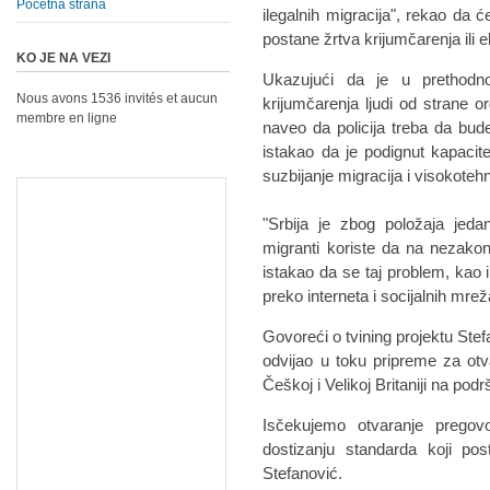
Početna strana
ilegalnih migracija", rekao da će
postane žrtva krijumčarenja ili e
KO JE NA VEZI
Ukazujući da je u prethodno
Nous avons 1536 invités et aucun
krijumčarenja ljudi od strane o
membre en ligne
naveo da policija treba da bude
istakao da je podignut kapacite
suzbijanje migracija i visokotehn
"Srbija je zbog položaja jedan
migranti koriste da na nezakon
istakao da se taj problem, kao 
preko interneta i socijalnih mre
Govoreći o tvining projektu Stef
odvijao u toku pripreme za otv
Češkoj i Velikoj Britaniji na podr
Isčekujemo otvaranje prego
dostizanju standarda koji p
Stefanović.