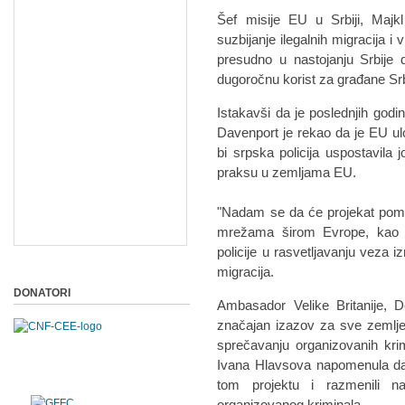
Šef misije EU u Srbiji, Majk
suzbijanje ilegalnih migracija i
presudno u nastojanju Srbije
dugoročnu korist za građane Srb
Istakavši da je poslednjih godi
Davenport je rekao da je EU ulo
bi srpska policija uspostavila j
praksu u zemljama EU.
"Nadam se da će projekat pomoći
mrežama širom Evrope, kao i 
policije u rasvetljavanju veza i
migracija.
DONATORI
Ambasador Velike Britanije, D
značajan izazov za sve zemlje 
sprečavanju organizovanih kr
Ivana Hlavsova napomenula da s
tom projektu i razmenili na
organizovanog kriminala.