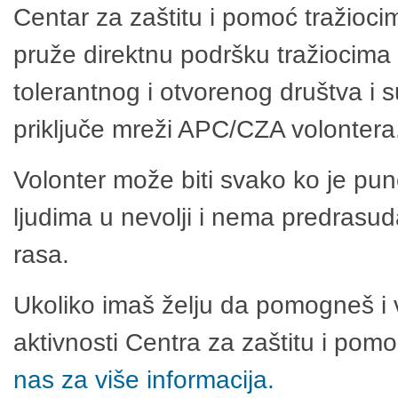
Centar za zaštitu i pomoć tražioci
pruže direktnu podršku tražiocima 
tolerantnog i otvorenog društva i 
priključe mreži APC/CZA volontera
Volonter može biti svako ko je pu
ljudima u nevolji i nema predrasuda
rasa.
Ukoliko imaš želju da pomogneš i 
aktivnosti Centra za zaštitu i po
nas za više informacija.