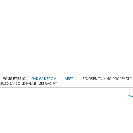
VOUS ÊTES ICI :
RAD SA DECOM
VESTI
ZAVRŠEN TVINING PROJEKAT "
SUZBIJANJE ILEGALNIH MIGRACIJA"
Powe