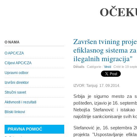
OČEK
Završen tvining proj
O NAMA
efiklasnog sistema za
O APC/CZA
ilegalnih migracija"
Ciljevi APC/CZA
Détails
Catégorie :
Vesti
Créé le
19 sep
Upravni odbor
Izvršni direktor
IZVOR: Tanjug 17. 09.2014.
Stručni savet
Srbija je sigurno mesto za s
Aktivnosti i rezultati
pošteđen, izjavio je 16. septemb
Nebojša Stefanović i istakao 
Bliski linkovi
najoštrije sankcionisanje svih ko
Stefanović je, 16. septembra 
PRAVNA POMOĆ
projekta "Uspostavljanje efik